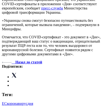
COVID-сертификаты в приложении «Дия» соответствуют
европейским, сообщает
пресс-служба
Министерства
цифровой трансформации Украины.
«Украинцы снова смогут безопасно путешествовать без
ограничений, которые вызвала пандемия», – подчеркнули в
Минцифры.
Отмечается, что COVID-сертификат - это документ в «Дие»,
подтверждающий ваш статус о вакцинации, отрицательный
результат ПЦР-теста или то, что человек выздоровел от
коронавирусной болезни. Сертификат появится рядом с
другими цифровыми документами в «Дие».
Назад до статей
Поділитися:
Теги:
ЕС
коронавирус
дия