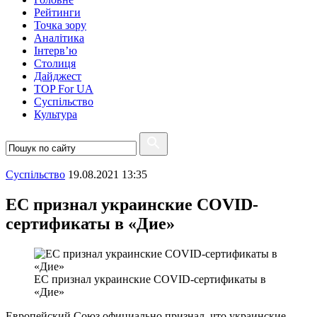
Рейтинги
Точка зору
Аналітика
Інтерв’ю
Столиця
Дайджест
TOP For UA
Суспiльство
Культура
Суспiльство
19.08.2021 13:35
ЕС признал украинские COVID-
сертификаты в «Дие»
ЕС признал украинские COVID-сертификаты в
«Дие»
Европейский Союз официально признал, что украинские