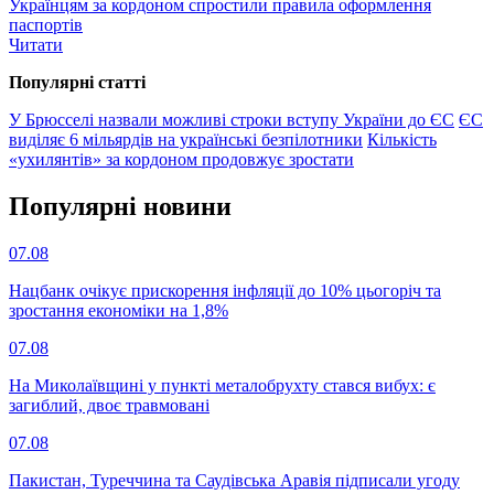
Українцям за кордоном спростили правила оформлення
паспортів
Читати
Популярнi статтi
У Брюсселі назвали можливі строки вступу України до ЄС
ЄС
виділяє 6 мільярдів на українські безпілотники
Кількість
«ухилянтів» за кордоном продовжує зростати
Популярнi новини
07.08
Нацбанк очікує прискорення інфляції до 10% цьогоріч та
зростання економіки на 1,8%
07.08
На Миколаївщині у пункті металобрухту стався вибух: є
загиблий, двоє травмовані
07.08
Пакистан, Туреччина та Саудівська Аравія підписали угоду