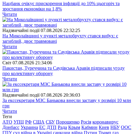
Нацбанк очікує прискорення інфляції до 10% цьогоріч та
зростання економіки на 1,8%
Читати
Надзвичайні події
07.08.2026 22:32:25
На Миколаївщині у пункті металобрухту стався вибух: є
загиблий, двоє травмовані
Читати
Свiт
07.08.2026 21:34:06
Пакистан, Туреччина та Саудівська Аравія підписали угоду
про колективну оборону
Читати
Надзвичайні події
07.08.2026 20:36:03
За екссекретаря МЗС Банькова внесли заставу у розмірі 10 млн
грн
Читати
Теги
АТО
УПЦ
РФ
США
СБУ
Порошенко
Росія
коронавирус
Донбасс
Украина
ЕС
ДТП
Рада
Крым
Кабмин
Киев
НБУ
ООС
ГПУ
суд
війна в Україні
санкции
війна
Путин
Трамп
газ