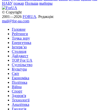
НАБУ
пожар
Польша
выборы
© Copyright
2001—2026
FORUA
. Редакція:
mail@for-ua.com
Головне
Рейтинги
Точка зору
Енергетика
Інтерв’ю
Столиця
Дайджест
TOP For UA
Суспiльство
Культура
Світ
Економіка
Політика
Війна
Спорт
Здоров'я
Технології
Аналітика
Екологія