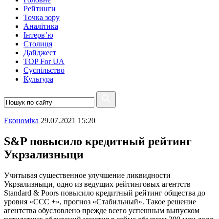
Рейтинги
Точка зору
Аналітика
Інтерв’ю
Столиця
Дайджест
TOP For UA
Суспiльство
Культура
Економіка
29.07.2021 15:20
S&P повысило кредитный рейтинг
Укрзализныци
Учитывая существенное улучшение ликвидности
Укрзализныци, одно из ведущих рейтинговых агентств
Standard & Poors повысило кредитный рейтинг общества до
уровня «CCC +», прогноз «Стабильный». Такое решение
агентства обусловлено прежде всего успешным выпуском