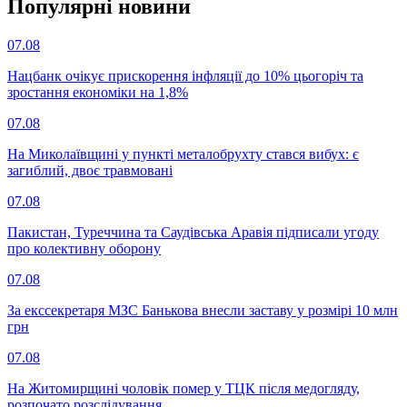
Популярнi новини
07.08
Нацбанк очікує прискорення інфляції до 10% цьогоріч та
зростання економіки на 1,8%
07.08
На Миколаївщині у пункті металобрухту стався вибух: є
загиблий, двоє травмовані
07.08
Пакистан, Туреччина та Саудівська Аравія підписали угоду
про колективну оборону
07.08
За екссекретаря МЗС Банькова внесли заставу у розмірі 10 млн
грн
07.08
На Житомирщині чоловік помер у ТЦК після медогляду,
розпочато розслідування