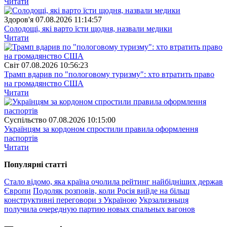
Читати
Здоров'я
07.08.2026 11:14:57
Солодощі, які варто їсти щодня, назвали медики
Читати
Свiт
07.08.2026 10:56:23
Трамп вдарив по "пологовому туризму": хто втратить право
на громадянство США
Читати
Суспiльство
07.08.2026 10:15:00
Українцям за кордоном спростили правила оформлення
паспортів
Читати
Популярнi статтi
Стало відомо, яка країна очолила рейтинг найбідніших держав
Європи
Подоляк розповів, коли Росія вийде на більш
конструктивні переговори з Україною
Укрзализныця
получила очередную партию новых спальных вагонов