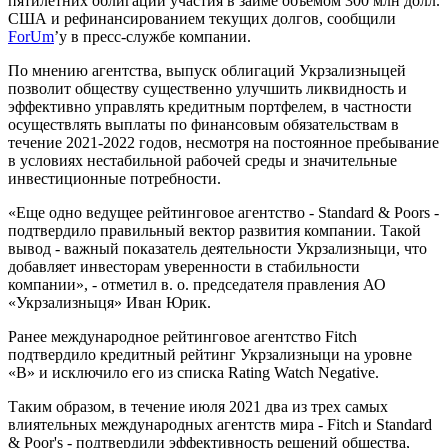
пятилетних облигаций участия в займе объемом 300 млн долл.
США и рефинансированием текущих долгов, сообщили
ForUm
’у в пресс-службе компании.
По мнению агентства, выпуск облигаций Укрзализныцей
позволит обществу существенно улучшить ликвидность и
эффективно управлять кредитным портфелем, в частности
осуществлять выплаты по финансовым обязательствам в
течение 2021-2022 годов, несмотря на постоянное пребывание
в условиях нестабильной рабочей среды и значительные
инвестиционные потребности.
«Еще одно ведущее рейтинговое агентство - Standard & Poors -
подтвердило правильный вектор развития компании. Такой
вывод - важный показатель деятельности Укрзализныци, что
добавляет инвесторам уверенности в стабильности
компании», - отметил в. о. председателя правления АО
«Укрзализныця» Иван Юрик.
Ранее международное рейтинговое агентство Fitch
подтвердило кредитный рейтинг Укрзализныци на уровне
«B» и исключило его из списка Rating Watch Negative.
Таким образом, в течение июля 2021 два из трех самых
влиятельных международных агентств мира - Fitch и Standard
& Poor's - подтвердили эффективность решений общества,