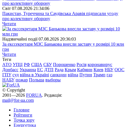
Свiт
07.08.2026 21:34:06
Пакистан, Туреччина та Саудівська Аравія підписали угоду
про колективну оборону
Читати
Надзвичайні події
07.08.2026 20:36:03
За екссекретаря МЗС Банькова внесли заставу у розмірі 10 млн
грн
Читати
Теги
АТО
УПЦ
РФ
США
СБУ
Порошенко
Росія
коронавирус
Донбасс
Украина
ЕС
ДТП
Рада
Крым
Кабмин
Киев
НБУ
ООС
ГПУ
суд
війна в Україні
санкции
війна
Путин
Трамп
газ
НАБУ
пожар
Польша
выборы
© Copyright
2001—2026
FORUA
. Редакція:
mail@for-ua.com
Головне
Рейтинги
Точка зору
Енергетика