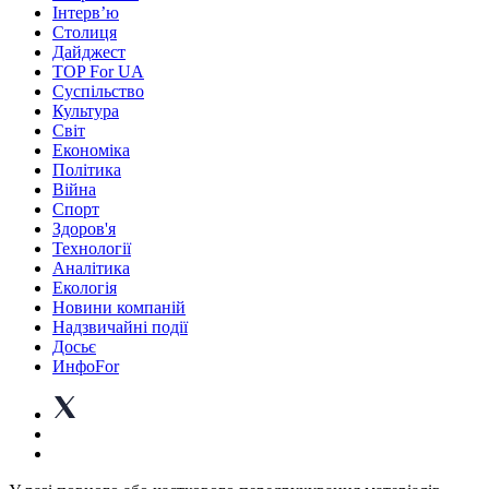
Інтерв’ю
Столиця
Дайджест
TOP For UA
Суспiльство
Культура
Світ
Економіка
Політика
Війна
Спорт
Здоров'я
Технології
Аналітика
Екологія
Новини компаній
Надзвичайні події
Досьє
ИнфоFor