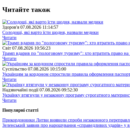
Читайте також
Здоров'я
07.08.2026 11:14:57
Солодощі, які варто їсти щодня, назвали медики
Читати
Свiт
07.08.2026 10:56:23
Трамп вдарив по "пологовому туризму": хто втратить право н
Читати
Суспiльство
07.08.2026 10:15:00
Українцям за кордоном спростили правила оформлення паспорт
Читати
Надзвичайні події
07.08.2026 09:52:30
Українку втягнули у незаконну програму сурогатного материнст
Читати
Популярнi статтi
Прикордонники Литви виявили спроби незаконного переправленн
Зеленський заявив про нарощування «справедливих ударів» у в