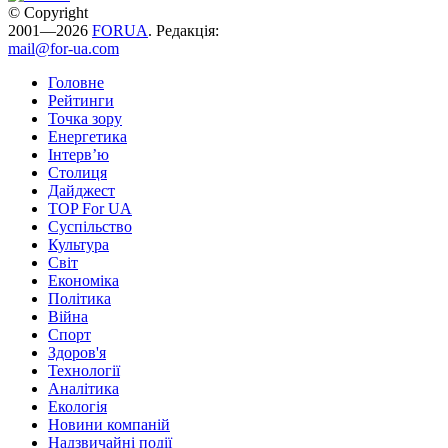
© Copyright
2001—2026
FORUA
. Редакція:
mail@for-ua.com
Головне
Рейтинги
Точка зору
Енергетика
Інтерв’ю
Столиця
Дайджест
TOP For UA
Суспiльство
Культура
Світ
Економіка
Політика
Війна
Спорт
Здоров'я
Технології
Аналітика
Екологія
Новини компаній
Надзвичайні події