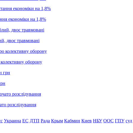
ання економіки на 1,8%
ий, двоє травмовані
о колективну оборону
грн
ато розслідування
сс
Украина
ЕС
ДТП
Рада
Крым
Кабмин
Киев
НБУ
ООС
ГПУ
суд