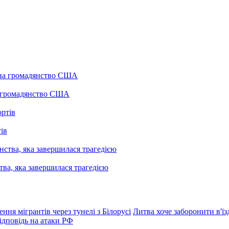
а громадянство США
ів
ва, яка завершилася трагедією
я мігрантів через тунелі з Білорусі
Литва хоче заборонити в'їз
ідповідь на атаки РФ