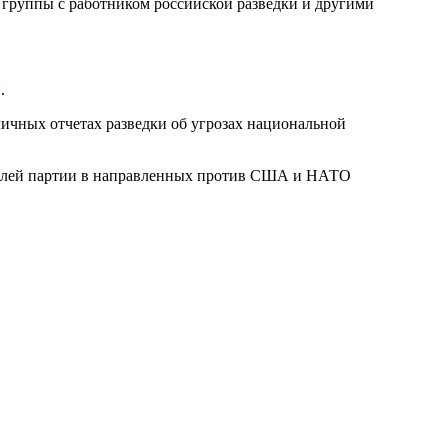
й группы с работником российской разведки и другими
.
ичных отчетах разведки об угрозах национальной
ителей партии в направленных против США и НАТО