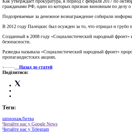
Как утверждает прокуратура, в период с февраля 2017 по октя
гражданами РФ, один из которых признан виновным по делу о с
Подозреваемые за денежное вознаграждение собирали информ
В 2012 году Палецкис был осужден за то, что отрицал и груб
Созданный в 2008 году «Социалистический народный фронт» и
безопасности.
Разведка называла «Социалистический народный фронт» прор
пропагандистских акциях.
Назад до статей
Поділитися:
Теги:
шпионаж
Литва
Читайте нас у Google News
Читайте нас у Telegram