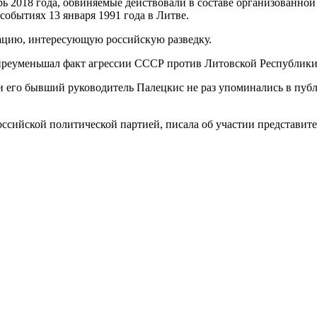
брь 2018 года, обвиняемые действовали в составе организованно
обытиях 13 января 1991 года в Литве.
ацию, интересующую российскую разведку.
о преуменьшал факт агрессии СССР против Литовской Республики
 его бывший руководитель Палецкис не раз упоминались в публ
оссийской политической партией, писала об участии представ