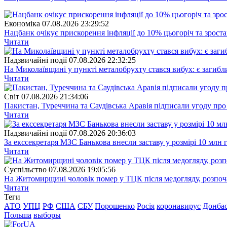
Економіка
07.08.2026 23:29:52
Нацбанк очікує прискорення інфляції до 10% цьогоріч та зрост
Читати
Надзвичайні події
07.08.2026 22:32:25
На Миколаївщині у пункті металобрухту стався вибух: є загибл
Читати
Свiт
07.08.2026 21:34:06
Пакистан, Туреччина та Саудівська Аравія підписали угоду пр
Читати
Надзвичайні події
07.08.2026 20:36:03
За екссекретаря МЗС Банькова внесли заставу у розмірі 10 млн 
Читати
Суспiльство
07.08.2026 19:05:56
На Житомирщині чоловік помер у ТЦК після медогляду, розпоч
Читати
Теги
АТО
УПЦ
РФ
США
СБУ
Порошенко
Росія
коронавирус
Донба
Польша
выборы