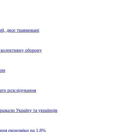
ий, двоє травмовані
о колективну оборону
грн
ато розслідування
бражали Україну та українців
ання економіки на 1,8%