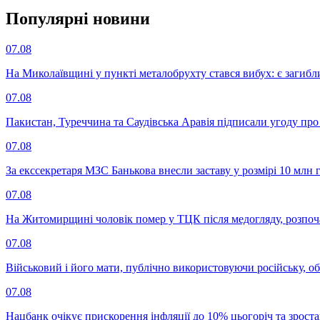
Популярнi новини
07.08
На Миколаївщині у пункті металобрухту стався вибух: є загибл
07.08
Пакистан, Туреччина та Саудівська Аравія підписали угоду пр
07.08
За екссекретаря МЗС Банькова внесли заставу у розмірі 10 млн 
07.08
На Житомирщині чоловік помер у ТЦК після медогляду, розпоч
07.08
Військовий і його мати, публічно використовуючи російську, о
07.08
Нацбанк очікує прискорення інфляції до 10% цьогоріч та зрост