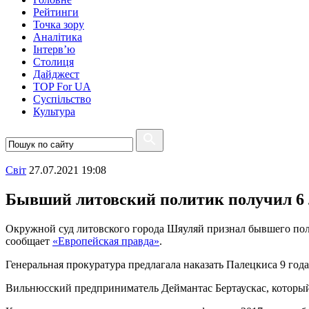
Рейтинги
Точка зору
Аналітика
Інтерв’ю
Столиця
Дайджест
TOP For UA
Суспiльство
Культура
Свiт
27.07.2021 19:08
Бывший литовский политик получил 6 
Окружной суд литовского города Шяуляй признал бывшего пол
сообщает
«Европейская правда»
.
Генеральная прокуратура предлагала наказать Палецкиса 9 го
Вильнюсский предприниматель Деймантас Бертаускас, который 