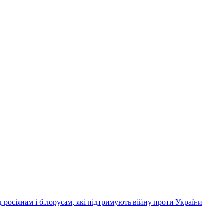
д росіянам і білорусам, які підтримують війну проти України