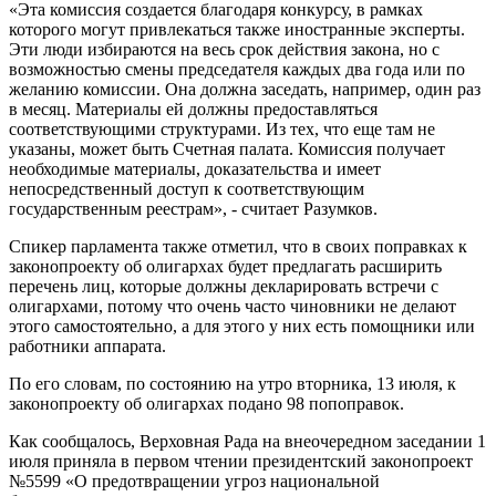
«Эта комиссия создается благодаря конкурсу, в рамках
которого могут привлекаться также иностранные эксперты.
Эти люди избираются на весь срок действия закона, но с
возможностью смены председателя каждых два года или по
желанию комиссии. Она должна заседать, например, один раз
в месяц. Материалы ей должны предоставляться
соответствующими структурами. Из тех, что еще там не
указаны, может быть Счетная палата. Комиссия получает
необходимые материалы, доказательства и имеет
непосредственный доступ к соответствующим
государственным реестрам», - считает Разумков.
Спикер парламента также отметил, что в своих поправках к
законопроекту об олигархах будет предлагать расширить
перечень лиц, которые должны декларировать встречи с
олигархами, потому что очень часто чиновники не делают
этого самостоятельно, а для этого у них есть помощники или
работники аппарата.
По его словам, по состоянию на утро вторника, 13 июля, к
законопроекту об олигархах подано 98 попоправок.
Как сообщалось, Верховная Рада на внеочередном заседании 1
июля приняла в первом чтении президентский законопроект
№5599 «О предотвращении угроз национальной