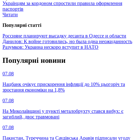
Українцям за кордоном спростили правила оформлення
паспортів
Читати
Популярнi статтi
Россияне планируют высадку десанта в Одессе и области
Данилов: К войне готовились, но была одна неожиданность
Разумков: Украина нескоро вступит в НАТО
Популярнi новини
07.08
Нацбанк очікує прискорення інфляції до 10% цьогоріч та
зростання економіки на 1,8%
07.08
На Миколаївщині у пункті металобрухту стався вибух: є
загиблий, двоє травмовані
07.08
Пакистан, Туреччина та Саудівська Аравія підписали угоду