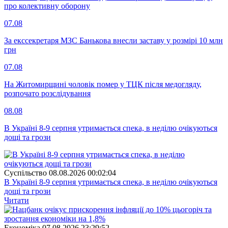
про колективну оборону
07.08
За екссекретаря МЗС Банькова внесли заставу у розмірі 10 млн
грн
07.08
На Житомирщині чоловік помер у ТЦК після медогляду,
розпочато розслідування
08.08
В Україні 8-9 серпня утримається спека, в неділю очікуються
дощі та грози
Суспiльство
08.08.2026 00:02:04
В Україні 8-9 серпня утримається спека, в неділю очікуються
дощі та грози
Читати
Економіка
07.08.2026 23:29:52