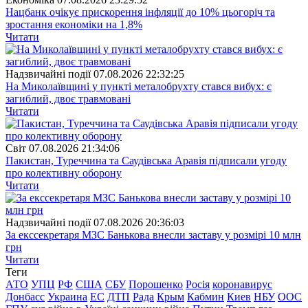
Нацбанк очікує прискорення інфляції до 10% цьогоріч та
зростання економіки на 1,8%
Читати
Надзвичайні події
07.08.2026 22:32:25
На Миколаївщині у пункті металобрухту стався вибух: є
загиблий, двоє травмовані
Читати
Свiт
07.08.2026 21:34:06
Пакистан, Туреччина та Саудівська Аравія підписали угоду
про колективну оборону
Читати
Надзвичайні події
07.08.2026 20:36:03
За екссекретаря МЗС Банькова внесли заставу у розмірі 10 млн
грн
Читати
Теги
АТО
УПЦ
РФ
США
СБУ
Порошенко
Росія
коронавирус
Донбасс
Украина
ЕС
ДТП
Рада
Крым
Кабмин
Киев
НБУ
ООС