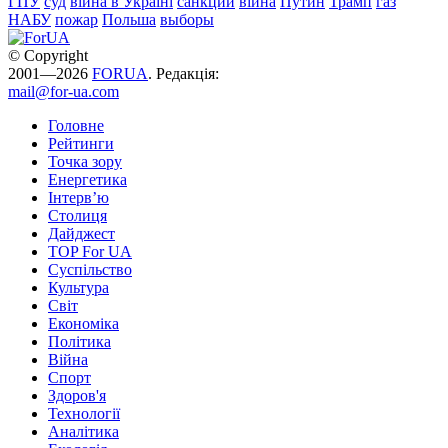
ГПУ
суд
війна в Україні
санкции
війна
Путин
Трамп
газ
НАБУ
пожар
Польша
выборы
© Copyright
2001—2026
FORUA
. Редакція:
mail@for-ua.com
Головне
Рейтинги
Точка зору
Енергетика
Інтерв’ю
Столиця
Дайджест
TOP For UA
Суспiльство
Культура
Світ
Економіка
Політика
Війна
Спорт
Здоров'я
Технології
Аналітика