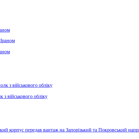
раном
раном
к з військового обліку