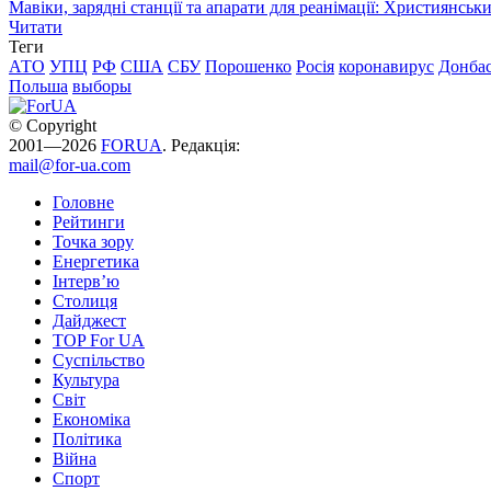
Мавіки, зарядні станції та апарати для реанімації: Християнс
Читати
Теги
АТО
УПЦ
РФ
США
СБУ
Порошенко
Росія
коронавирус
Донба
Польша
выборы
© Copyright
2001—2026
FORUA
. Редакція:
mail@for-ua.com
Головне
Рейтинги
Точка зору
Енергетика
Інтерв’ю
Столиця
Дайджест
TOP For UA
Суспiльство
Культура
Світ
Економіка
Політика
Війна
Спорт