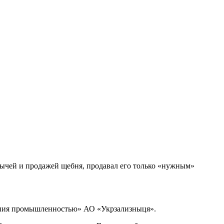
ычей и продажей щебня, продавал его только «нужным»
ления промышленностью» АО «Укрзализныця».