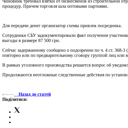
Чиновник требовал взятки от бизнесменов из строительной отр
процедур. Причем торговля шла оптовыми партиями.
Для передачи денег организатор схемы привлек посредника.
Сотрудники СБУ задокументировали факт получения участнико
выгоды в размере 87 500 грн.
Сейчас задержанному сообщено о подозрении по ч. 4 ст. 368-
повторно или по предварительному сговору группой лиц или 
В рамках уголовного производства решается вопрос об уведом
Продолжаются неотложные следственные действия по установл
Назад до статей
Поділитися: