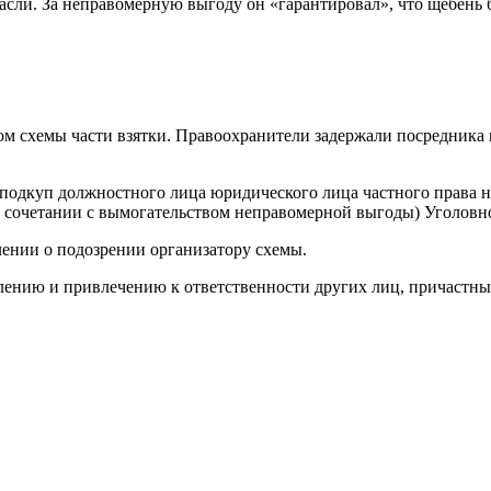
асли. За неправомерную выгоду он «гарантировал», что щебень б
м схемы части взятки. Правоохранители задержали посредника 
3 (подкуп должностного лица юридического лица частного прав
в сочетании с вымогательством неправомерной выгоды) Уголовн
лении о подозрении организатору схемы.
ению и привлечению к ответственности других лиц, причастны