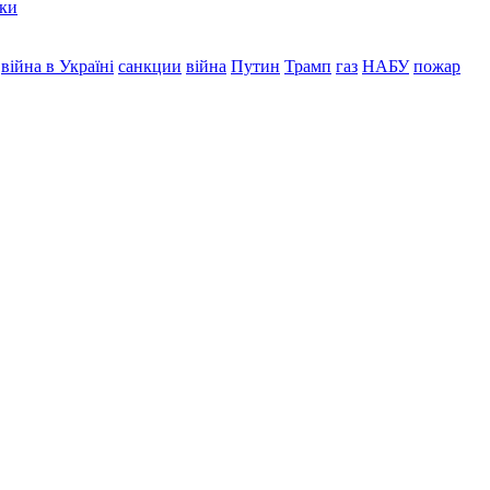
мки
війна в Україні
санкции
війна
Путин
Трамп
газ
НАБУ
пожар