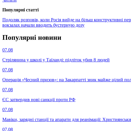
Популярнi статтi
Подоляк розповів, коли Росія вийде на більш конструктивні пе
вокзалах начали вводить бустерную дозу
Популярнi новини
07.08
Стрілянина у школі у Таїланді: підліток убив 8 людей
07.08
Операція «Чесний призов»: на Закарпатті зник майже цілий пол
07.08
ЄС затвердив нові санкції проти РФ
07.08
Мавіки, зарядні станції та апарати для реанімації: Християнс
07.08