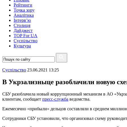
Рейтинги
Точка зору
Аналітика
Інтерв’ю
Столиця
Дайджест
TOP For UA
Суспiльство
Культура
Суспiльство
23.06.2021 13:25
В Укрзализныце разоблачили новую схе
СБУ разоблачила новый коррупционный механизм в АО «Укрзал
клиентам, сообщает
пресс-служба
ведомства.
Ежемесячно «прибыли» дельцов составляли в среднем миллион 
Сотрудники СБУ установили, что организовал схему руковод