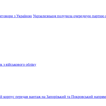
реговори з Україною
Укрзализныця получила очередную партию 
к з військового обліку
ький корпус передав вантаж на Запорізький та Покровський напря