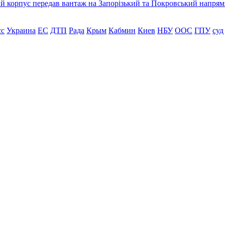
ький корпус передав вантаж на Запорізький та Покровський напря
сс
Украина
ЕС
ДТП
Рада
Крым
Кабмин
Киев
НБУ
ООС
ГПУ
суд