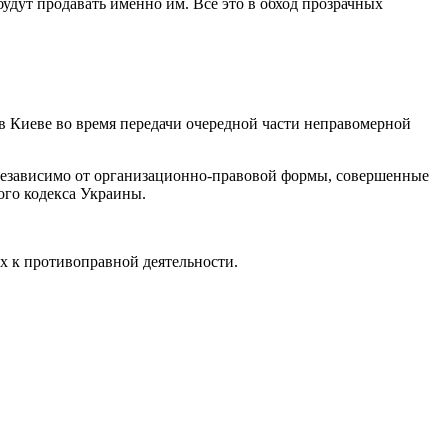
удут продавать именно им. Все это в обход прозрачных
в Киеве во время передачи очередной части неправомерной
а независимо от организационно-правовой формы, совершенные
ого кодекса Украины.
х к противоправной деятельности.