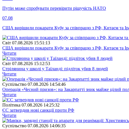
Путін може спробувати перевірити рішучість НАТО
07.08
США вирішили покарати Кубу за співпрацю з РФ, Китаєм та І
Свiт
07.08.2026 15:51:13
США вирішили покарати Кубу за співпрацю з РФ, Китаєм та І
Читати
Свiт
07.08.2026 15:12:53
Стрілянина у школі у Таїланді: підліток убив 8 людей
Читати
Суспiльство
07.08.2026 14:54:46
Операція «Чесний призов»: на Закарпатті зник майже цілий пол
Читати
Полiтика
07.08.2026 14:25:32
ЄС затвердив нові санкції проти РФ
Читати
Суспiльство
07.08.2026 14:06:35