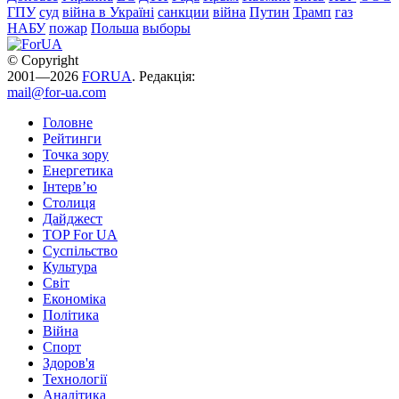
ГПУ
суд
війна в Україні
санкции
війна
Путин
Трамп
газ
НАБУ
пожар
Польша
выборы
© Copyright
2001—2026
FORUA
. Редакція:
mail@for-ua.com
Головне
Рейтинги
Точка зору
Енергетика
Інтерв’ю
Столиця
Дайджест
TOP For UA
Суспiльство
Культура
Світ
Економіка
Політика
Війна
Спорт
Здоров'я
Технології
Аналітика