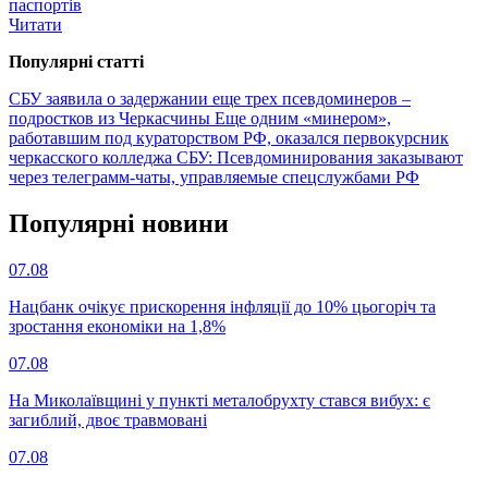
паспортів
Читати
Популярнi статтi
СБУ заявила о задержании еще трех псевдоминеров –
подростков из Черкасчины
Еще одним «минером»,
работавшим под кураторством РФ, оказался первокурсник
черкасского колледжа
СБУ: Псевдоминирования заказывают
через телеграмм-чаты, управляемые спецслужбами РФ
Популярнi новини
07.08
Нацбанк очікує прискорення інфляції до 10% цьогоріч та
зростання економіки на 1,8%
07.08
На Миколаївщині у пункті металобрухту стався вибух: є
загиблий, двоє травмовані
07.08