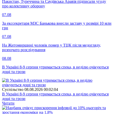
Пакистан, Туреччина та Саудівська Аравія підписали угоду
про колективну оборону
07.08
За екссекретаря МЗС Банькова внесли заставу у розмірі 10 млн
грн
07.08
На Житомирщині чоловік помер у ТЦК після медогляду,
розпочато розслідування
08.08
В Україні 8-9 серпня утримається спека, в неділю очікуються
дощі та грози
Суспiльство
08.08.2026 00:02:04
В Україні 8-9 серпня утримається спека, в неділю очікуються
дощі та грози
Читати