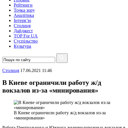
Рейтинги
Точка зору
Аналітика
Інтерв’ю
Столиця
Дайджест
TOP For UA
Суспiльство
Культура
Столиця
17.06.2021 11:46
В Киеве ограничили работу ж/д
вокзалов из-за «минирования»
В Киеве ограничили работу ж/д вокзалов из-за
«минирования»
Работа Центрального и Южного железнодорожных вокзалов в