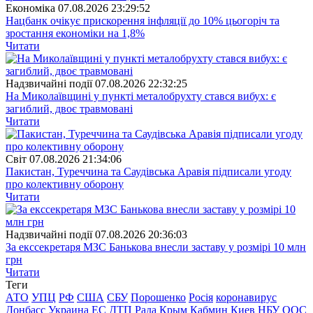
Економіка
07.08.2026 23:29:52
Нацбанк очікує прискорення інфляції до 10% цьогоріч та
зростання економіки на 1,8%
Читати
Надзвичайні події
07.08.2026 22:32:25
На Миколаївщині у пункті металобрухту стався вибух: є
загиблий, двоє травмовані
Читати
Свiт
07.08.2026 21:34:06
Пакистан, Туреччина та Саудівська Аравія підписали угоду
про колективну оборону
Читати
Надзвичайні події
07.08.2026 20:36:03
За екссекретаря МЗС Банькова внесли заставу у розмірі 10 млн
грн
Читати
Теги
АТО
УПЦ
РФ
США
СБУ
Порошенко
Росія
коронавирус
Донбасс
Украина
ЕС
ДТП
Рада
Крым
Кабмин
Киев
НБУ
ООС