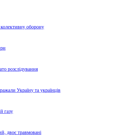
о колективну оборону
грн
ато розслідування
бражали Україну та українців
й газу
ий, двоє травмовані