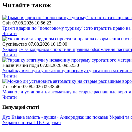
Читайте також
Свiт
07.08.2026 10:56:23
Трамп вдарив по "пологовому туризму": хто втратить право н
Читати
Суспiльство
07.08.2026 10:15:00
Українцям за кордоном спростили правила оформлення паспорт
Читати
Надзвичайні події
07.08.2026 09:52:30
Українку втягнули у незаконну програму сурогатного материнст
Читати
ИнфоFor
07.08.2026 09:38:46
Можно ли установить автоматику на старые распашные ворота
Читати
Популярнi статтi
Дух Евіана замість «душка» Анкориджа: що показав Україні та с
Україні систем ППО та ракет