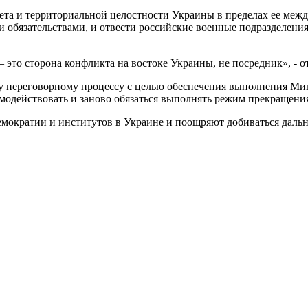
ета и территориальной целостности Украины в пределах ее ме
и обязательствами, и отвести российские военные подразделени
это сторона конфликта на востоке Украины, не посредник», - о
 переговорному процессу с целью обеспечения выполнения Ми
модействовать и заново обязаться выполнять режим прекращения
ократии и институтов в Украине и поощряют добиваться дальн