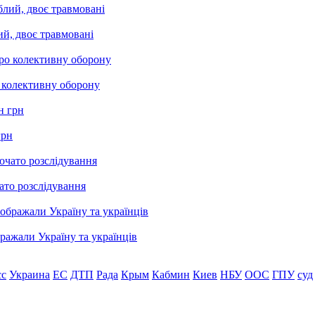
ий, двоє травмовані
о колективну оборону
грн
ато розслідування
бражали Україну та українців
сс
Украина
ЕС
ДТП
Рада
Крым
Кабмин
Киев
НБУ
ООС
ГПУ
суд