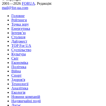
2001—2026
FORUA
. Редакція:
mail@for-ua.com
Головне
Рейтинги
Точка зору
Енергетика
Інтерв’ю
Столиця
Дайджест
TOP For UA
Суспiльство
Культура
Світ
Економіка
Політика
Війна
Спорт
Здоров'я
Технології
Аналітика
Екологія
Новини компаній
Надзвичайні події
Досьє