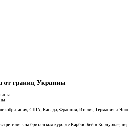
а от границ Украины
ины
еликобритания, США, Канада, Франция, Италия, Германия и Япо
встретились на британском курорте Карбис-Бей в Корнуолле, пе