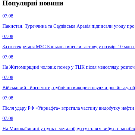
Популярнi новини
07.08
Пакистан, Туреччина та Саудівська Аравія підписали угоду пр
07.08
За екссекретаря МЗС Банькова внесли заставу у розмірі 10 млн 
07.08
На Житомирщині чоловік помер у ТЦК після медогляду, розпоч
07.08
Військовий і його мати, публічно використовуючи російську, о
07.08
Після удару РФ «Укрнафта» втратила частину видобутку нафти 
07.08
На Миколаївщині у пункті металобрухту стався вибух: є загибл