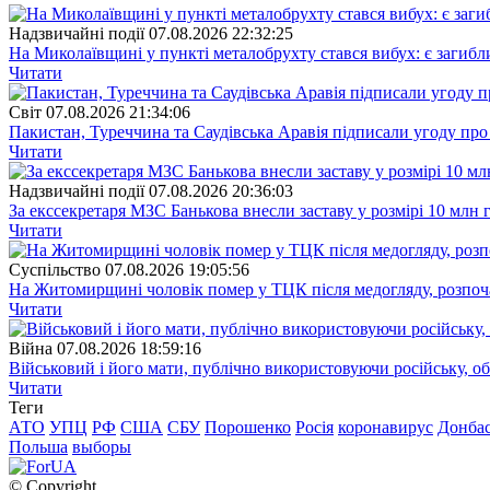
Надзвичайні події
07.08.2026 22:32:25
На Миколаївщині у пункті металобрухту стався вибух: є загибл
Читати
Свiт
07.08.2026 21:34:06
Пакистан, Туреччина та Саудівська Аравія підписали угоду пр
Читати
Надзвичайні події
07.08.2026 20:36:03
За екссекретаря МЗС Банькова внесли заставу у розмірі 10 млн 
Читати
Суспiльство
07.08.2026 19:05:56
На Житомирщині чоловік помер у ТЦК після медогляду, розпоч
Читати
Війна
07.08.2026 18:59:16
Військовий і його мати, публічно використовуючи російську, о
Читати
Теги
АТО
УПЦ
РФ
США
СБУ
Порошенко
Росія
коронавирус
Донба
Польша
выборы
© Copyright