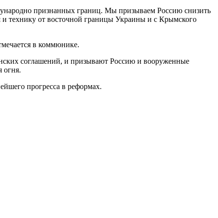
ждународно признанных границ. Мы призываем Россию снизить
я и технику от восточной границы Украины и с Крымского
тмечается в коммюнике.
нских соглашений, и призывают Россию и вооруженные
 огня.
ейшего прогресса в реформах.