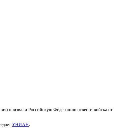
ния) призвали Российскую Федерацию отвести войска от
редает
УНИАН
.