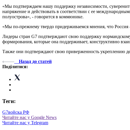
«Мы подтверждаем нашу поддержку независимости, суверенит
напряжение и действовать в соответствии с ее международным
полуострова», - говорится в коммюнике.
«Мы по-прежнему твердо придерживаемся мнения, что Россия – 
Лидеры стран G7 подтверждают свою поддержку нормандскому
формирования, которые она поддерживает, конструктивно взаи
Также они подтверждают свою приверженность укреплению дем
Назад до статей
Поділитися:
Теги:
G7
войска РФ
Читайте нас у Google News
Читайте нас у Telegram