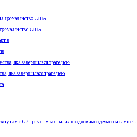
а громадянство США
ів
ва, яка завершилася трагедією
віту саміт G7
Трампа «накачали» шкідливими ідеями на саміті G7