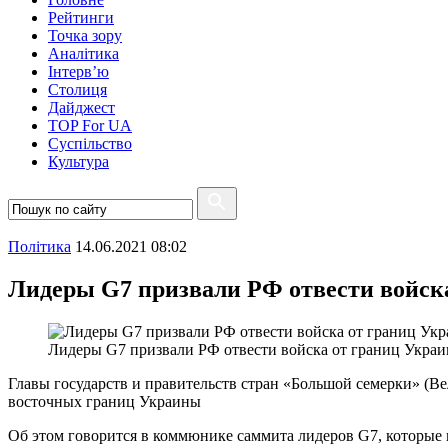
Рейтинги
Точка зору
Аналітика
Інтерв’ю
Столиця
Дайджест
TOP For UA
Суспiльство
Культура
Полiтика
14.06.2021 08:02
Лидеры G7 призвали РФ отвести войск
Лидеры G7 призвали РФ отвести войска от границ Укра
Главы государств и правительств стран «Большой семерки» (В
восточных границ Украины
Об этом говорится в коммюнике саммита лидеров G7, которые 