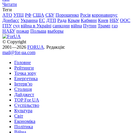
Читати
Теги
АТО
УПЦ
РФ
США
СБУ
Порошенко
Росія
коронавирус
Донбасс
Украина
ЕС
ДТП
Рада
Крым
Кабмин
Киев
НБУ
ООС
ГПУ
суд
війна в Україні
санкции
війна
Путин
Трамп
газ
НАБУ
пожар
Польша
выборы
© Copyright
2001—2026
FORUA
. Редакція:
mail@for-ua.com
Головне
Рейтинги
Точка зору
Енергетика
Інтерв’ю
Столиця
Дайджест
TOP For UA
Суспiльство
Культура
Світ
Економіка
Політика
Війна