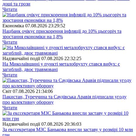
дощі та грози
Читати
Економіка
07.08.2026 23:29:52
Нацбанк очікує прискорення інфляції до 10% цьогоріч та
зростання економіки на 1,8%
Читати
Надзвичайні події
07.08.2026 22:32:25
На Миколаївщині у пункті металобрухту стався вибух: є
загиблий, двоє травмовані
Читати
Свiт
07.08.2026 21:34:06
Пакистан, Туреччина та Саудівська Аравія підписали угоду
про колективну оборону
Читати
Надзвичайні події
07.08.2026 20:36:03
За екссекретаря МЗС Банькова внесли заставу у розмірі 10 млн
грн