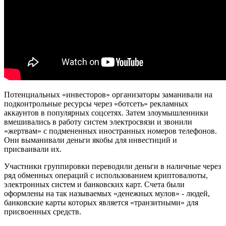
Потенциальных «инвесторов» организаторы заманивали на
подконтрольные ресурсы через «ботсеть» рекламных
аккаунтов в популярных соцсетях. Затем злоумышленники
вмешивались в работу систем электросвязи и звонили
«жертвам» с подмененных иностранных номеров телефонов.
Они выманивали деньги якобы для инвестиций и
присваивали их.
Участники группировки переводили деньги в наличные через
ряд обменных операций с использованием криптовалюты,
электронных систем и банковских карт. Счета были
оформлены на так называемых «денежных мулов» - людей,
банковские карты которых является «транзитными» для
присвоенных средств.