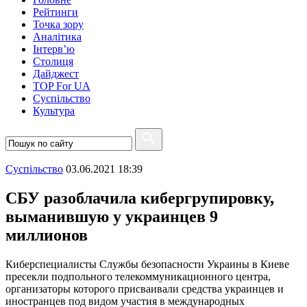
Рейтинги
Точка зору
Аналітика
Інтерв’ю
Столиця
Дайджест
TOP For UA
Суспiльство
Культура
Суспiльство
03.06.2021 18:39
СБУ разоблачила кибергрупировку,
выманившую у украинцев 9
миллионов
Киберспециалисты Службы безопасности Украины в Киеве
пресекли подпольного телекоммуникационного центра,
организаторы которого присваивали средства украинцев и
иностранцев под видом участия в международных