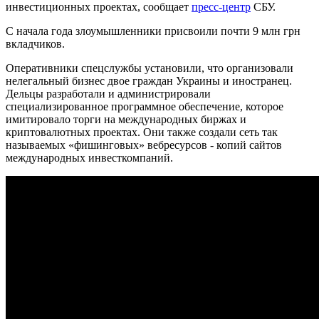
инвестиционных проектах, сообщает
пресс-центр
СБУ.
С начала года злоумышленники присвоили почти 9 млн грн
вкладчиков.
Оперативники спецслужбы установили, что организовали
нелегальный бизнес двое граждан Украины и иностранец.
Дельцы разработали и администрировали
специализированное программное обеспечение, которое
имитировало торги на международных биржах и
криптовалютных проектах. Они также создали сеть так
называемых «фишинговых» вебресурсов - копий сайтов
международных инвесткомпаний.