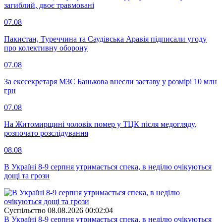
загиблий, двоє травмовані
07.08
Пакистан, Туреччина та Саудівська Аравія підписали угоду
про колективну оборону
07.08
За екссекретаря МЗС Банькова внесли заставу у розмірі 10 млн
грн
07.08
На Житомирщині чоловік помер у ТЦК після медогляду,
розпочато розслідування
08.08
В Україні 8-9 серпня утримається спека, в неділю очікуються
дощі та грози
Суспiльство
08.08.2026 00:02:04
В Україні 8-9 серпня утримається спека, в неділю очікуються