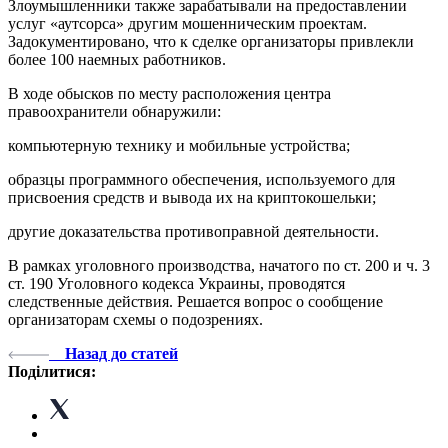
Злоумышленники также зарабатывали на предоставлении
услуг «аутсорса» другим мошенническим проектам.
Задокументировано, что к сделке организаторы привлекли
более 100 наемных работников.
В ходе обысков по месту расположения центра
правоохранители обнаружили:
компьютерную технику и мобильные устройства;
образцы программного обеспечения, используемого для
присвоения средств и вывода их на криптокошельки;
другие доказательства противоправной деятельности.
В рамках уголовного производства, начатого по ст. 200 и ч. 3
ст. 190 Уголовного кодекса Украины, проводятся
следственные действия. Решается вопрос о сообщение
организаторам схемы о подозрениях.
Назад до статей
Поділитися: