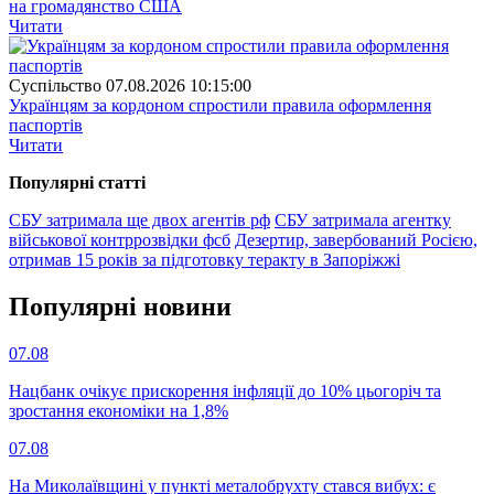
на громадянство США
Читати
Суспiльство
07.08.2026 10:15:00
Українцям за кордоном спростили правила оформлення
паспортів
Читати
Популярнi статтi
СБУ затримала ще двох агентів рф
СБУ затримала агентку
військової контррозвідки фсб
Дезертир, завербований Росією,
отримав 15 років за підготовку теракту в Запоріжжі
Популярнi новини
07.08
Нацбанк очікує прискорення інфляції до 10% цьогоріч та
зростання економіки на 1,8%
07.08
На Миколаївщині у пункті металобрухту стався вибух: є