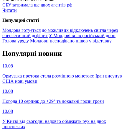
СБУ затримала ще двох агентів рф
Читати
Популярнi статтi
Молдова готується до можливих відключень світла через
енергетичний дефіцит
У Молдові впав російський дрон
Голова уряду Молдови несподівано пішов у відставку
Популярнi новини
10.08
Ормузька протока стала розмінною монетою: Іран висунув
США нові умови
10.08
Погода 10 серпня: до +29° та локальні грози грози
10.08
У Києві від сьогодні надовго обмежать рух на двох
проспектах