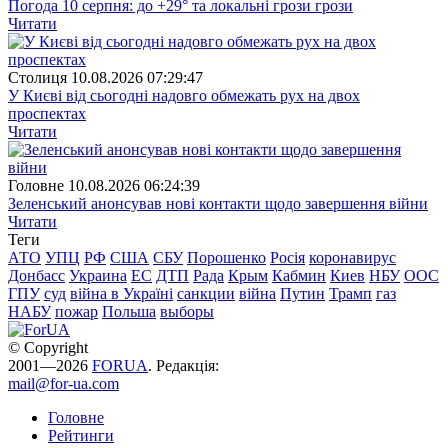
Погода 10 серпня: до +29° та локальні грози грози
Читати
Столиця
10.08.2026 07:29:47
У Києві від сьогодні надовго обмежать рух на двох
проспектах
Читати
Головне
10.08.2026 06:24:39
Зеленський анонсував нові контакти щодо завершення війни
Читати
Теги
АТО
УПЦ
РФ
США
СБУ
Порошенко
Росія
коронавирус
Донбасс
Украина
ЕС
ДТП
Рада
Крым
Кабмин
Киев
НБУ
ООС
ГПУ
суд
війна в Україні
санкции
війна
Путин
Трамп
газ
НАБУ
пожар
Польша
выборы
© Copyright
2001—2026
FORUA
. Редакція:
mail@for-ua.com
Головне
Рейтинги