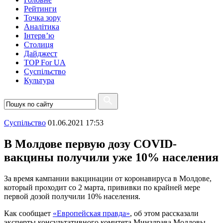
Рейтинги
Точка зору
Аналітика
Інтерв’ю
Столиця
Дайджест
TOP For UA
Суспiльство
Культура
Суспiльство
01.06.2021 17:53
В Молдове первую дозу COVID-
вакцины получили уже 10% населения
За время кампании вакцинации от коронавируса в Молдове,
который проходит со 2 марта, прививки по крайней мере
первой дозой получили 10% населения.
Как сообщает
«Европейская правда»
, об этом рассказали
эксперты консультативного комитета Минздрава Молдовы.