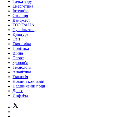
Точка зору
Енергетика
Інтерв’ю
Столиця
Дайджест
TOP For UA
Суспiльство
Культура
Світ
Економіка
Політика
Війна
Спорт
Здоров'я
Технології
Аналітика
Екологія
Новини компаній
Надзвичайні події
Досьє
ИнфоFor