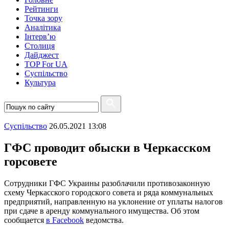
Рейтинги
Точка зору
Аналітика
Інтерв’ю
Столиця
Дайджест
TOP For UA
Суспiльство
Культура
Суспiльство
26.05.2021 13:08
ГФС проводит обыски в Черкасском
горсовете
Сотрудники ГФС Украины разоблачили противозаконную
схему Черкасского городского совета и ряда коммунальных
предприятий, направленную на уклонение от уплаты налогов
при сдаче в аренду коммунального имущества. Об этом
сообщается
в Facebook
ведомства.