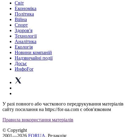
Світ
Економіка
Політика
Війна
Спорт
Здоров'я
Технології
Аналітика
Екологія
Новини компаній
Надзвичайні події
Досьє
ИнфоFor
У разі повного або часткового передрукування матеріалів
сайту посилання на https://for-ua.com є обов'язковим
Правила використання матеріалів
© Copyright
2001—2026
FORUA
. Редакція: