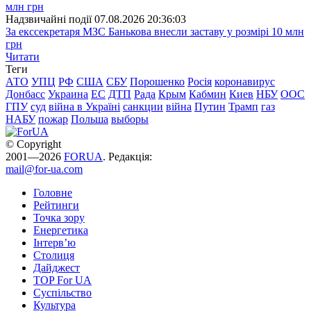
Надзвичайні події
07.08.2026 20:36:03
За екссекретаря МЗС Банькова внесли заставу у розмірі 10 млн
грн
Читати
Теги
АТО
УПЦ
РФ
США
СБУ
Порошенко
Росія
коронавирус
Донбасс
Украина
ЕС
ДТП
Рада
Крым
Кабмин
Киев
НБУ
ООС
ГПУ
суд
війна в Україні
санкции
війна
Путин
Трамп
газ
НАБУ
пожар
Польша
выборы
© Copyright
2001—2026
FORUA
. Редакція:
mail@for-ua.com
Головне
Рейтинги
Точка зору
Енергетика
Інтерв’ю
Столиця
Дайджест
TOP For UA
Суспiльство
Культура