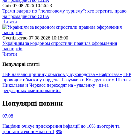
Свiт
07.08.2026 10:56:23
Трамп вдарив по "пологовому туризму": хто втратить право
на громадянство США
Читати
Суспiльство
07.08.2026 10:15:00
Українцям за кордоном спростили правила оформлення
паспортів
Читати
Популярнi статтi
ГБР назвало причину обысков у руководства «Нафтогаза»
ГБР
проводит обыски у нардепа. Разумков и Ко едут к ним
Школы
Николаева и Черкасс переходят на «удаленку» из-за
регулярных «минирований»
Популярнi новини
07.08
Нацбанк очікує прискорення інфляції до 10% цьогоріч та
зростання економіки на 1,8%