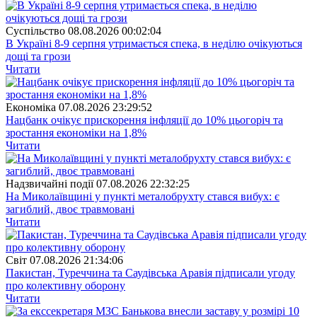
Суспiльство
08.08.2026 00:02:04
В Україні 8-9 серпня утримається спека, в неділю очікуються
дощі та грози
Читати
Економіка
07.08.2026 23:29:52
Нацбанк очікує прискорення інфляції до 10% цьогоріч та
зростання економіки на 1,8%
Читати
Надзвичайні події
07.08.2026 22:32:25
На Миколаївщині у пункті металобрухту стався вибух: є
загиблий, двоє травмовані
Читати
Свiт
07.08.2026 21:34:06
Пакистан, Туреччина та Саудівська Аравія підписали угоду
про колективну оборону
Читати