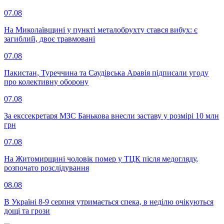
07.08
На Миколаївщині у пункті металобрухту стався вибух: є
загиблий, двоє травмовані
07.08
Пакистан, Туреччина та Саудівська Аравія підписали угоду
про колективну оборону
07.08
За екссекретаря МЗС Банькова внесли заставу у розмірі 10 млн
грн
07.08
На Житомирщині чоловік помер у ТЦК після медогляду,
розпочато розслідування
08.08
В Україні 8-9 серпня утримається спека, в неділю очікуються
дощі та грози