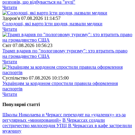
розповів, що відбувається на "нулі"
Читати
Здоров'я
07.08.2026 11:14:57
Солодощі, які варто їсти щодня, назвали медики
Читати
Свiт
07.08.2026 10:56:23
Трамп вдарив по "пологовому туризму": хто втратить право
на громадянство США
Читати
Суспiльство
07.08.2026 10:15:00
Українцям за кордоном спростили правила оформлення
паспортів
Читати
Популярнi статтi
Школы Николаева и Черкасс переходят на «удаленку» из-за
регулярных «минирований»
В Черкассах создали
сестричество милосердия УПЦ
В Черкассах в кафе застрелили
мужчину