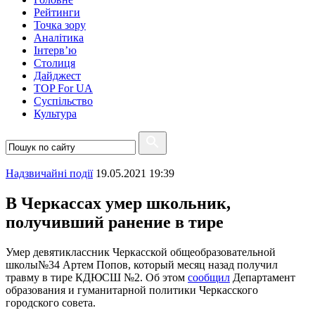
Рейтинги
Точка зору
Аналітика
Інтерв’ю
Столиця
Дайджест
TOP For UA
Суспiльство
Культура
Надзвичайні події
19.05.2021 19:39
В Черкассах умер школьник,
получивший ранение в тире
Умер девятиклассник Черкасской общеобразовательной
школы№34 Артем Попов, который месяц назад получил
травму в тире КДЮСШ №2. Об этом
сообщил
Департамент
образования и гуманитарной политики Черкасского
городского совета.