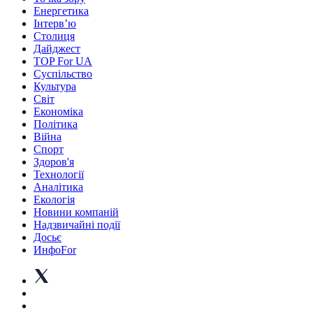
Енергетика
Інтерв’ю
Столиця
Дайджест
TOP For UA
Суспiльство
Культура
Світ
Економіка
Політика
Війна
Спорт
Здоров'я
Технології
Аналітика
Екологія
Новини компаній
Надзвичайні події
Досьє
ИнфоFor