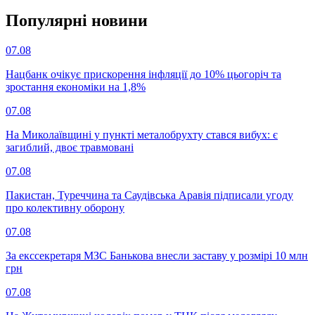
Популярнi новини
07.08
Нацбанк очікує прискорення інфляції до 10% цьогоріч та
зростання економіки на 1,8%
07.08
На Миколаївщині у пункті металобрухту стався вибух: є
загиблий, двоє травмовані
07.08
Пакистан, Туреччина та Саудівська Аравія підписали угоду
про колективну оборону
07.08
За екссекретаря МЗС Банькова внесли заставу у розмірі 10 млн
грн
07.08