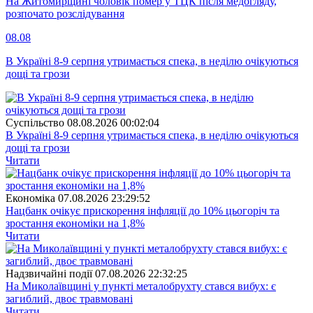
На Житомирщині чоловік помер у ТЦК після медогляду,
розпочато розслідування
08.08
В Україні 8-9 серпня утримається спека, в неділю очікуються
дощі та грози
Суспiльство
08.08.2026 00:02:04
В Україні 8-9 серпня утримається спека, в неділю очікуються
дощі та грози
Читати
Економіка
07.08.2026 23:29:52
Нацбанк очікує прискорення інфляції до 10% цьогоріч та
зростання економіки на 1,8%
Читати
Надзвичайні події
07.08.2026 22:32:25
На Миколаївщині у пункті металобрухту стався вибух: є
загиблий, двоє травмовані
Читати