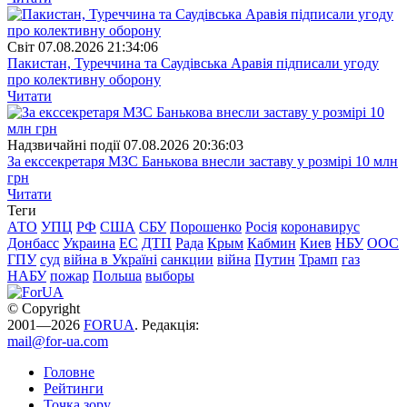
Свiт
07.08.2026 21:34:06
Пакистан, Туреччина та Саудівська Аравія підписали угоду
про колективну оборону
Читати
Надзвичайні події
07.08.2026 20:36:03
За екссекретаря МЗС Банькова внесли заставу у розмірі 10 млн
грн
Читати
Теги
АТО
УПЦ
РФ
США
СБУ
Порошенко
Росія
коронавирус
Донбасс
Украина
ЕС
ДТП
Рада
Крым
Кабмин
Киев
НБУ
ООС
ГПУ
суд
війна в Україні
санкции
війна
Путин
Трамп
газ
НАБУ
пожар
Польша
выборы
© Copyright
2001—2026
FORUA
. Редакція:
mail@for-ua.com
Головне
Рейтинги
Точка зору