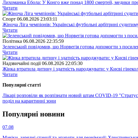
Лихоманка Ебола: У Конго вже понад 1800 смертей, медики про
Читати
Спорт
06.08.2026 23:03:11
Жіноча Ліга чемпіонів: Українські футбольні арбітрині судитим
Читати
Полiтика
06.08.2026 22:35:59
Зеленський повідомив, що Норвегія готова допомогти з посил
Читати
Надзвичайні події
06.08.2026 22:05:30
Жінка втратила дитину і здатність народжувати: у Києві гінеко
Читати
Популярнi статтi
Лікарі розповіли як розпізнати новий штам COVID-19 "Страту
поділ на карантинні зони
Популярнi новини
07.08
Мавіки, зарядні станції та апарати для реанімації: Християнс