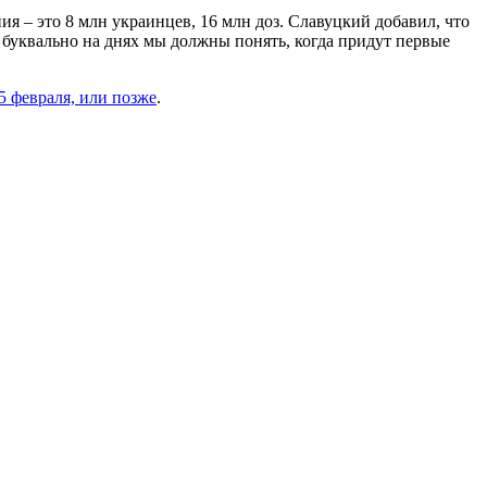
я – это 8 млн украинцев, 16 млн доз. Славуцкий добавил, что
 буквально на днях мы должны понять, когда придут первые
5 февраля, или позже
.