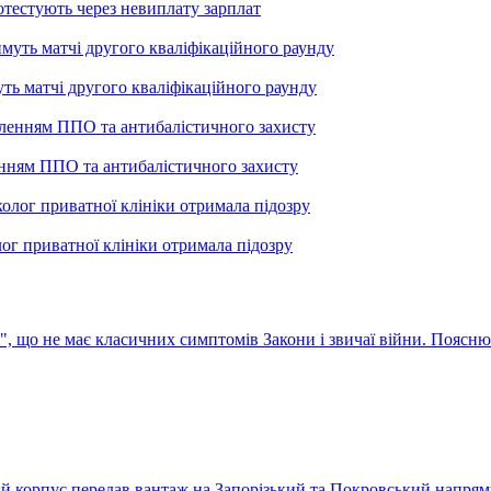
тестують через невиплату зарплат
уть матчі другого кваліфікаційного раунду
енням ППО та антибалістичного захисту
лог приватної клініки отримала підозру
с", що не має класичних симптомів
Закони і звичаї війни. Поясню
ький корпус передав вантаж на Запорізький та Покровський напря