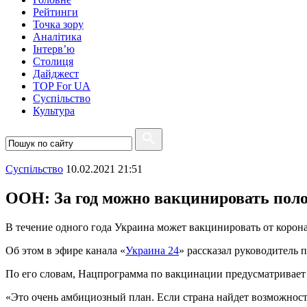
Рейтинги
Точка зору
Аналітика
Інтерв’ю
Столиця
Дайджест
TOP For UA
Суспiльство
Культура
Суспiльство
10.02.2021 21:51
ООН: За год можно вакцинировать пол
В течение одного года Украина может вакцинировать от корон
Об этом в эфире канала «
Украина 24
» рассказал руководитель
По его словам, Нацпрограмма по вакцинации предусматривает 
«Это очень амбициозный план. Если страна найдет возможности 