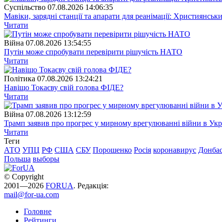
Суспiльство
07.08.2026 14:06:35
Мавіки, зарядні станції та апарати для реанімації: Християнс
Читати
Війна
07.08.2026 13:54:55
Путін може спробувати перевірити рішучість НАТО
Читати
Полiтика
07.08.2026 13:24:21
Навіщо Токаєву свій голова ФІДЕ?
Читати
Війна
07.08.2026 13:12:59
Трамп заявив про прогрес у мирному врегулюванні війни в Укр
Читати
Теги
АТО
УПЦ
РФ
США
СБУ
Порошенко
Росія
коронавирус
Донба
Польша
выборы
© Copyright
2001—2026
FORUA
. Редакція:
mail@for-ua.com
Головне
Рейтинги