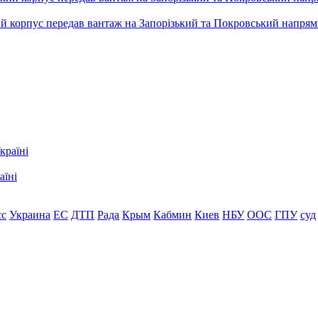
ький корпус передав вантаж на Запорізький та Покровський напря
аїні
сс
Украина
ЕС
ДТП
Рада
Крым
Кабмин
Киев
НБУ
ООС
ГПУ
суд