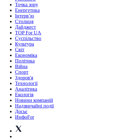
Точка зору
Енергетика
Інтерв’ю
Столиця
Дайджест
TOP For UA
Суспiльство
Культура
Світ
Економіка
Політика
Війна
Спорт
Здоров'я
Технології
Аналітика
Екологія
Новини компаній
Надзвичайні події
Досьє
ИнфоFor