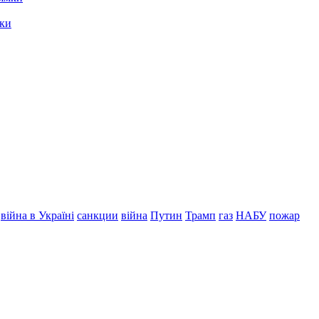
мки
війна в Україні
санкции
війна
Путин
Трамп
газ
НАБУ
пожар