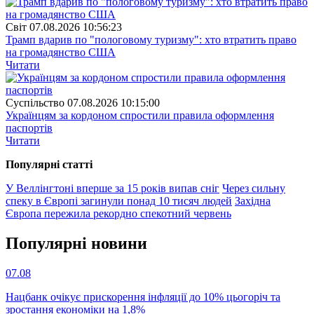
Свiт
07.08.2026 10:56:23
Трамп вдарив по "пологовому туризму": хто втратить право
на громадянство США
Читати
Суспiльство
07.08.2026 10:15:00
Українцям за кордоном спростили правила оформлення
паспортів
Читати
Популярнi статтi
У Веллінгтоні вперше за 15 років випав сніг
Через сильну
спеку в Європі загинули понад 10 тисяч людей
Західна
Європа пережила рекордно спекотний червень
Популярнi новини
07.08
Нацбанк очікує прискорення інфляції до 10% цьогоріч та
зростання економіки на 1,8%