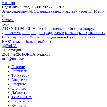
Надзвичайні події
07.08.2026 20:36:03
За екссекретаря МЗС Банькова внесли заставу у розмірі 10 млн
грн
Читати
Теги
АТО
УПЦ
РФ
США
СБУ
Порошенко
Росія
коронавирус
Донбасс
Украина
ЕС
ДТП
Рада
Крым
Кабмин
Киев
НБУ
ООС
ГПУ
суд
війна в Україні
санкции
війна
Путин
Трамп
газ
НАБУ
пожар
Польша
выборы
© Copyright
2001—2026
FORUA
. Редакція:
mail@for-ua.com
Головне
Рейтинги
Точка зору
Енергетика
Інтерв’ю
Столиця
Дайджест
TOP For UA
Суспiльство
Культура