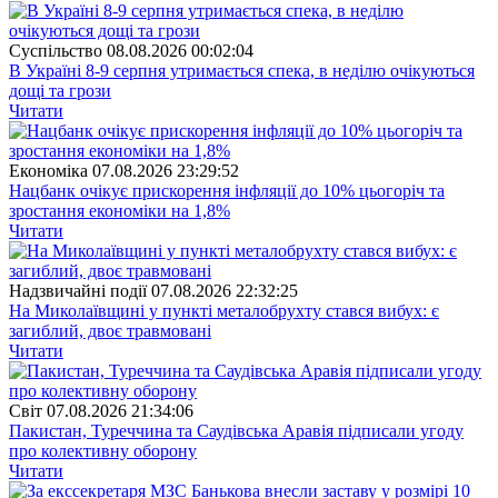
Суспiльство
08.08.2026 00:02:04
В Україні 8-9 серпня утримається спека, в неділю очікуються
дощі та грози
Читати
Економіка
07.08.2026 23:29:52
Нацбанк очікує прискорення інфляції до 10% цьогоріч та
зростання економіки на 1,8%
Читати
Надзвичайні події
07.08.2026 22:32:25
На Миколаївщині у пункті металобрухту стався вибух: є
загиблий, двоє травмовані
Читати
Свiт
07.08.2026 21:34:06
Пакистан, Туреччина та Саудівська Аравія підписали угоду
про колективну оборону
Читати