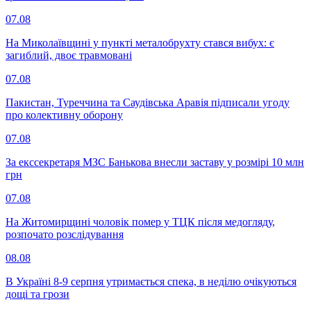
07.08
На Миколаївщині у пункті металобрухту стався вибух: є
загиблий, двоє травмовані
07.08
Пакистан, Туреччина та Саудівська Аравія підписали угоду
про колективну оборону
07.08
За екссекретаря МЗС Банькова внесли заставу у розмірі 10 млн
грн
07.08
На Житомирщині чоловік помер у ТЦК після медогляду,
розпочато розслідування
08.08
В Україні 8-9 серпня утримається спека, в неділю очікуються
дощі та грози