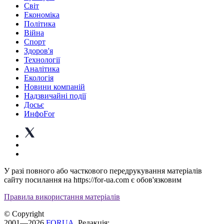
Світ
Економіка
Політика
Війна
Спорт
Здоров'я
Технології
Аналітика
Екологія
Новини компаній
Надзвичайні події
Досьє
ИнфоFor
У разі повного або часткового передрукування матеріалів
сайту посилання на https://for-ua.com є обов'язковим
Правила використання матеріалів
© Copyright
2001—2026
FORUA
. Редакція: