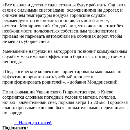
«Все школы и детские сады столицы будут работать. Однако в
связи с сильными снегопадами, осложнениями на дорогах и
снижением температуры воздуха городские службы
рекомендуют по возможности оставлять детей дома», -
отметил Мондриевский. Он добавил, что также не стоит без
необходимости пользоваться собственным транспортом и
призвал не парковать автомобили на обочинах дорог, чтобы
не мешать уборке снега.
Уменьшение нагрузки на автодороги позволит коммунальным
службам максимально эффективно бороться с последствиями
непогоды.
«Педагогические коллективы ориентированы максимально
эффективно организовать учебный процесс и
проинформировать родителей», - добавил Мондриевский.
По информации Украинского Гидрометцентра, в Киеве
сохранятся сложные погодные условия: метели, гололед,
ночью - значительный снег, порывы ветра 15-20 м/с. Городская
власть призывает киевлян быть внимательными, передвигаясь
по городу.
Назад до статей
Поділитися: