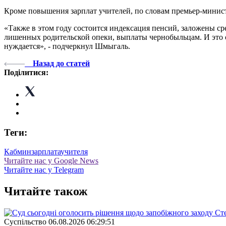
Кроме повышения зарплат учителей, по словам премьер-минист
«Также в этом году состоится индексация пенсий, заложены с
лишенных родительской опеки, выплаты чернобыльцам. И это о
нуждается», - подчеркнул Шмыгаль.
Назад до статей
Поділитися:
Теги:
Кабмин
зарплата
учителя
Читайте нас у Google News
Читайте нас у Telegram
Читайте також
Суспiльство
06.08.2026 06:29:51