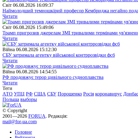
Свiт
06.08.2026 16:09:37
Наймолодший темношкірий професор Кембриджа негайно подав у
Читати
Свiт
06.08.2026 15:49:06
Трамп пригрозив джерелам ЗМІ тривалими термінами ув'язнен
Читати
Війна
06.08.2026 15:12:30
СБУ затримала агентку військової контррозвідки фсб
Читати
Війна
06.08.2026 14:54:55
РФ продовжує терор цивільного судноплавства
Читати
Теги
АТО
УПЦ
РФ
США
СБУ
Порошенко
Росія
коронавирус
Донба
Польша
выборы
© Copyright
2001—2026
FORUA
. Редакція:
mail@for-ua.com
Головне
Рейтинги