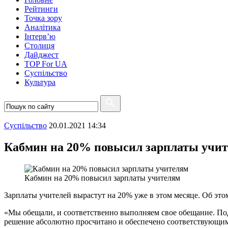
Рейтинги
Точка зору
Аналітика
Інтерв’ю
Столиця
Дайджест
TOP For UA
Суспiльство
Культура
Суспiльство
20.01.2021 14:34
Кабмин на 20% повысил зарплаты учи
Кабмин на 20% повысил зарплаты учителям
Зарплаты учителей вырастут на 20% уже в этом месяце. Об эт
«Мы обещали, и соответственно выполняем свое обещание. Под
решение абсолютно просчитано и обеспечено соответствующими