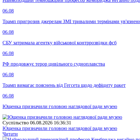
Наймолодший темношкірий професор Кембриджа негайно подав у
06.08
Трамп пригрозив джерелам ЗМІ тривалими термінами ув'язнен
06.08
СБУ затримала агентку військової контррозвідки фсб
06.08
РФ продовжує терор цивільного судноплавства
06.08
Трамп вимагає пояснень від Гегсета щодо дефіциту ракет
06.08
Ющенка призначили головою наглядової ради музею
Суспiльство
06.08.2026 16:36:31
Ющенка призначили головою наглядової ради музею
Читати