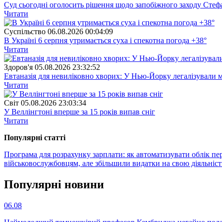
Суд сьогодні оголосить рішення щодо запобіжного заходу Сте
Читати
Суспiльство
06.08.2026 00:04:09
В Україні 6 серпня утримається суха і спекотна погода +38°
Читати
Здоров'я
05.08.2026 23:32:52
Евтаназія для невиліковно хворих: У Нью-Йорку легалізували 
Читати
Свiт
05.08.2026 23:03:34
У Веллінгтоні вперше за 15 років випав сніг
Читати
Популярнi статтi
Програма для розрахунку зарплати: як автоматизувати облік пе
військовослужбовцям, але збільшили видатки на свою діяльніст
Популярнi новини
06.08