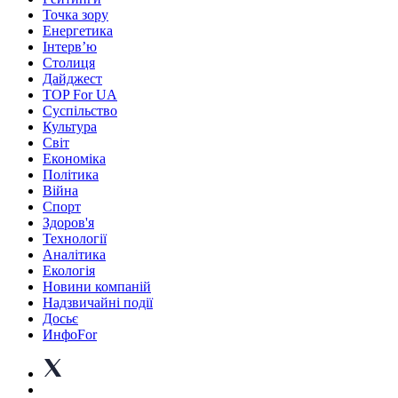
Точка зору
Енергетика
Інтерв’ю
Столиця
Дайджест
TOP For UA
Суспiльство
Культура
Світ
Економіка
Політика
Війна
Спорт
Здоров'я
Технології
Аналітика
Екологія
Новини компаній
Надзвичайні події
Досьє
ИнфоFor