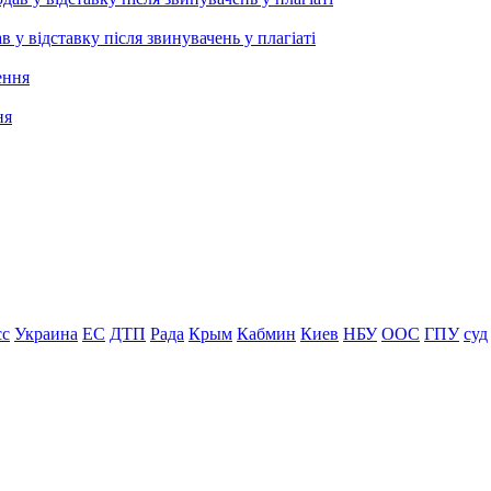
 відставку після звинувачень у плагіаті
ня
сс
Украина
ЕС
ДТП
Рада
Крым
Кабмин
Киев
НБУ
ООС
ГПУ
суд