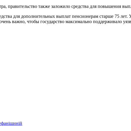
ра, правительство также заложило средства для повышения выпл
редства для дополнительных выплат пенсионерам старше 75 лет.
чень важно, чтобы государство максимально поддерживало уязви