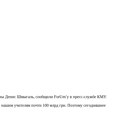
раины Денис Шмыгаль, сообщили ForUm’у в пресс-службе КМУ.
ы нашим учителям почти 100 млрд грн. Поэтому сегодняшнее