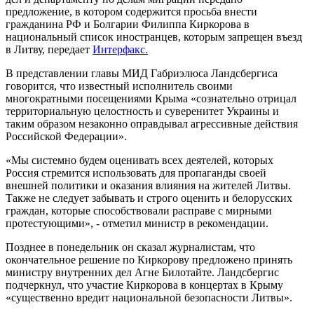
предложение, в котором содержится просьба внести
гражданина РФ и Болгарии Филиппа Киркорова в
национальный список иностранцев, которым запрещен въезд
в Литву, передает
Интерфакс.
В представлении главы МИД Габриэлюса Ландсбергиса
говорится, что известный исполнитель своими
многократными посещениями Крыма «сознательно отрицал
территориальную целостность и суверенитет Украины и
таким образом незаконно оправдывал агрессивные действия
Российской Федерации».
«Мы системно будем оценивать всех деятелей, которых
Россия стремится использовать для пропаганды своей
внешней политики и оказания влияния на жителей Литвы.
Также не следует забывать и строго оценить и белорусских
граждан, которые способствовали расправе с мирными
протестующими», - отметил министр в рекомендации.
Позднее в понедельник он сказал журналистам, что
окончательное решение по Киркорову предложено принять
министру внутренних дел Агне Билотайте. Ландсбергис
подчеркнул, что участие Киркорова в концертах в Крыму
«существенно вредит национальной безопасности Литвы».