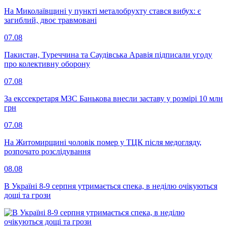
На Миколаївщині у пункті металобрухту стався вибух: є
загиблий, двоє травмовані
07.08
Пакистан, Туреччина та Саудівська Аравія підписали угоду
про колективну оборону
07.08
За екссекретаря МЗС Банькова внесли заставу у розмірі 10 млн
грн
07.08
На Житомирщині чоловік помер у ТЦК після медогляду,
розпочато розслідування
08.08
В Україні 8-9 серпня утримається спека, в неділю очікуються
дощі та грози