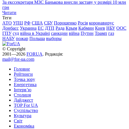
За екссекретаря МЗС Банькова внесли заставу у розмірі 10 млн
грн
Читати
Теги
АТО
УПЦ
РФ
США
СБУ
Порошенко
Росія
коронавирус
Донбасс
Украина
ЕС
ДТП
Рада
Крым
Кабмин
Киев
НБУ
ООС
ГПУ
суд
війна в Україні
санкции
війна
Путин
Трамп
газ
НАБУ
пожар
Польша
выборы
© Copyright
2001—2026
FORUA
. Редакція:
mail@for-ua.com
Головне
Рейтинги
Точка зору
Енергетика
Інтерв’ю
Столиця
Дайджест
TOP For UA
Суспiльство
Культура
Світ
Економіка