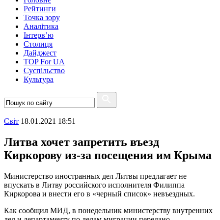
Рейтинги
Точка зору
Аналітика
Інтерв’ю
Столиця
Дайджест
TOP For UA
Суспiльство
Культура
Свiт
18.01.2021 18:51
Литва хочет запретить въезд
Киркорову из-за посещения им Крыма
Министерство иностранных дел Литвы предлагает не
впускать в Литву российского исполнителя Филиппа
Киркорова и внести его в «черный список» невъездных.
Как сообщил МИД, в понедельник министерству внутренних
дел и департаменту по делам миграции передано