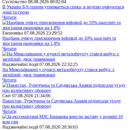
Суспiльство
08.08.2026 00:02:04
В Україні 8-9 серпня утримається спека, в неділю очікуються
дощі та грози
Читати
Економіка
07.08.2026 23:29:52
Нацбанк очікує прискорення інфляції до 10% цьогоріч та
зростання економіки на 1,8%
Читати
Надзвичайні події
07.08.2026 22:32:25
На Миколаївщині у пункті металобрухту стався вибух: є
загиблий, двоє травмовані
Читати
Свiт
07.08.2026 21:34:06
Пакистан, Туреччина та Саудівська Аравія підписали угоду
про колективну оборону
Читати
Надзвичайні події
07.08.2026 20:36:03