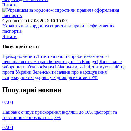
Читати
Суспiльство
07.08.2026 10:15:00
Українцям за кордоном спростили правила оформлення
паспортів
Читати
Популярнi статтi
Прикордонники Литви виявили спроби незаконного
переправлення мігрантів через тунелі з Білорусі
Литва хоче
заборонити в'їзд росіянам і білорусам, які підтримують війну
проти України
Зеленський заявив про нарощування
«справедливих ударів» у відповідь на атаки РФ
Популярнi новини
07.08
Нацбанк очікує прискорення інфляції до 10% цьогоріч та
зростання економіки на 1,8%
07.08