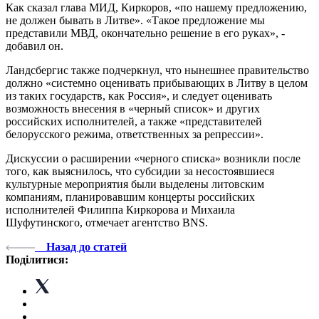
Как сказал глава МИД, Киркоров, «по нашему предложению,
не должен бывать в Литве». «Такое предложение мы
представили МВД, окончательно решение в его руках», -
добавил он.
Ландсбергис также подчеркнул, что нынешнее правительство
должно «системно оценивать прибывающих в Литву в целом
из таких государств, как Россия», и следует оценивать
возможность внесения в «черный список» и других
российских исполнителей, а также «представителей
белорусского режима, ответственных за репрессии».
Дискуссии о расширении «черного списка» возникли после
того, как выяснилось, что субсидии за несостоявшиеся
культурные мероприятия были выделены литовским
компаниям, планировавшим концерты российских
исполнителей Филиппа Киркорова и Михаила
Шуфутинского, отмечает агентство BNS.
Назад до статей
Поділитися: