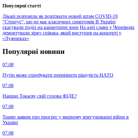
Популярнi статтi
Лікарі розповіли як розпізнати новий штам COVID-19
"Стратус", що не має класичних симптомів
В Україні
скасували поділ на карантинні зони
На алеї слави у Чернівцях
демонтували зірку співака, який виступив на концерті у
«Лужниках»
Популярнi новини
07.08
Путін може спробувати перевірити рішучість НАТО
07.08
Навіщо Токаєву свій голова ФІДЕ?
07.08
Трамп заявив про прогрес у мирному врегулюванні війни в
Україні
07.08