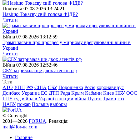
Полiтика
07.08.2026 13:24:21
Навіщо Токаєву свій голова ФІДЕ?
Читати
Війна
07.08.2026 13:12:59
Трамп заявив про прогрес у мирному врегулюванні війни в
Україні
Читати
Війна
07.08.2026 12:52:46
СБУ затримала ще двох агентів рф
Читати
Теги
АТО
УПЦ
РФ
США
СБУ
Порошенко
Росія
коронавирус
Донбасс
Украина
ЕС
ДТП
Рада
Крым
Кабмин
Киев
НБУ
ООС
ГПУ
суд
війна в Україні
санкции
війна
Путин
Трамп
газ
НАБУ
пожар
Польша
выборы
© Copyright
2001—2026
FORUA
. Редакція:
mail@for-ua.com
Головне