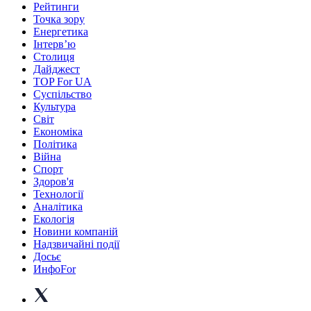
Рейтинги
Точка зору
Енергетика
Інтерв’ю
Столиця
Дайджест
TOP For UA
Суспiльство
Культура
Світ
Економіка
Політика
Війна
Спорт
Здоров'я
Технології
Аналітика
Екологія
Новини компаній
Надзвичайні події
Досьє
ИнфоFor