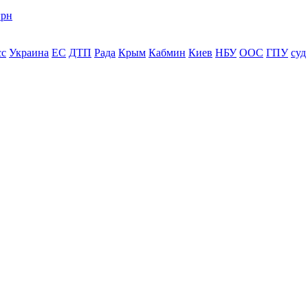
грн
сс
Украина
ЕС
ДТП
Рада
Крым
Кабмин
Киев
НБУ
ООС
ГПУ
суд