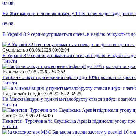
07.08
На Житомирщині чоловік помер у ТЦК після медогляду, розпоч
08.08
В Україні 8-9 серпня утримається спека, в неділю очікуються до
Суспiльство
08.08.2026 00:02:04
В Україні 8-9 серпня утримається спека, в неділю очікуються до
Читати
Економіка
07.08.2026 23:29:52
Нацбанк очікує прискорення інфляції до 10% цьогоріч та зрост
Читати
Надзвичайні події
07.08.2026 22:32:25
На Миколаївщині у пункті металобрухту стався вибух: є загибл
Читати
Свiт
07.08.2026 21:34:06
Пакистан, Туреччина та Саудівська Аравія підписали угоду пр
Читати