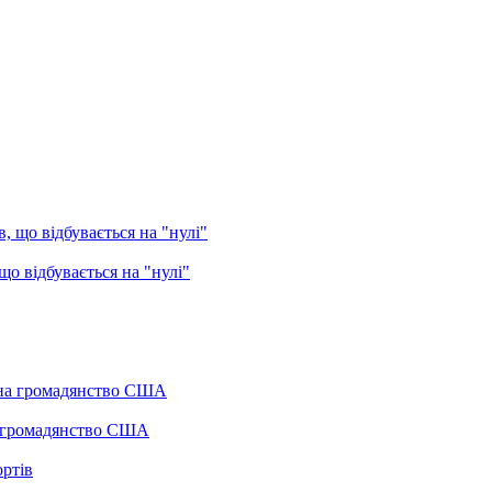
о відбувається на "нулі"
а громадянство США