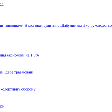
ів
ми тонкощами
Налоговая судится с Шабуниным
Экс-руководство
ання економіки на 1,8%
ий, двоє травмовані
о колективну оборону
грн