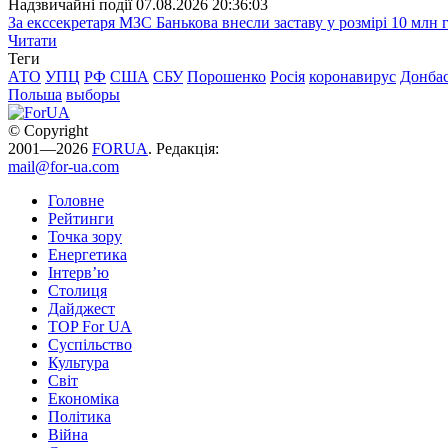
Надзвичайні події
07.08.2026 20:36:03
За екссекретаря МЗС Банькова внесли заставу у розмірі 10 млн 
Читати
Теги
АТО
УПЦ
РФ
США
СБУ
Порошенко
Росія
коронавирус
Донба
Польша
выборы
© Copyright
2001—2026
FORUA
. Редакція:
mail@for-ua.com
Головне
Рейтинги
Точка зору
Енергетика
Інтерв’ю
Столиця
Дайджест
TOP For UA
Суспiльство
Культура
Світ
Економіка
Політика
Війна