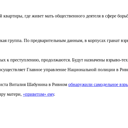
й квартиры, где живет мать общественного деятеля в сфере борь
кая группа. По предварительным данным, в корпусах гранат взр
ных к преступлению, продолжаются. Будут назначены взрыво-тех
 осуществляет Главное управление Национальной полиции в Ривн
ивиста Виталия Шабунина в Ривном
обнаружили самодельное взры
иру матери,
«приветом» ему
.