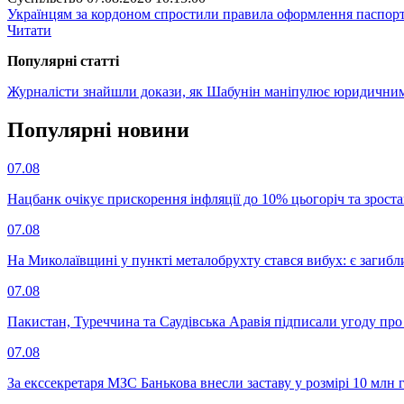
Українцям за кордоном спростили правила оформлення паспорт
Читати
Популярнi статтi
Журналісти знайшли докази, як Шабунін маніпулює юридични
Популярнi новини
07.08
Нацбанк очікує прискорення інфляції до 10% цьогоріч та зрост
07.08
На Миколаївщині у пункті металобрухту стався вибух: є загибл
07.08
Пакистан, Туреччина та Саудівська Аравія підписали угоду пр
07.08
За екссекретаря МЗС Банькова внесли заставу у розмірі 10 млн 