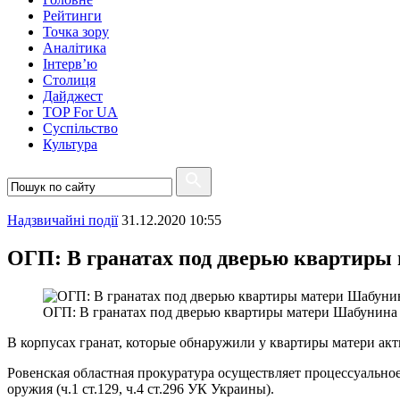
Рейтинги
Точка зору
Аналітика
Інтерв’ю
Столиця
Дайджест
TOP For UA
Суспiльство
Культура
Надзвичайні події
31.12.2020 10:55
ОГП: В гранатах под дверью квартиры
ОГП: В гранатах под дверью квартиры матери Шабунина
В корпусах гранат, которые обнаружили у квартиры матери ак
Ровенская областная прокуратура осуществляет процессуально
оружия (ч.1 ст.129, ч.4 ст.296 УК Украины).