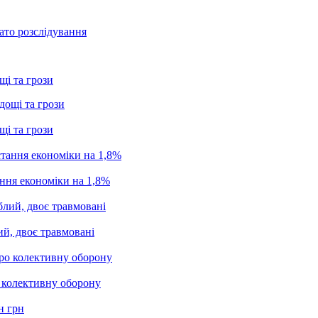
ато розслідування
щі та грози
щі та грози
ання економіки на 1,8%
ий, двоє травмовані
о колективну оборону