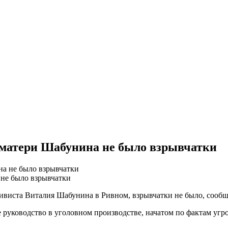
 матери Шабунина не было взрывчатки
 не было взрывчатки
тивиста Виталия Шабунина в Ривном, взрывчатки не было, сооб
е руководство в уголовном производстве, начатом по фактам уг