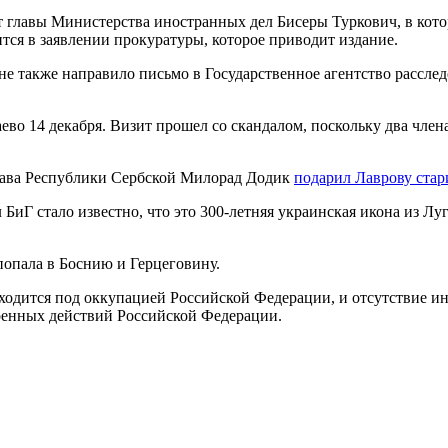
главы Министерства иностранных дел Бисеры Туркович, в которо
ится в заявлении прокуратуры, которое приводит издание.
 также направило письмо в Государственное агентство расследо
о 14 декабря. Визит прошел со скандалом, поскольку два члена
глава Республики Сербской Милорад Додик
подарил Лаврову ста
иГ стало известно, что это 300-летняя украинская икона из Лу
опала в Боснию и Герцеговину.
одится под оккупацией Российской Федерации, и отсутствие ин
военных действий Российской Федерации.