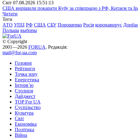
Свiт
07.08.2026 15:51:13
США вирішили покарати Кубу за співпрацю з РФ, Китаєм та І
Читати
Теги
АТО
УПЦ
РФ
США
СБУ
Порошенко
Росія
коронавирус
Донба
Польша
выборы
© Copyright
2001—2026
FORUA
. Редакція:
mail@for-ua.com
Головне
Рейтинги
Точка зору
Енергетика
Інтерв’ю
Столиця
Дайджест
TOP For UA
Суспiльство
Культура
Світ
Економіка
Політика
Війна