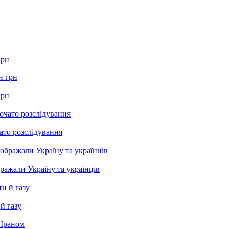
грн
грн
ато розслідування
бражали Україну та українців
й газу