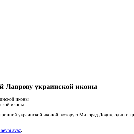
ой Лаврову украинской иконы
нской иконы
таринной украинской иконой, которую Милорад Додик, один из 
nevni avaz
.