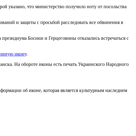
й указано, что министерство получило ноту от посольства
ваний и защиты с просьбой расследовать все обвинения в
 президиума Боснии и Герцеговины отказались встречаться с
ринную икону
.
ганска. На обороте иконы есть печать Украинского Народного
формации об иконе, которая является культурным наследием