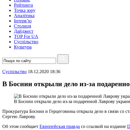
Рейтинги
Точка зору
Аналітика
Інтерв’ю
Столиця
Дайджест
TOP For UA
Суспiльство
Культура
Суспiльство
18.12.2020 18:36
В Боснии открыли дело из-за подаренн
В Боснии открыли дело из-за подаренной Лаврову украи
Прокуратура Боснии и Герцеговины открыла дело в связи со с
Сергею Лаврову.
Об этом сообщает
Европейская правда
со ссылкой на издание
D