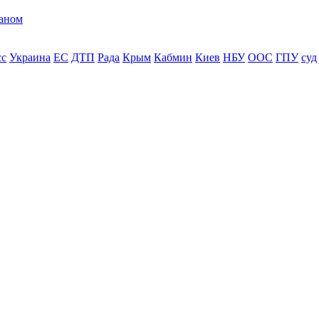
раном
сс
Украина
ЕС
ДТП
Рада
Крым
Кабмин
Киев
НБУ
ООС
ГПУ
суд