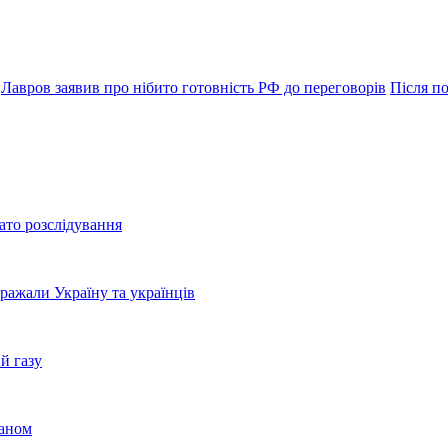
Лавров заявив про нібито готовність РФ до переговорів
Після п
ато розслідування
бражали Україну та українців
й газу
раном