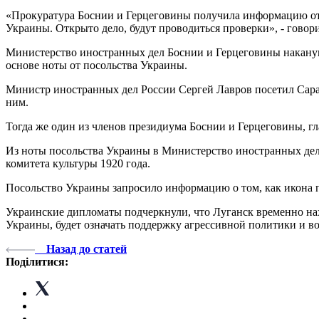
«Прокуратура Боснии и Герцеговины получила информацию от 
Украины. Открыто дело, будут проводиться проверки», - говор
Министерство иностранных дел Боснии и Герцеговины накануне
основе ноты от посольства Украины.
Министр иностранных дел России Сергей Лавров посетил Сараев
ним.
Тогда же один из членов президиума Боснии и Герцеговины, 
Из ноты посольства Украины в Министерство иностранных дел Б
комитета культуры 1920 года.
Посольство Украины запросило информацию о том, как икона п
Украинские дипломаты подчеркнули, что Луганск временно нах
Украины, будет означать поддержку агрессивной политики и 
Назад до статей
Поділитися: