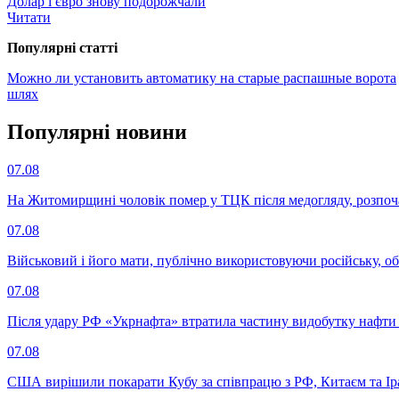
Долар і євро знову подорожчали
Читати
Популярнi статтi
Можно ли установить автоматику на старые распашные ворота
шлях
Популярнi новини
07.08
На Житомирщині чоловік помер у ТЦК після медогляду, розпоч
07.08
Військовий і його мати, публічно використовуючи російську, о
07.08
Після удару РФ «Укрнафта» втратила частину видобутку нафти 
07.08
США вирішили покарати Кубу за співпрацю з РФ, Китаєм та І