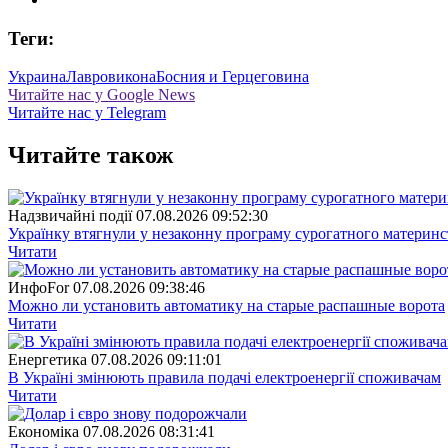
Теги:
Украина
Лавров
икона
Босния и Герцеговина
Читайте нас у Google News
Читайте нас у Telegram
Читайте також
Надзвичайні події
07.08.2026 09:52:30
Українку втягнули у незаконну програму сурогатного материнст
Читати
ИнфоFor
07.08.2026 09:38:46
Можно ли установить автоматику на старые распашные ворота
Читати
Енергетика
07.08.2026 09:11:01
В Україні змінюють правила подачі електроенергії споживачам
Читати
Економіка
07.08.2026 08:31:41