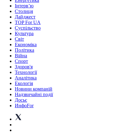
Енергетика
Інтерв’ю
Столиця
Дайджест
TOP For UA
Суспiльство
Культура
Світ
Економіка
Політика
Війна
Спорт
Здоров'я
Технології
Аналітика
Екологія
Новини компаній
Надзвичайні події
Досьє
ИнфоFor