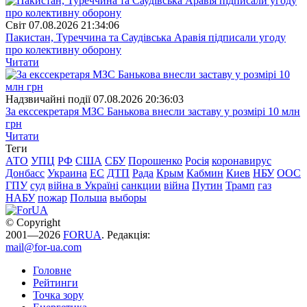
Свiт
07.08.2026 21:34:06
Пакистан, Туреччина та Саудівська Аравія підписали угоду
про колективну оборону
Читати
Надзвичайні події
07.08.2026 20:36:03
За екссекретаря МЗС Банькова внесли заставу у розмірі 10 млн
грн
Читати
Теги
АТО
УПЦ
РФ
США
СБУ
Порошенко
Росія
коронавирус
Донбасс
Украина
ЕС
ДТП
Рада
Крым
Кабмин
Киев
НБУ
ООС
ГПУ
суд
війна в Україні
санкции
війна
Путин
Трамп
газ
НАБУ
пожар
Польша
выборы
© Copyright
2001—2026
FORUA
. Редакція:
mail@for-ua.com
Головне
Рейтинги
Точка зору