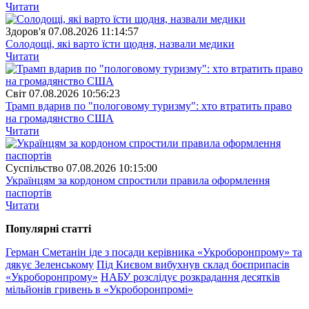
Читати
Здоров'я
07.08.2026 11:14:57
Солодощі, які варто їсти щодня, назвали медики
Читати
Свiт
07.08.2026 10:56:23
Трамп вдарив по "пологовому туризму": хто втратить право
на громадянство США
Читати
Суспiльство
07.08.2026 10:15:00
Українцям за кордоном спростили правила оформлення
паспортів
Читати
Популярнi статтi
Герман Сметанін іде з посади керівника «Укроборонпрому» та
дякує Зеленському
Під Києвом вибухнув склад боєприпасів
«Укроборонпрому»
НАБУ розслідує розкрадання десятків
мільйонів гривень в «Укроборонпромі»