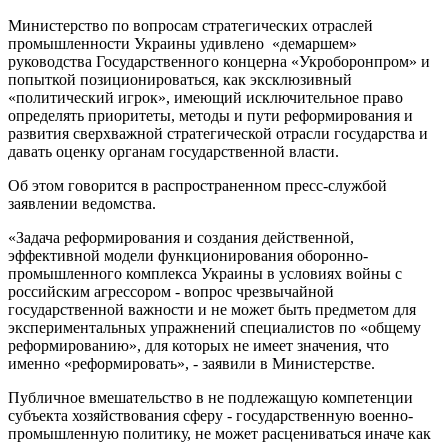
Министерство по вопросам стратегических отраслей
промышленности Украины удивлено «демаршем»
руководства Государственного концерна «Укроборонпром» и
попыткой позиционироваться, как эксклюзивный
«политический игрок», имеющий исключительное право
определять приоритеты, методы и пути реформирования и
развития сверхважной стратегической отрасли государства и
давать оценку органам государственной власти.
Об этом говорится в распространенном пресс-службой
заявлении ведомства.
«Задача реформирования и создания действенной,
эффективной модели функционирования оборонно-
промышленного комплекса Украины в условиях войны с
российским агрессором - вопрос чрезвычайной
государственной важности и не может быть предметом для
экспериментальных упражнений специалистов по «общему
реформированию», для которых не имеет значения, что
именно «реформировать», - заявили в Министерстве.
Публичное вмешательство в не подлежащую компетенции
субъекта хозяйствования сферу - государственную военно-
промышленную политику, не может расцениваться иначе как