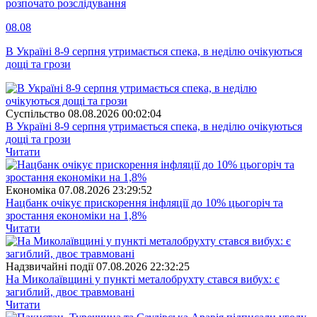
розпочато розслідування
08.08
В Україні 8-9 серпня утримається спека, в неділю очікуються
дощі та грози
Суспiльство
08.08.2026 00:02:04
В Україні 8-9 серпня утримається спека, в неділю очікуються
дощі та грози
Читати
Економіка
07.08.2026 23:29:52
Нацбанк очікує прискорення інфляції до 10% цьогоріч та
зростання економіки на 1,8%
Читати
Надзвичайні події
07.08.2026 22:32:25
На Миколаївщині у пункті металобрухту стався вибух: є
загиблий, двоє травмовані
Читати