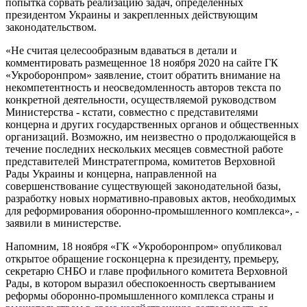
попытка сорвать реализацию задач, определенных
президентом Украины и закрепленных действующим
законодательством.
«Не считая целесообразным вдаваться в детали и
комментировать размещенное 18 ноября 2020 на сайте ГК
«Укроборонпром» заявление, стоит обратить внимание на
некомпетентность и неосведомленность авторов текста по
конкретной деятельности, осуществляемой руководством
Министерства - кстати, совместно с представителями
концерна и других государственных органов и общественных
организаций. Возможно, им неизвестно о продолжающейся в
течение последних нескольких месяцев совместной работе
представителей Минстратегпрома, комитетов Верховной
Рады Украины и концерна, направленной на
совершенствование существующей законодательной базы,
разработку новых нормативно-правовых актов, необходимых
для реформирования оборонно-промышленного комплекса», -
заявили в министерстве.
Напомним, 18 ноября «ГК «Укроборонпром» опубликовал
открытое обращение госконцерна к президенту, премьеру,
секретарю СНБО и главе профильного комитета Верховной
Рады, в котором выразил обеспокоенность свертыванием
реформы оборонно-промышленного комплекса страны и