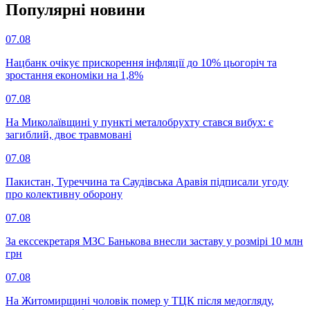
Популярнi новини
07.08
Нацбанк очікує прискорення інфляції до 10% цьогоріч та
зростання економіки на 1,8%
07.08
На Миколаївщині у пункті металобрухту стався вибух: є
загиблий, двоє травмовані
07.08
Пакистан, Туреччина та Саудівська Аравія підписали угоду
про колективну оборону
07.08
За екссекретаря МЗС Банькова внесли заставу у розмірі 10 млн
грн
07.08
На Житомирщині чоловік помер у ТЦК після медогляду,