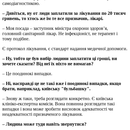
самодіагностикою.
– Дивіться, ну от люди заплатили за лікування по 20 тисяч
гривень, то хтось же їм те все призначив, лікарі.
– Моя посада – заступник міністра охорони здоров’я,
головний санітарний лікар. Не інфекціоніст, не терапевт і
тому подібне.
Є протокол лікування, є стандарт надання медичної допомоги.
– Ну, тобто це був вибір людини заплатити ці гроші, ви
хочете сказати? Від неї їх ніхто не вимагав?
– Це поодинокі випадки.
– Ні, насправді це не такі вже і поодинокі випадки, якщо
брати, наприклад, київську "бульбашку".
– Знову ж таки, треба розглядати конкретно. Є київська
клініко-експертна комісія. Вона повинна розглядати такі
випадки і вона може зробити висновок адекватності чи
неадекватності призначеного лікування.
– Людина може туди навіть звернутися?