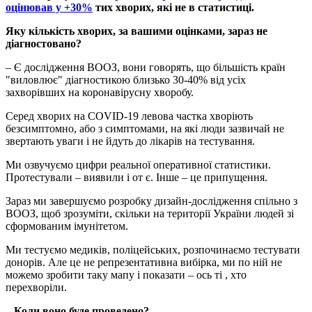
оцінював у +30%
тих хворих, які не в статистиці.
Яку кількість хворих, за вашими оцінками, зараз не
діагностовано?
– Є дослідження ВООЗ, вони говорять, що більшість країн
"виловлює" діагностикою близько 30-40% від усіх
захворівших на коронавірусну хворобу.
Серед хворих на COVID-19 левова частка хворіють
безсимптомно, або з симптомами, на які люди зазвичай не
звертають уваги і не йдуть до лікарів на тестування.
Ми озвучуємо цифри реальної оперативної статистики.
Протестували – виявили і от є. Інше – це припущення.
Зараз ми завершуємо розробку дизайн-дослідження спільно з
ВООЗ, щоб зрозуміти, скільки на території України людей зі
сформованим імунітетом.
Ми тестуємо медиків, поліцейських, розпочинаємо тестувати
донорів. Але це не репрезентативна вибірка, ми по ній не
можемо зробити таку мапу і показати – ось ті , хто
перехворіли.
– Коли воно буде проведено?