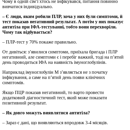
Чому в одній сім’ї хтось не інфікувався, питання повинно
вивчатися індивідуально.
– Є люди, яким робили ПЛР, хоча у них були симптоми, й
тест показав негативний результат. А потім у них показує
антитіла при ІФА-тестуванні, тобто вони перехворіли.
Чому так відбувається?
– ПЛР-тест у 70% покаже правильно.
От дивіться: з’явилися симптоми, приїхала бригада і ПЛР
негативний, але симптоми є і перебіг важкий, тоді на п’ятий
день проводиться ІФА на наявність імуноглобулінів.
Наприклад імуноглобулін М з’являється не з початку
інфікування, а саме на п’ятий день появи клінічних
симптомів.
Якщо ПЦР показав негативний, то варто провести
додатковий діагностичний тест, який може показати
позитивний результат.
– Як довго можуть виявлятися антитіла?
– Зараз є дані, що виявляються впродовж 3-4 місяців.