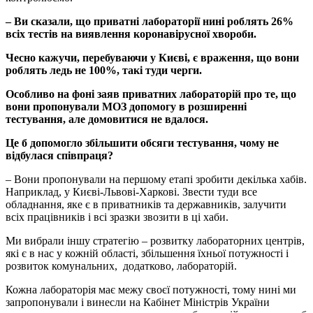
– Ви сказали, що приватні лабораторії нині роблять 26%
всіх тестів на виявлення коронавірусної хвороби.
Чесно кажучи, перебуваючи у Києві, є враження, що вони
роблять ледь не 100%, такі туди черги.
Особливо на фоні заяв приватних лабораторій про те, що
вони пропонували МОЗ допомогу в розширенні
тестування, але домовитися не вдалося.
Це б допомогло збільшити обсяги тестування, чому не
відбулася співпраця?
– Вони пропонували на першому етапі зробити декілька хабів.
Наприклад, у Києві-Львові-Харкові. Звести туди все
обладнання, яке є в приватників та державників, залучити
всіх працівників і всі зразки звозити в ці хаби.
Ми вибрали іншу стратегію – розвитку лабораторних центрів,
які є в нас у кожній області, збільшення їхньої потужності і
розвиток комунальних, додатково, лабораторій.
Кожна лабораторія має межу своєї потужності, тому нині ми
запропонували і винесли на Кабінет Міністрів України