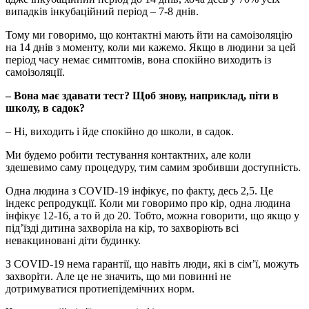
випадків інкубаційний період – 7-8 днів.
Тому ми говоримо, що контактні мають йти на самоізоляцію
на 14 днів з моменту, коли ми кажемо. Якщо в людини за цей
період часу немає симптомів, вона спокійно виходить із
самоізоляції.
– Вона має здавати тест? Щоб знову, наприклад, піти в
школу, в садок?
– Ні, виходить і йде спокійно до школи, в садок.
Ми будемо робити тестування контактних, але коли
здешевимо саму процедуру, тим самим зробивши доступність.
Одна людина з COVID-19 інфікує, по факту, десь 2,5. Це
індекс репродукції. Коли ми говоримо про кір, одна людина
інфікує 12-16, а то й до 20. Тобто, можна говорити, що якщо у
під’їзді дитина захворіла на кір, то захворіють всі
невакциновані діти будинку.
З COVID-19 нема гарантії, що навіть люди, які в сім’ї, можуть
захворіти. Але це не значить, що ми повинні не
дотримуватися протиепідемічних норм.