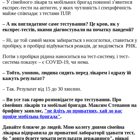
– У сімейного лікаря та мобільних бригад повинні з’явитися
експрес-тести на антиген, у яких чутливість і специфічність
майже співпадає з тестами ПЛР.
– А як виглядатиме саме тестування? Це кров, як у
експрес-тестів, якими діагностували на початку пандемії?
– Ні, це той самий мазок забирається з носоглотки, ставиться у
пробірку, в пробірці відбувається реакція, де виділяється РНК.
Потім з пробірки рідина наноситься на тест-систему, і тест-
система показує – є COVID-19, чи нема.
– Тобто, умовно, людина сидить перед лікарем і одразу їй
кажуть результат?
– Так. Результат від 15 до 30 хвилин.
– Ви усе так гарно розповідаєте про тестування. Про
сімейних лікарів та мобільні бригади. Максим Степанов на
брифінгу заявляє,
"не йдіть до приватних, хай до вас
приїде мобільна бригада"
.
Давайте ближче до людей. Мою колегу днями сімейна
лікарка відправила до приватної лабораторії здавати тест,
бо "довго будете чекати результати державного", ніякої