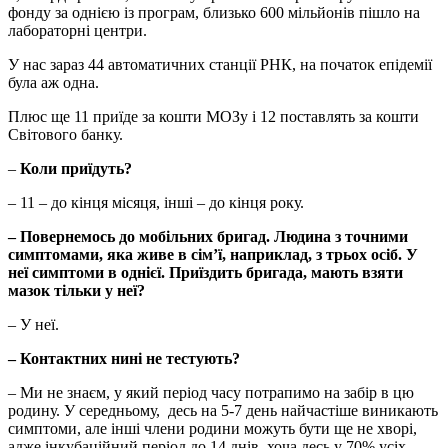
фонду за однією із програм, близько 600 мільйонів пішло на
лабораторні центри.
У нас зараз 44 автоматичних станції РНК, на початок епідемії
була аж одна.
Плюс ще 11 приїде за кошти МОЗу і 12 поставлять за кошти
Світового банку.
–
Коли приїдуть?
– 11 – до кінця місяця, інші – до кінця року.
– Повернемось до мобільних бригад. Людина з точними
симптомами, яка живе в сім’ї, наприклад, з трьох осіб. У
неї симптоми в однієї. Приїздить бригада, мають взяти
мазок тільки у неї?
– У неї.
– Контактних нині не тестують?
– Ми не знаєм, у який період часу потрапимо на забір в цю
родину. У середньому, десь на 5-7 день найчастіше виникають
симптоми, але інші члени родини можуть бути ще не хворі,
адже інкубаційний період до 14 днів, хоча десь у 70% усіх