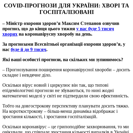
COVID-ПРОГНОЗИ ДЛЯ УКРАЇНИ: ХВОРІ ТА
ГОСПІТАЛІЗОВАНІ
– Міністр охорони здоров’я Максим Степанов озвучив
прогноз, що до кінця цього тижня
у нас буде 5 тисяч
хворих
на коронавірусну хворобу на день.
За прогнозами Всесвітньої організації охорони здоров’я, у
нас
буде й до 9 тисяч
.
Які ваші особисті прогнози, на скількох ми зупинимось?
– Прогнозування поширення коронавірусної хвороби – досить
складне і невдячне діло.
Оскільки вірус новий і циркулює він так, що типові
епідеміологічні прогнози не збуваються, то нині жодні
математичні моделі у світі не підтвердили свою ефективність.
Тобто на довгострокову перспективу планувати досить тяжко.
На короткострокову – більш-менш динаміка відображає і
зростання кількості, і зростання госпіталізацій.
Оскільки коронавірус – це грипоподібне захворювання, то ми
очікували, що співпаде зростання кількості випадків в Україні