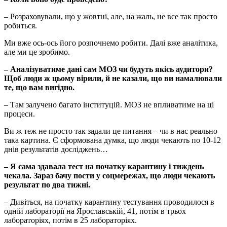
– Розраховували, що у жовтні, але, на жаль, не все так просто
робиться.
Ми вже ось-ось його розпочнемо робити. Далі вже аналітика,
але ми це зробимо.
– Аналізуватиме дані сам МОЗ чи будуть якісь аудитори?
Щоб люди ж цьому вірили, й не казали, що ви намалювали
те, що вам вигідно.
– Там залучено багато інституцій. МОЗ не впливатиме на ці
процеси.
Ви ж теж не просто так задали це питання – чи в нас реально
така картина. Є сформована думка, що люди чекають по 10-12
днів результатів досліджень…
– Я сама здавала тест на початку карантину і тиждень
чекала. Зараз бачу пости у соцмережах, що люди чекають
результат по два тижні.
– Дивіться, на початку карантину тестування проводилося в
одній лабораторії на Ярославській, 41, потім в трьох
лабораторіях, потім в 25 лабораторіях.