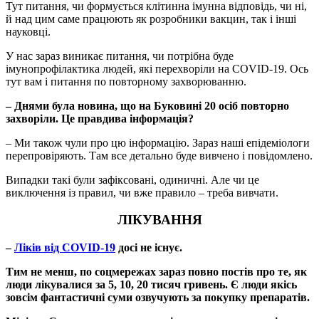
Тут питання, чи формується клітинна імунна відповідь, чи ні,
й над цим саме працюють як розробники вакцин, так і інші
науковці.
У нас зараз виникає питання, чи потрібна буде
імунопрофілактика людей, які перехворіли на COVID-19. Ось
тут вам і питання по повторному захворюванню.
– Днями була новина, що на Буковині 20 осіб повторно
захворіли. Це правдива інформація?
– Ми також чули про цю інформацію. Зараз наші епідеміологи
перепровіряють. Там все детально буде вивчено і повідомлено.
Випадки такі були зафіксовані, одиничні. Але чи це
виключення із правил, чи вже правило – треба вивчати.
ЛІКУВАННЯ
–
Ліків від COVID-19
досі не існує.
Тим не менш, по соцмережах зараз повно постів про те, як
люди лікувалися за 5, 10, 20 тисяч гривень. Є люди якісь
зовсім фантастичні суми озвучують за покупку препаратів.