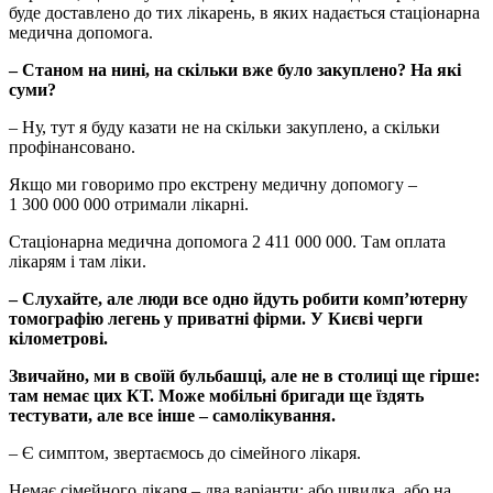
буде доставлено до тих лікарень, в яких надається стаціонарна
медична допомога.
– Станом на нині, на скільки вже було закуплено? На які
суми?
– Ну, тут я буду казати не на скільки закуплено, а скільки
профінансовано.
Якщо ми говоримо про екстрену медичну допомогу –
1 300 000 000 отримали лікарні.
Стаціонарна медична допомога 2 411 000 000. Там оплата
лікарям і там ліки.
– Слухайте, але люди все одно йдуть робити комп’ютерну
томографію легень у приватні фірми. У Києві черги
кілометрові.
Звичайно, ми в своїй бульбашці, але не в столиці ще гірше:
там немає цих КТ. Може мобільні бригади ще їздять
тестувати, але все інше – самолікування.
– Є симптом, звертаємось до сімейного лікаря.
Немає сімейного лікаря – два варіанти: або швидка, або на