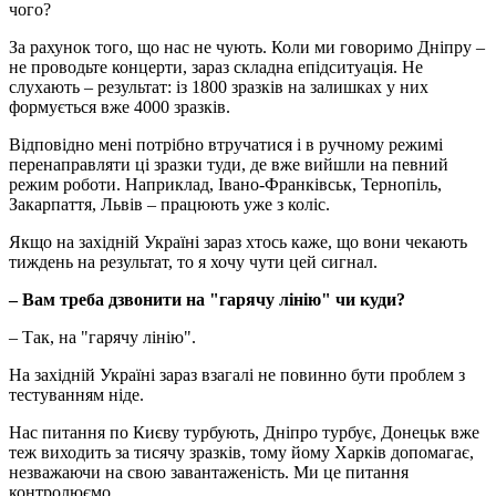
чого?
За рахунок того, що нас не чують. Коли ми говоримо Дніпру –
не проводьте концерти, зараз складна епідситуація. Не
слухають – результат: із 1800 зразків на залишках у них
формується вже 4000 зразків.
Відповідно мені потрібно втручатися і в ручному режимі
перенаправляти ці зразки туди, де вже вийшли на певний
режим роботи. Наприклад, Івано-Франківськ, Тернопіль,
Закарпаття, Львів – працюють уже з коліс.
Якщо на західній Україні зараз хтось каже, що вони чекають
тиждень на результат, то я хочу чути цей сигнал.
– Вам треба дзвонити на "гарячу лінію" чи куди?
– Так, на "гарячу лінію".
На західній Україні зараз взагалі не повинно бути проблем з
тестуванням ніде.
Нас питання по Києву турбують, Дніпро турбує, Донецьк вже
теж виходить за тисячу зразків, тому йому Харків допомагає,
незважаючи на свою завантаженість. Ми це питання
контролюємо.