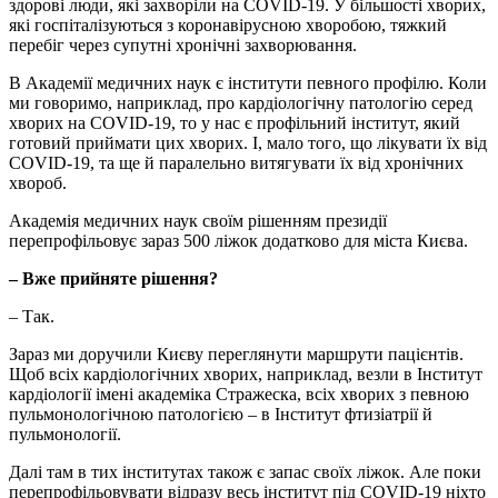
здорові люди, які захворіли на COVID-19. У більшості хворих,
які госпіталізуються з коронавірусною хворобою, тяжкий
перебіг через супутні хронічні захворювання.
В Академії медичних наук є інститути певного профілю. Коли
ми говоримо, наприклад, про кардіологічну патологію серед
хворих на COVID-19, то у нас є профільний інститут, який
готовий приймати цих хворих. І, мало того, що лікувати їх від
COVID-19, та ще й паралельно витягувати їх від хронічних
хвороб.
Академія медичних наук своїм рішенням президії
перепрофільовує зараз 500 ліжок додатково для міста Києва.
– Вже прийняте рішення?
– Так.
Зараз ми доручили Києву переглянути маршрути пацієнтів.
Щоб всіх кардіологічних хворих, наприклад, везли в Інститут
кардіології імені академіка Стражеска, всіх хворих з певною
пульмонологічною патологією – в Інститут фтизіатрії й
пульмонології.
Далі там в тих інститутах також є запас своїх ліжок. Але поки
перепрофільовувати відразу весь інститут під COVID-19 ніхто