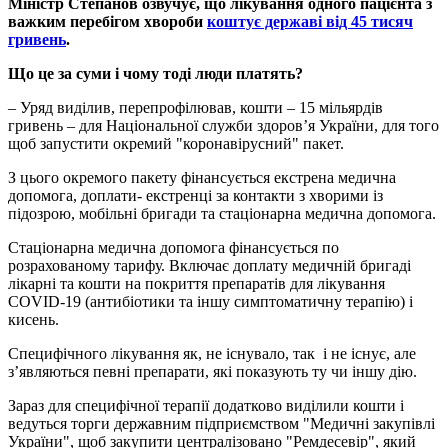
Міністр Степанов озвучує, що лікування одного пацієнта з
важким перебігом хвороби
коштує державі від 45 тисяч
гривень
.
Що це за суми і чому тоді люди платять?
– Уряд виділив, перепрофілював, кошти – 15 мільярдів
гривень – для Національної служби здоров’я України, для того
щоб запустити окремий "коронавірусний" пакет.
З цього окремого пакету фінансується екстрена медична
допомога, доплати- екстренці за контакти з хворими із
підозрою, мобільні бригади та стаціонарна медична допомога.
Стаціонарна медична допомога фінансується по
розрахованому тарифу. Включає доплату медичній бригаді
лікарні та кошти на покриття препаратів для лікування
COVID-19 (антибіотики та іншу симптоматичну терапію) і
кисень.
Специфічного лікування як, не існувало, так і не існує, але
з’являються певні препарати, які показують ту чи іншу дію.
Зараз для специфічної терапії додатково виділили кошти і
ведуться торги державним підприємством "Медичні закупівлі
України", щоб закупити централізовано "Ремдесевір", який