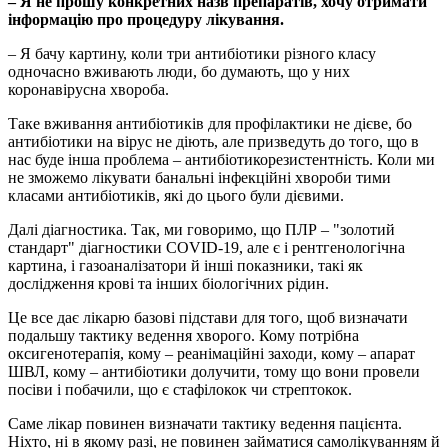
– Я не прошу конкретних назв препаратів, хочу отримати
інформацію про процедуру лікування.
– Я бачу картину, коли три антибіотики різного класу
одночасно вживають люди, бо думають, що у них
коронавірусна хвороба.
Таке вживання антибіотиків для профілактики не дієве, бо
антибіотики на вірус не діють, але призведуть до того, що в
нас буде інша проблема – антибіотикорезистентність. Коли ми
не зможемо лікувати банальні інфекційні хвороби тими
класами антибіотиків, які до цього були дієвими.
Далі діагностика. Так, ми говоримо, що ПЛР – "золотий
стандарт" діагностики COVID-19, але є і рентгенологічна
картина, і газоаналізатори й інші показники, такі як
дослідження крові та інших біологічних рідин.
Це все дає лікарю базові підстави для того, щоб визначати
подальшу тактику ведення хворого. Кому потрібна
оксигенотерапія, кому – реанімаційні заходи, кому – апарат
ШВЛ, кому – антибіотики долучити, тому що вони провели
посіви і побачили, що є стафілокок чи стрептокок.
Саме лікар повинен визначати тактику ведення пацієнта.
Ніхто, ні в якому разі, не повинен займатися самолікуванням й