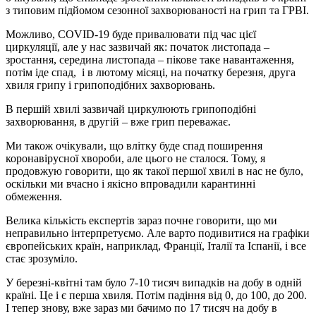
з типовим підйомом сезонної захворюваності на грип та ГРВІ.
Можливо, COVID-19 буде привалювати під час цієї
циркуляції, але у нас зазвичай як: початок листопада –
зростання, середина листопада – пікове таке навантаження,
потім іде спад, і в лютому місяці, на початку березня, друга
хвиля грипу і грипоподібних захворювань.
В першій хвилі зазвичай циркулюють грипоподібні
захворювання, в другій – вже грип переважає.
Ми також очікували, що влітку буде спад поширення
коронавірусної хвороби, але цього не сталося. Тому, я
продовжую говорити, що як такої першої хвилі в нас не було,
оскільки ми вчасно і якісно впровадили карантинні
обмеження.
Велика кількість експертів зараз почне говорити, що ми
неправильно інтерпретуємо. Але варто подивитися на графіки
європейських країн, наприклад, Франції, Італії та Іспанії, і все
стає зрозуміло.
У березні-квітні там було 7-10 тисяч випадків на добу в одній
країні. Це і є перша хвиля. Потім падіння від 0, до 100, до 200.
І тепер знову, вже зараз ми бачимо по 17 тисяч на добу в