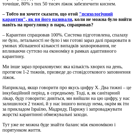
точніше, 80% з тих 50 тисяч ліжок забезпечити киснем.
– Тобто ви хочете сказати, що отой
"психологічний
карантин", як ви його називали
, коли не можна було вийти
навіть на прогулянку в парк, спрацював?
– Карантин спрацював 100%. Система підготовлена, спалаху
не було, летальності не було і ми готові зараз далі працювати в
умовах збільшеної кількості випадків захворювання, не
впливаючи суттєво на економіку в рамках адаптивного
карантину.
Ми інше зараз прораховуємо: яка кількість хворих на день,
протягом 1-2 тижнів, призведе до стовідсоткового заповнення
ліжок.
Наприклад, якщо говорити про якусь цифру Х. Два тижні – це
інкубаційний період, в середньому. Тоді, я, як санітарний
лікар, буду говорити: дивіться, ми вийшли на цю цифру, у нас
залишилося 2 тижні, й у нас іншого виходу нема, окрім як іти
за прикладом Ізраїлю, Мадриду, Парижу і запроваджувати
жорсткі карантинні обмежувальні заходи.
Тут уже не можна буде знайти баланс між економікою і
порятунком життя.