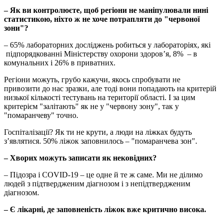
– Як ви контролюєте, щоб регіони не маніпулювали нині
статистикою, ніхто ж не хоче потрапляти до "червоної
зони"?
– 65% лабораторних досліджень робиться у лабораторіях, які
підпорядкованні Міністерству охорони здоров’я, 8% – в
комунальних і 26% в приватних.
Регіони можуть, грубо кажучи, якось спробувати не
привозити до нас зразки, але тоді вони попадають на критерій
низької кількості тестувань на території області. І за цим
критерієм "залітають" як не у "червону зону", так у
"помаранчеву" точно.
Госпіталізації? Як ти не крути, а люди на ліжках будуть
з’являтися. 50% ліжок заповнилось – "помаранчева зон".
– Хворих можуть записати як нековідних?
– Підозра і COVID-19 – це одне й те ж саме. Ми не ділимо
людей з підтвердженим діагнозом і з непідтвердженим
діагнозом.
– Є лікарні, де заповненість ліжок вже критично висока.