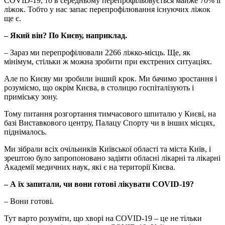
COVID-19, то в середньому перепрофільовується майже 70% її
ліжок. Тобто у нас запас перепрофілювання існуючих ліжок
ще є.
– Який він? По Києву, наприклад.
– Зараз ми перепрофілювали 2266 ліжко-місць. Ще, як
мінімум, стільки ж можна зробити при екстрених ситуаціях.
Але по Києву ми зробили інший крок. Ми бачимо зростання і
розуміємо, що окрім Києва, в столицю госпіталізують і
приміську зону.
Тому питання розгортання тимчасового шпиталю у Києві, на
базі Виставкового центру, Палацу Спорту чи в інших місцях,
піднімалось.
Ми зібрали всіх очільників Київської області та міста Київ, і
зрештою було запропоновано задіяти обласні лікарні та лікарні
Академії медичних наук, які є на території Києва.
– А їх запитали, чи вони готові лікувати COVID-19?
– Вони готові.
Тут варто розуміти, що хворі на COVID-19 – це не тільки