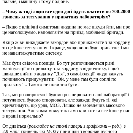
пальне, і машину і тому подібне.
– Чому ж тоді люди все одно досі йдуть платити по 700-2000
гривень за тестування у приватних лабораторіях?
– Якщо є клінічні симптоми людина не має нікуди йти, ми про
це наголошуємо, наполягайте на приїзді мобільної бригади.
Якщо ж ви виїжджаєте закордон або приїжджаєте з-за кордону,
то це інше тестування. І краще, якщо воно буде приватне, і ми
не навантажуватиме систему.
Має бути свідома позиція. Бо тут розпочинаються різні
маніпуляції по прильоту з-за кордону, з відпочинку, і щоб
швидше вийти з додатку "Дія", з самоізоляції, люди кажуть
починають придумувати: "Ой, у мене там були соплі по
прильоту"... Такого не повинно бути.
Так, ми розширюємо і будемо розширювати наші лабораторії і
потужності будемо створювати, але завжди будуть ті, які
кричатимуть, що уряд, МОЗ, Ляшко не забезпечив масового
тестування. Але я вам можу так само кричати: а все інше у нас
в країні нормально?
От дивіться (
розкладає на столі папери з графіками – ред.
), з
2,9 млрд гривень, які МОЗу прийшли з коронавірусного