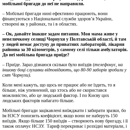
мобільної бригади до неї не направили.
– Мобільні бригади нині ефективно працюють, вони
фінансуються з Національної служби здоров’я України,
створені як у районах, та і в областях.
– Ок, давайте інакше задам питання. Моя мама живе у
невеличкому селищі Чорнухи у Полтавській області, й там
у людей немає доступу до приватних лабораторій, лікарня
районна за 30 кілометрів, у самому селі тільки амбулаторія.
До неї мобільна бригада приїде?
– Приїде. Зараз дізнаюся скільки було виїздів (
телефонує, на
іншому боці слухавки відповідають, що 80-90 заборів зробили у
смт Чорнухи).
Коли мені кажуть, що щось не працює або не їздить, то я
більше, ніж упевнений, що хтось або не скористався
можливістю, або це людський фактор. І по Києву цих
людських факторів набагато більше.
Мобільні бригади зацікавлені виїжджати і забирати зразки, бо
їм НЗСУ понизить коефіцієнт, якщо вони не наберуть 150
виїздів. Якщо більше 150 виїздів – створюють нову бригаду, і її
також оплачує НСЗУ. Тариф перекриває і розхідні матеріали, і