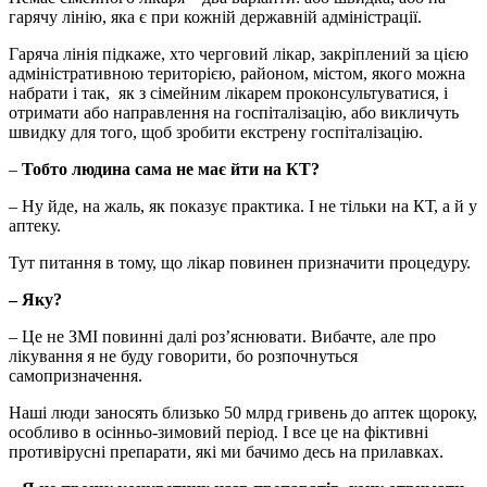
гарячу лінію, яка є при кожній державній адміністрації.
Гаряча лінія підкаже, хто черговий лікар, закріплений за цією
адміністративною територією, районом, містом, якого можна
набрати і так, як з сімейним лікарем проконсультуватися, і
отримати або направлення на госпіталізацію, або викличуть
швидку для того, щоб зробити екстрену госпіталізацію.
–
Тобто людина сама не має йти на КТ?
– Ну йде, на жаль, як показує практика. І не тільки на КТ, а й у
аптеку.
Тут питання в тому, що лікар повинен призначити процедуру.
– Яку?
– Це не ЗМІ повинні далі роз’яснювати. Вибачте, але про
лікування я не буду говорити, бо розпочнуться
самопризначення.
Наші люди заносять близько 50 млрд гривень до аптек щороку,
особливо в осінньо-зимовий період. І все це на фіктивні
противірусні препарати, які ми бачимо десь на прилавках.