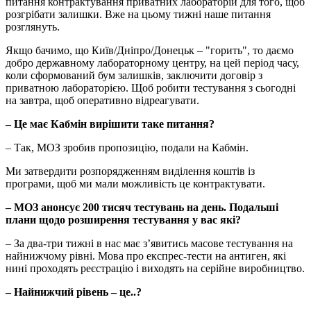
питання контрактування приватних лабораторій для того, щоб
розгрібати залишки. Вже на цьому тижні наше питання
розглянуть.
Якщо бачимо, що Київ/Дніпро/Донецьк – "горить", то даємо
добро державному лабораторному центру, на цей період часу,
коли сформований бум залишків, заключити договір з
приватною лабораторією. Щоб робити тестування з сьогодні
на завтра, щоб оперативно відреагувати.
– Це має Кабмін вирішити таке питання?
– Так, МОЗ зробив пропозицію, подали на Кабмін.
Ми затвердити розпорядженням виділення коштів із
програми, щоб ми мали можливість це контрактувати.
– МОЗ анонсує 200 тисяч тестувань на день.
Подальші
плани щодо розширення тестування у вас які?
– За два-три тижні в нас має з’явитись масове тестування на
найнижчому рівні. Мова про експрес-тести на антиген, які
нині проходять реєстрацію і виходять на серійне виробництво.
– Найнижчий рівень – це..?