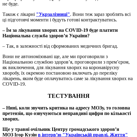
не буде.
Також є лікарні
"Укрзалізниці"
. Вони теж зараз зроблять всі
ці підготовчі моменти і будуть готові контрактуватись.
– Їм за лікування хворих на COVID-19 буде платити
Національна служба здоров’я України?
– Так, в залежності від сформованих медичних бригад.
Вони не автономізовані ще, але ми проговорили з
Національною службою здоров’я, проговорили з прем’єром,
як виключення, для лікування хворих на коронавірусну
хворобу, їх окремою постановою включать до переліку
лікарень, яким буде оплачуватись саме за лікування хворих на
COVID-19.
ТЕСТУВАННЯ
– Нині, коли звучить критика на адресу МОЗу, то головна
претензія, що озвучуються неправдиві цифри по кількості
хворих.
Ще у травні очільник Центру громадського здоров’я
МОЗ Ігор Кузін
в інтерв’ю "Українській правді. Життя"