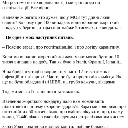
Ми ростемо по захворюваності, і ми зростаємо по
госпіталізації. Все вірно.
Напевне ж багато хто думає, що у МОЗ тут дивні люди
сидять? Бо чому при 100 випадках вони вводили жорсткий
локдаун у березні, а зараз при майже 5 тисячах, не вводять…
– Це одне з моїх наступних питань.
– Поясню зараз і про госпіталізацію, і про логіку карантину.
Коли ми вводили жорсткий локдаун у нас могло бути по 10
тисяч випадків на добу. Так як було в Італії, Франції, Іспанії...
Я на брифінгу тоді говорив: от у нас є 12 тисяч ліжок в
інфекційних лікарнях. Часто, це були просто ліжко-місця. Які
ще не були обладнані ні ШВЛ, ні, грубо кажучи, лікарями.
Тоді ми могли їх заповнити за тиждень.
Введення жорсткого локдауну дало нам можливість
підготовити систему охорони здоров’я. Зараз ми говоримо про
потенційних 50 тисяч ліжок; про вміння лікувати; про, скажу
точно, 12440 ліжок з уже підведеним централізованим киснем.
Зараз Уряд додатково виділяє кошти, щоб ще більше, а