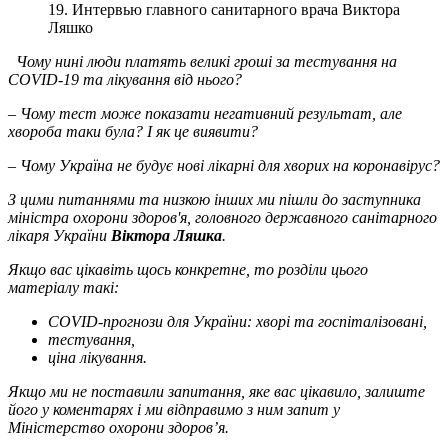
19. Интервью главного санитарного врача Виктора
Ляшко
Чому нині люди платять великі гроші за тестування на
COVID-19 та лікування від нього?
– Чому тест може показати негативний результат, але
хвороба таки була? І як це виявити?
– Чому Україна не будує нові лікарні для хворих на коронавірус?
З цими питаннями та низкою інших ми пішли до заступника
міністра охорони здоров'я, головного державного санітарного
лікаря України
Віктора Ляшка
.
Якщо вас цікавіть щось конкретне, то розділи цього
матеріалу такі:
COVID-прогнози для України: хворі та госпіталізовані,
тестування,
ціна лікування.
Якщо ми не поставили запитання, яке вас цікавило, залиште
його у коментарях і ми відправимо з ним запит у
Міністерство охорони здоров’я.