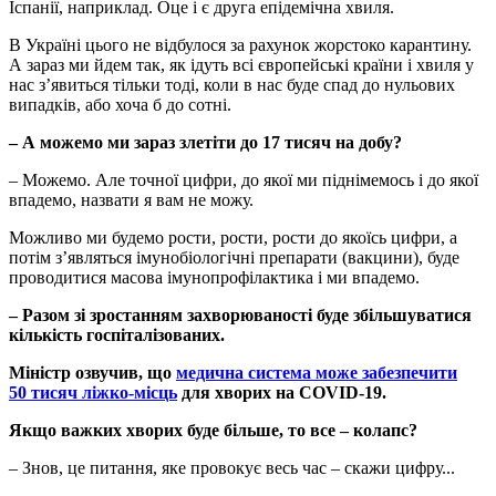
Іспанії, наприклад. Оце і є друга епідемічна хвиля.
В Україні цього не відбулося за рахунок жорстоко карантину.
А зараз ми йдем так, як ідуть всі європейські країни і хвиля у
нас з’явиться тільки тоді, коли в нас буде спад до нульових
випадків, або хоча б до сотні.
– А можемо ми зараз злетіти до 17 тисяч на добу?
– Можемо. Але точної цифри, до якої ми піднімемось і до якої
впадемо, назвати я вам не можу.
Можливо ми будемо рости, рости, рости до якоїсь цифри, а
потім з’являться імунобіологічні препарати (вакцини), буде
проводитися масова імунопрофілактика і ми впадемо.
– Разом зі зростанням захворюваності буде збільшуватися
кількість госпіталізованих.
Міністр озвучив, що
медична система може забезпечити
50 тисяч ліжко-місць
для хворих на COVID-19.
Якщо важких хворих буде більше, то все – колапс?
– Знов, це питання, яке провокує весь час – скажи цифру...