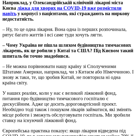
Наприклад, у Олександрійській клінічній лікарні міста
Києва
ліжка для хворих на COVID-19 вже розмістили
навіть
у корпусі з пацієнтами, які страждають на ниркову
недостатність.
– Ну, то це одна лікарня. Вона одна із перших розпочинала,
рятує багато життів і всі саме туди хочуть лягти.
– Чому Україна не пішла шляхом будівництва тимчасових
лікарень, як це робили у Китаї та США? Під Києвом такий
шпиталь би точно знадобився.
– Не можна порівнювати нашу країну зі Сполученими
Штатами Америки, наприклад, чи з Китаєм або Німеччиною. І
знову ж таки, те, що зробив Китай, не повторила ні одна
країна світу.
У наших реаліях, коли у нас є великий ліжковий фонд,
питання про будівництво тимчасового госпіталю є
дискусійним. Адже це досить дороговартісний проект.
Необхідно тоді також і пошуком лікарів займатися, які змінять
місце роботи і зможуть обслуговувати госпіталь. Ми зробили
ставку на існуючий ліжковий фонд.
Європейська практика показує: якщо лікарня відведена під