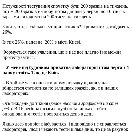
Потужності тестування спочатку були 200 зразків на тиждень,
потім 200 зразків на добу, потім дійшли у червні до 16 тисяч,
зараз ми виходимо на 200 тисяч на тиждень.
Запитують, а скільки тут приватників? Приватних досліджень
26%.
Із тих 26%, напевне, 20% в місті Києві.
Формується таке уявлення, що в нас все платно і не можна
протестуватися.
– У мене під будинком приватна лабораторія і там черга з 4
ранку стоїть. Так, це Київ.
– В той же час в оперативному порядку щодня у нас
збирається статистика по залишках зразків, які є в наших
лабораторіях.
Ось тиждень до тижня (
кладе листок з графіками на стіл –
ред.
). В 16 регіонах взагалі нулі по залишках, тобто
опрацювання тестів проводиться день в день.
Якщо десь приріст відбувається, і відповідно не справляється
лабораторія, люди чекають тести кілька днів, то це за рахунок