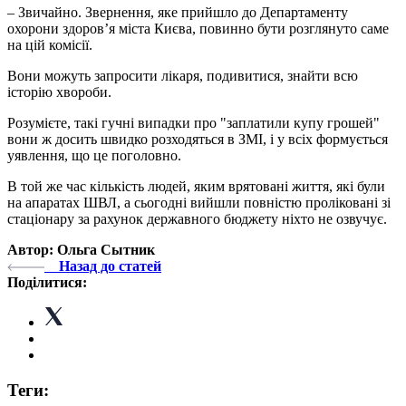
– Звичайно. Звернення, яке прийшло до Департаменту
охорони здоров’я міста Києва, повинно бути розглянуто саме
на цій комісії.
Вони можуть запросити лікаря, подивитися, знайти всю
історію хвороби.
Розумієте, такі гучні випадки про "заплатили купу грошей"
вони ж досить швидко розходяться в ЗМІ, і у всіх формується
уявлення, що це поголовно.
В той же час кількість людей, яким врятовані життя, які були
на апаратах ШВЛ, а сьогодні вийшли повністю проліковані зі
стаціонару за рахунок державного бюджету ніхто не озвучує.
Автор: Ольга Сытник
Назад до статей
Поділитися:
Теги: