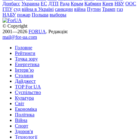
Донбасс
Украина
ЕС
ДТП
Рада
Крым
Кабмин
Киев
НБУ
ООС
ГПУ
суд
війна в Україні
санкции
війна
Путин
Трамп
газ
НАБУ
пожар
Польша
выборы
© Copyright
2001—2026
FORUA
. Редакція:
mail@for-ua.com
Головне
Рейтинги
Точка зору
Енергетика
Інтерв’ю
Столиця
Дайджест
TOP For UA
Суспiльство
Культура
Світ
Економіка
Політика
Війна
Спорт
Здоров'я
Технології