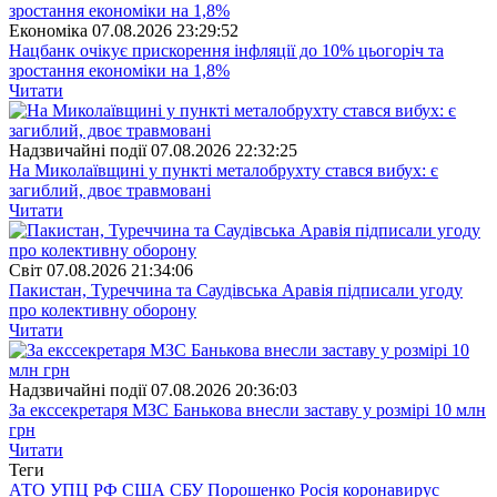
Економіка
07.08.2026 23:29:52
Нацбанк очікує прискорення інфляції до 10% цьогоріч та
зростання економіки на 1,8%
Читати
Надзвичайні події
07.08.2026 22:32:25
На Миколаївщині у пункті металобрухту стався вибух: є
загиблий, двоє травмовані
Читати
Свiт
07.08.2026 21:34:06
Пакистан, Туреччина та Саудівська Аравія підписали угоду
про колективну оборону
Читати
Надзвичайні події
07.08.2026 20:36:03
За екссекретаря МЗС Банькова внесли заставу у розмірі 10 млн
грн
Читати
Теги
АТО
УПЦ
РФ
США
СБУ
Порошенко
Росія
коронавирус