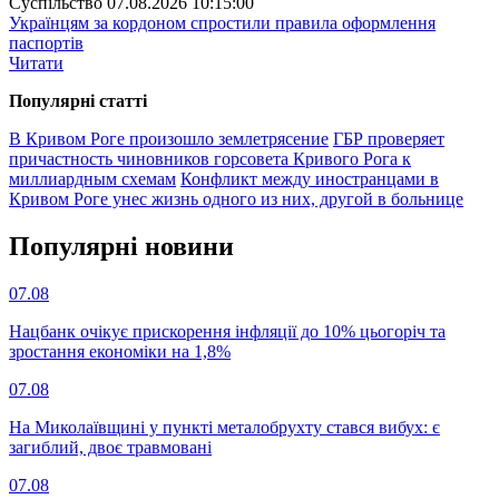
Суспiльство
07.08.2026 10:15:00
Українцям за кордоном спростили правила оформлення
паспортів
Читати
Популярнi статтi
В Кривом Роге произошло землетрясение
ГБР проверяет
причастность чиновников горсовета Кривого Рога к
миллиардным схемам
Конфликт между иностранцами в
Кривом Роге унес жизнь одного из них, другой в больнице
Популярнi новини
07.08
Нацбанк очікує прискорення інфляції до 10% цьогоріч та
зростання економіки на 1,8%
07.08
На Миколаївщині у пункті металобрухту стався вибух: є
загиблий, двоє травмовані
07.08