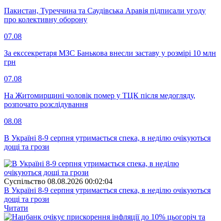
Пакистан, Туреччина та Саудівська Аравія підписали угоду
про колективну оборону
07.08
За екссекретаря МЗС Банькова внесли заставу у розмірі 10 млн
грн
07.08
На Житомирщині чоловік помер у ТЦК після медогляду,
розпочато розслідування
08.08
В Україні 8-9 серпня утримається спека, в неділю очікуються
дощі та грози
Суспiльство
08.08.2026 00:02:04
В Україні 8-9 серпня утримається спека, в неділю очікуються
дощі та грози
Читати