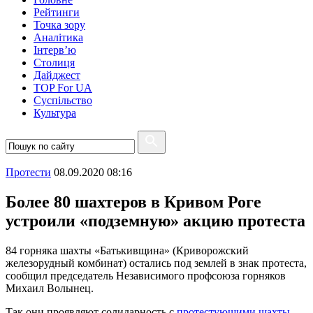
Рейтинги
Точка зору
Аналітика
Інтерв’ю
Столиця
Дайджест
TOP For UA
Суспiльство
Культура
Протести
08.09.2020 08:16
Более 80 шахтеров в Кривом Роге
устроили «подземную» акцию протеста
84 горняка шахты «Батькивщина» (Криворожский
железорудный комбинат) остались под землей в знак протеста,
сообщил председатель Независимого профсоюза горняков
Михаил Волынец.
Так они проявляют солидарность с
протестующими шахты