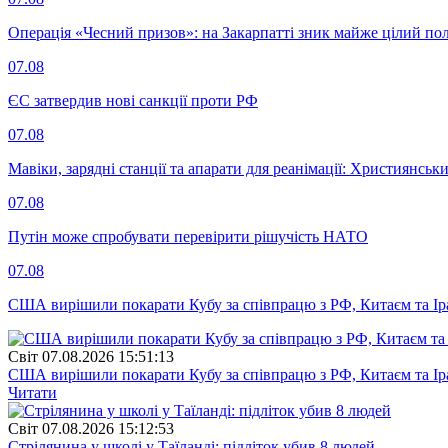
Операція «Чесний призов»: на Закарпатті зник майже цілий пол
07.08
ЄС затвердив нові санкції проти РФ
07.08
Мавіки, зарядні станції та апарати для реанімації: Християнс
07.08
Путін може спробувати перевірити рішучість НАТО
07.08
США вирішили покарати Кубу за співпрацю з РФ, Китаєм та І
Свiт
07.08.2026 15:51:13
США вирішили покарати Кубу за співпрацю з РФ, Китаєм та І
Читати
Свiт
07.08.2026 15:12:53
Стрілянина у школі у Таїланді: підліток убив 8 людей