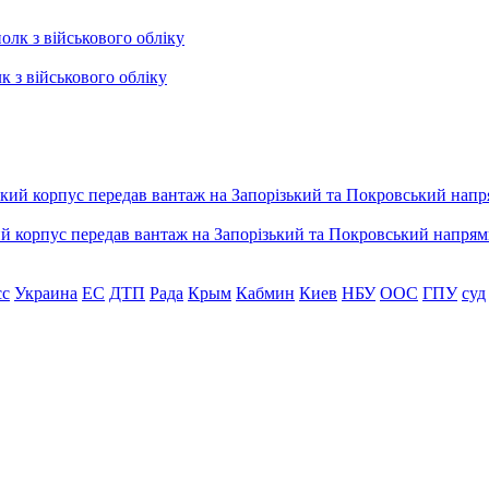
к з військового обліку
ький корпус передав вантаж на Запорізький та Покровський напря
сс
Украина
ЕС
ДТП
Рада
Крым
Кабмин
Киев
НБУ
ООС
ГПУ
суд