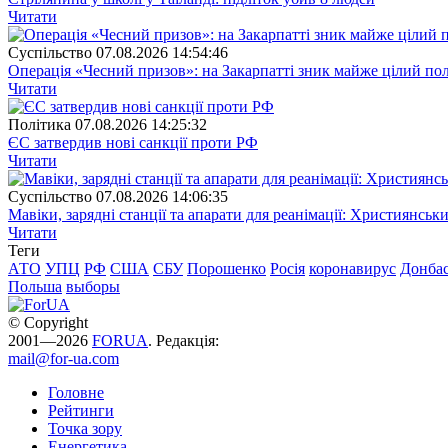
Читати
Суспiльство
07.08.2026 14:54:46
Операція «Чесний призов»: на Закарпатті зник майже цілий пол
Читати
Полiтика
07.08.2026 14:25:32
ЄС затвердив нові санкції проти РФ
Читати
Суспiльство
07.08.2026 14:06:35
Мавіки, зарядні станції та апарати для реанімації: Християнс
Читати
Теги
АТО
УПЦ
РФ
США
СБУ
Порошенко
Росія
коронавирус
Донба
Польша
выборы
© Copyright
2001—2026
FORUA
. Редакція:
mail@for-ua.com
Головне
Рейтинги
Точка зору
Енергетика