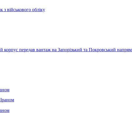
к з військового обліку
ький корпус передав вантаж на Запорізький та Покровський напря
раном
раном