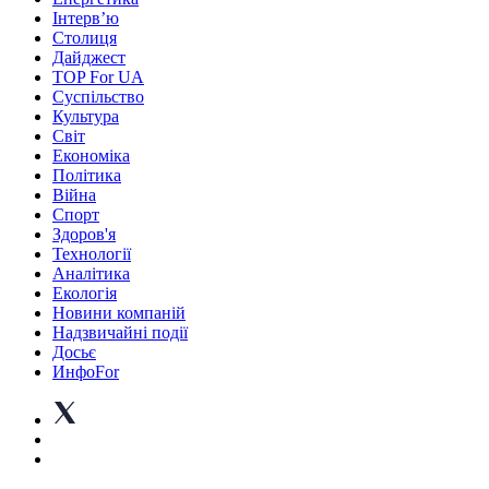
Інтерв’ю
Столиця
Дайджест
TOP For UA
Суспiльство
Культура
Світ
Економіка
Політика
Війна
Спорт
Здоров'я
Технології
Аналітика
Екологія
Новини компаній
Надзвичайні події
Досьє
ИнфоFor