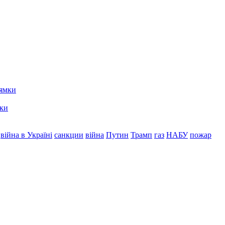
мки
війна в Україні
санкции
війна
Путин
Трамп
газ
НАБУ
пожар