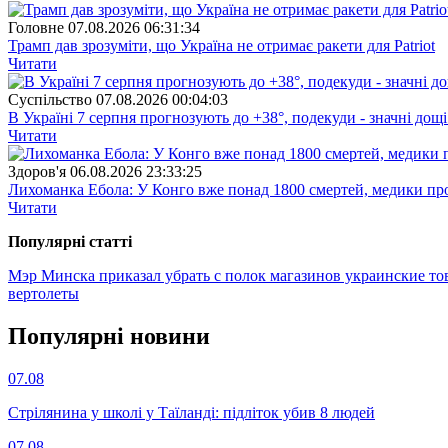
Головне
07.08.2026 06:31:34
Трамп дав зрозуміти, що Україна не отримає ракети для Patriot
Читати
Суспiльство
07.08.2026 00:04:03
В Україні 7 серпня прогнозують до +38°, подекуди - значні дощі
Читати
Здоров'я
06.08.2026 23:33:25
Лихоманка Ебола: У Конго вже понад 1800 смертей, медики про
Читати
Популярнi статтi
Мэр Минска приказал убрать с полок магазинов украинские то
вертолеты
Популярнi новини
07.08
Стрілянина у школі у Таїланді: підліток убив 8 людей
07.08