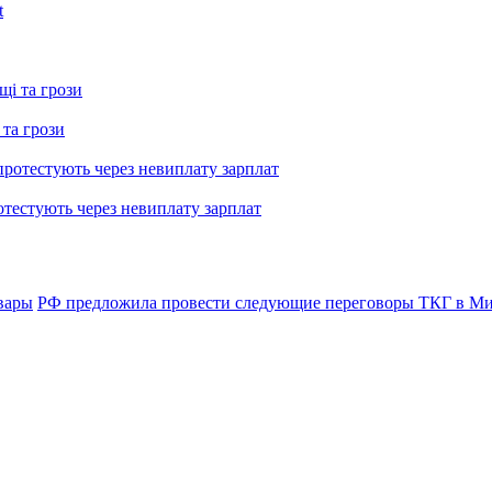
 та грози
тестують через невиплату зарплат
вары
РФ предложила провести следующие переговоры ТКГ в М