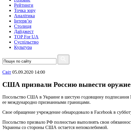
Рейтинги
Точка зору
Аналітика
Інтерв’ю
Столиця
Дайджест
TOP For UA
Суспiльство
Культура
Свiт
05.09.2020 14:00
США призвали Россию вывести оружие
Посольство США в Украине в шестую годовщину подписания Ми
ее международно признанными границами.
Свое обращение учреждение обнародовало в Facebook в субботу,
Посольство призвало РФ полностью выполнять свои обязанност
Украины со стороны США остается непоколебимой.