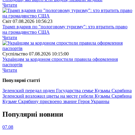
Читати
Свiт
07.08.2026 10:56:23
Трамп вдарив по "пологовому туризму": хто втратить право
на громадянство США
Читати
Суспiльство
07.08.2026 10:15:00
Українцям за кордоном спростили правила оформлення
паспортів
Читати
Популярнi статтi
Зеленский передал орден Государства семье Кузьмы Скрябина
Зеленский возложил цветы на месте гибели Кузьмы Скрябина
Кузьме Скрябину присвоено звание Героя Украины
Популярнi новини
07.08