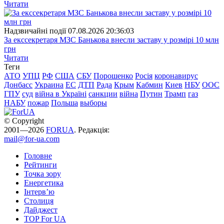
Читати
Надзвичайні події
07.08.2026 20:36:03
За екссекретаря МЗС Банькова внесли заставу у розмірі 10 млн
грн
Читати
Теги
АТО
УПЦ
РФ
США
СБУ
Порошенко
Росія
коронавирус
Донбасс
Украина
ЕС
ДТП
Рада
Крым
Кабмин
Киев
НБУ
ООС
ГПУ
суд
війна в Україні
санкции
війна
Путин
Трамп
газ
НАБУ
пожар
Польша
выборы
© Copyright
2001—2026
FORUA
. Редакція:
mail@for-ua.com
Головне
Рейтинги
Точка зору
Енергетика
Інтерв’ю
Столиця
Дайджест
TOP For UA