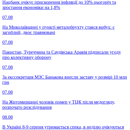
Нацбанк очікує прискорення інфляції до 10% цьогоріч та
зростання економіки на 1,8%
07.08
На Миколаївщині у пункті металобрухту стався вибух: є
загиблий, двоє травмовані
07.08
Пакистан, Туреччина та Саудівська Аравія підписали угоду
про колективну оборону
07.08
За екссекретаря МЗС Банькова внесли заставу у розмірі 10 млн
грн
07.08
На Житомирщині чоловік помер у ТЦК після медогляду,
розпочато розслідування
08.08
В Україні 8-9 серпня утримається спека, в неділю очікуються