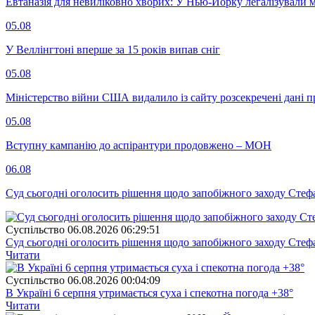
Евтаназія для невиліковно хворих: У Нью-Йорку легалізували 
05.08
У Веллінгтоні вперше за 15 років випав сніг
05.08
Міністерство війни США видалило із сайту розсекречені дані пр
05.08
Вступну кампанію до аспірантури продовжено – МОН
06.08
Суд сьогодні оголосить рішення щодо запобіжного заходу Сте
Суспiльство
06.08.2026 06:29:51
Суд сьогодні оголосить рішення щодо запобіжного заходу Сте
Читати
Суспiльство
06.08.2026 00:04:09
В Україні 6 серпня утримається суха і спекотна погода +38°
Читати