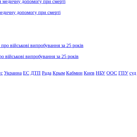
медичну допомогу при смерті
о військові випробування за 25 років
сс
Украина
ЕС
ДТП
Рада
Крым
Кабмин
Киев
НБУ
ООС
ГПУ
суд