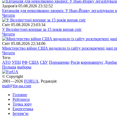
Здоров'я
05.08.2026 23:32:52
Евтаназія для невиліковно хворих: У Нью-Йорку легалізували 
Читати
Свiт
05.08.2026 23:03:34
У Веллінгтоні вперше за 15 років випав сніг
Читати
Свiт
05.08.2026 22:34:06
Міністерство війни США видалило із сайту розсекречені дані пр
Читати
Теги
АТО
УПЦ
РФ
США
СБУ
Порошенко
Росія
коронавирус
Донба
Польша
выборы
© Copyright
2001—2026
FORUA
. Редакція:
mail@for-ua.com
Головне
Рейтинги
Точка зору
Енергетика
Інтерв’ю