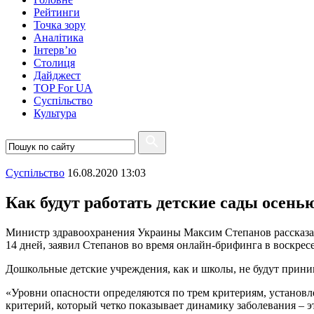
Рейтинги
Точка зору
Аналітика
Інтерв’ю
Столиця
Дайджест
TOP For UA
Суспiльство
Культура
Суспiльство
16.08.2020 13:03
Как будут работать детские сады осень
Министр здравоохранения Украины Максим Степанов рассказал 
14 дней, заявил Степанов во время онлайн-брифинга в воскресен
Дошкольные детские учреждения, как и школы, не будут приним
«Уровни опасности определяются по трем критериям, установле
критерий, который четко показывает динамику заболевания – э