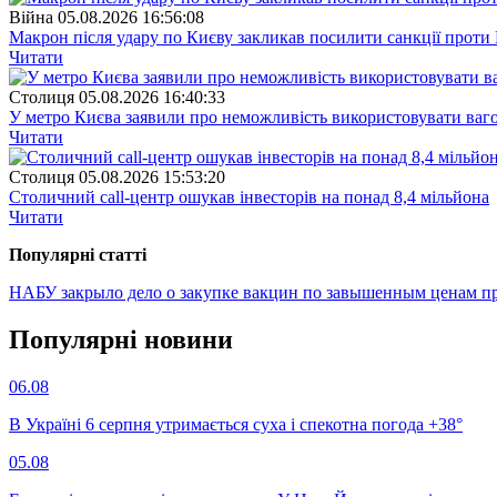
Війна
05.08.2026 16:56:08
Макрон після удару по Києву закликав посилити санкції проти 
Читати
Столиця
05.08.2026 16:40:33
У метро Києва заявили про неможливість використовувати ваго
Читати
Столиця
05.08.2026 15:53:20
Столичний call-центр ошукав інвесторів на понад 8,4 мільйона
Читати
Популярнi статтi
НАБУ закрыло дело о закупке вакцин по завышенным ценам п
Популярнi новини
06.08
В Україні 6 серпня утримається суха і спекотна погода +38°
05.08