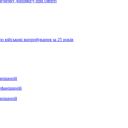
медичну допомогу при смерті
о військові випробування за 25 років
фанішиній
фанішиній