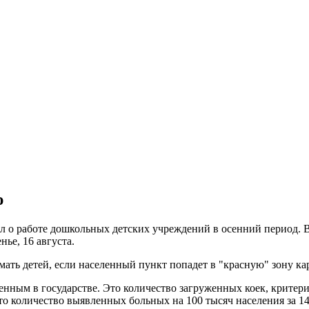
ю
о работе дошкольных детских учреждений в осенний период. В 
ье, 16 августа.
ать детей, если населенный пункт попадет в "красную" зону ка
нным в государстве. Это количество загруженных коек, критерий
то количество выявленных больных на 100 тысяч населения за 14