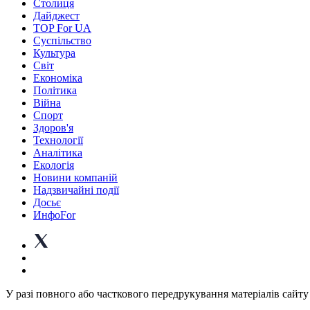
Столиця
Дайджест
TOP For UA
Суспiльство
Культура
Світ
Економіка
Політика
Війна
Спорт
Здоров'я
Технології
Аналітика
Екологія
Новини компаній
Надзвичайні події
Досьє
ИнфоFor
У разі повного або часткового передрукування матеріалів сайту 