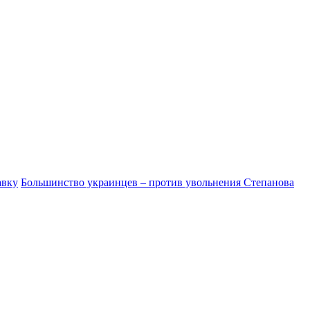
авку
Большинство украинцев – против увольнения Степанова