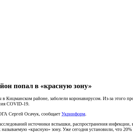
айон попал в «красную зону»
в Кицманском районе, заболели коронавирусом. Из-за этого про
ения COVID-19.
 ОГА Сергей Осачук, сообщает
Укринформ
.
сследований источники вспышки, распространения инфекции, в
ак называемую «красную» зону. Уже сегодня установили, что 20%