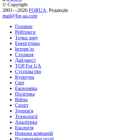
© Copyright
2001—2026
FORUA
. Редакція:
mail@for-ua.com
Головне
Рейтинги
Точка зору
Енергетика
Інтерв’ю
Столиця
Дайджест
TOP For UA
Суспiльство
Культура
Світ
Економіка
Політика
Війна
Спорт
Здоров'я
Технології
Аналітика
Екологія
Новини компаній
Надзвичайні події