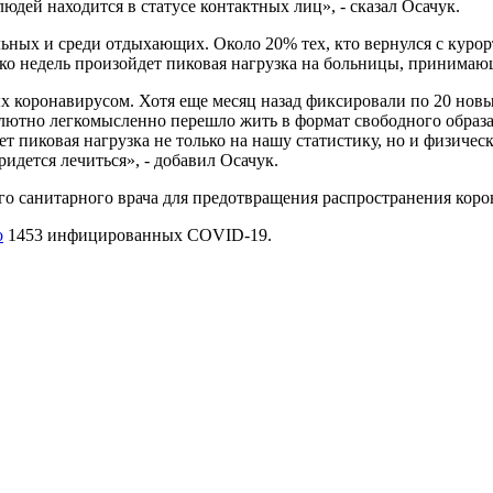
дей находится в статусе контактных лиц», - сказал Осачук.
льных и среди отдыхающих. Около 20% тех, кто вернулся с кур
олько недель произойдет пиковая нагрузка на больницы, приним
коронавирусом. Хотя еще месяц назад фиксировали по 20 новых 
ютно легкомысленно перешло жить в формат свободного образа ж
дет пиковая нагрузка не только на нашу статистику, но и физичес
идется лечиться», - добавил Осачук.
о санитарного врача для предотвращения распространения корон
о
1453 инфицированных COVID-19.