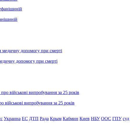
фанішиній
медичну допомогу при смерті
о військові випробування за 25 років
сс
Украина
ЕС
ДТП
Рада
Крым
Кабмин
Киев
НБУ
ООС
ГПУ
суд