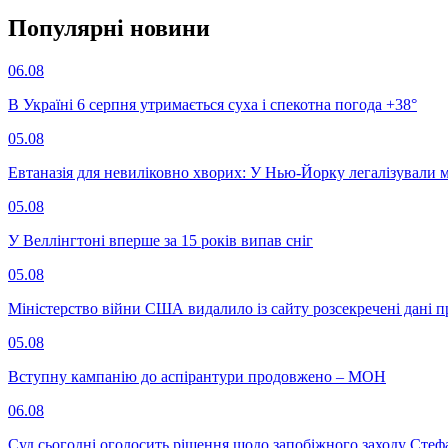
Популярнi новини
06.08
В Україні 6 серпня утримається суха і спекотна погода +38°
05.08
Евтаназія для невиліковно хворих: У Нью-Йорку легалізували 
05.08
У Веллінгтоні вперше за 15 років випав сніг
05.08
Міністерство війни США видалило із сайту розсекречені дані пр
05.08
Вступну кампанію до аспірантури продовжено – МОН
06.08
Суд сьогодні оголосить рішення щодо запобіжного заходу Сте