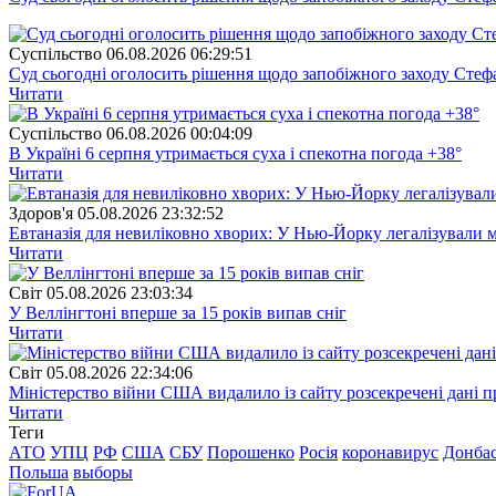
Суспiльство
06.08.2026 06:29:51
Суд сьогодні оголосить рішення щодо запобіжного заходу Сте
Читати
Суспiльство
06.08.2026 00:04:09
В Україні 6 серпня утримається суха і спекотна погода +38°
Читати
Здоров'я
05.08.2026 23:32:52
Евтаназія для невиліковно хворих: У Нью-Йорку легалізували 
Читати
Свiт
05.08.2026 23:03:34
У Веллінгтоні вперше за 15 років випав сніг
Читати
Свiт
05.08.2026 22:34:06
Міністерство війни США видалило із сайту розсекречені дані пр
Читати
Теги
АТО
УПЦ
РФ
США
СБУ
Порошенко
Росія
коронавирус
Донба
Польша
выборы