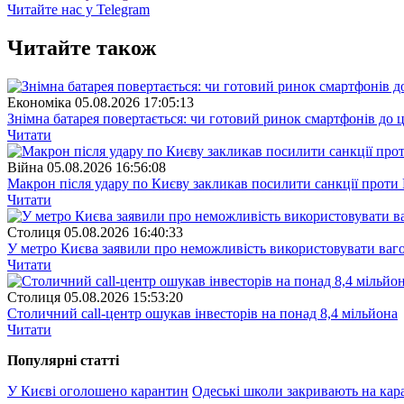
Читайте нас у Telegram
Читайте також
Економіка
05.08.2026 17:05:13
Знімна батарея повертається: чи готовий ринок смартфонів до 
Читати
Війна
05.08.2026 16:56:08
Макрон після удару по Києву закликав посилити санкції проти 
Читати
Столиця
05.08.2026 16:40:33
У метро Києва заявили про неможливість використовувати ваго
Читати
Столиця
05.08.2026 15:53:20
Столичний call-центр ошукав інвесторів на понад 8,4 мільйона
Читати
Популярнi статтi
У Києві оголошено карантин
Одеські школи закривають на кар