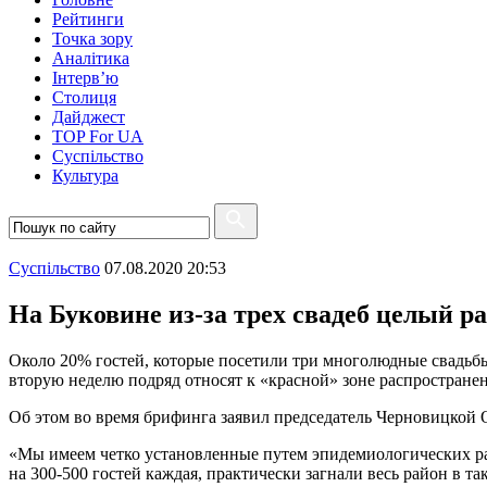
Рейтинги
Точка зору
Аналітика
Інтерв’ю
Столиця
Дайджест
TOP For UA
Суспiльство
Культура
Суспiльство
07.08.2020 20:53
На Буковине из-за трех свадеб целый р
Около 20% гостей, которые посетили три многолюдные свадьбы 
вторую неделю подряд относят к «красной» зоне распростран
Об этом во время брифинга заявил председатель Черновицкой
«Мы имеем четко установленные путем эпидемиологических ра
на 300-500 гостей каждая, практически загнали весь район в т