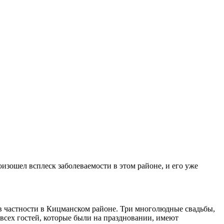
изошел всплеск заболеваемости в этом районе, и его уже
 частности в Кицманском районе. Три многолюдные свадьбы,
 всех гостей, которые были на праздновании, имеют