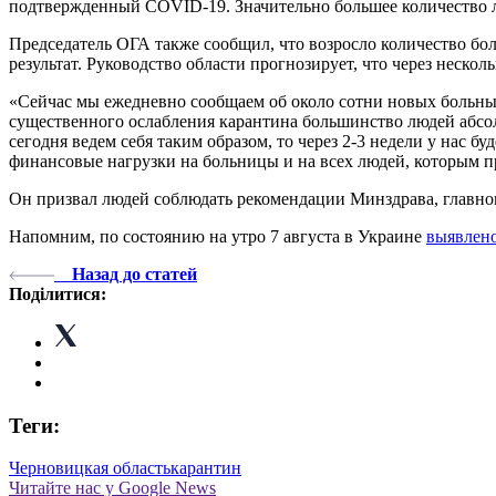
подтвержденный COVID-19. Значительно большее количество лю
Председатель ОГА также сообщил, что возросло количество бо
результат. Руководство области прогнозирует, что через неск
«Сейчас мы ежедневно сообщаем об около сотни новых больных 
существенного ослабления карантина большинство людей абсол
сегодня ведем себя таким образом, то через 2-3 недели у нас бу
финансовые нагрузки на больницы и на всех людей, которым пр
Он призвал людей соблюдать рекомендации Минздрава, главног
Напомним, по состоянию на утро 7 августа в Украине
выявлен
Назад до статей
Поділитися:
Теги:
Черновицкая область
карантин
Читайте нас у Google News