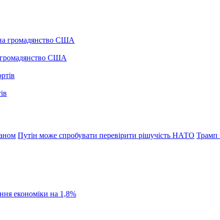
а громадянство США
ів
раном
Путін може спробувати перевірити рішучість НАТО
Трамп 
ання економіки на 1,8%