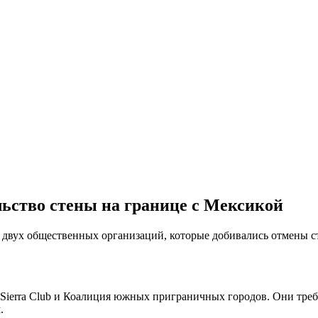
ьство стены на границе с Мексикой
вух общественных организаций, которые добивались отмены ст
ierra Club и Коалиция южных приграничных городов. Они требо
.