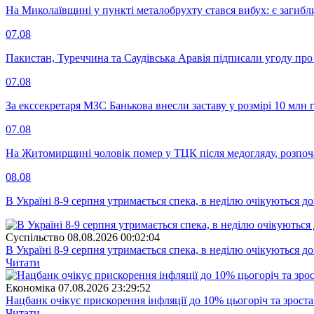
На Миколаївщині у пункті металобрухту стався вибух: є загибл
07.08
Пакистан, Туреччина та Саудівська Аравія підписали угоду пр
07.08
За екссекретаря МЗС Банькова внесли заставу у розмірі 10 млн 
07.08
На Житомирщині чоловік помер у ТЦК після медогляду, розпоч
08.08
В Україні 8-9 серпня утримається спека, в неділю очікуються до
Суспiльство
08.08.2026 00:02:04
В Україні 8-9 серпня утримається спека, в неділю очікуються до
Читати
Економіка
07.08.2026 23:29:52
Нацбанк очікує прискорення інфляції до 10% цьогоріч та зрост
Читати