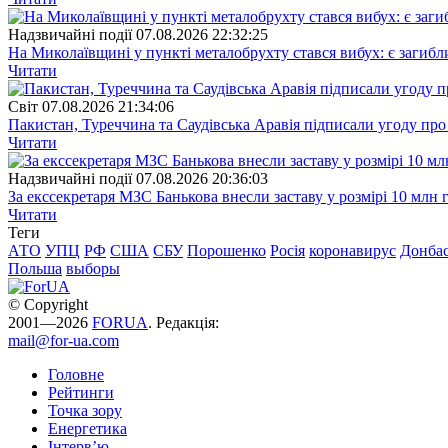
Надзвичайні події
07.08.2026 22:32:25
На Миколаївщині у пункті металобрухту стався вибух: є загибл
Читати
Свiт
07.08.2026 21:34:06
Пакистан, Туреччина та Саудівська Аравія підписали угоду пр
Читати
Надзвичайні події
07.08.2026 20:36:03
За екссекретаря МЗС Банькова внесли заставу у розмірі 10 млн 
Читати
Теги
АТО
УПЦ
РФ
США
СБУ
Порошенко
Росія
коронавирус
Донба
Польша
выборы
© Copyright
2001—2026
FORUA
. Редакція:
mail@for-ua.com
Головне
Рейтинги
Точка зору
Енергетика
Інтерв’ю