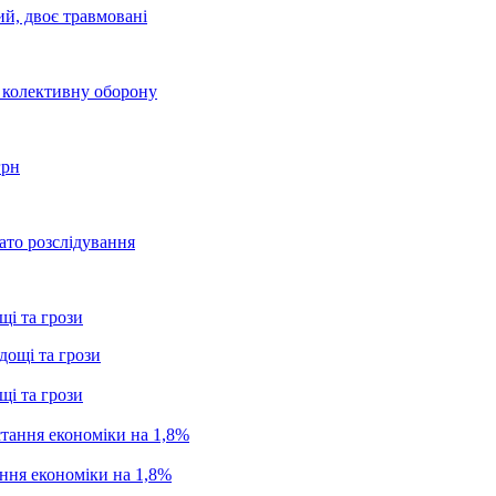
ий, двоє травмовані
о колективну оборону
грн
ато розслідування
щі та грози
щі та грози
ання економіки на 1,8%