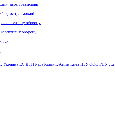
ий, двоє травмовані
о колективну оборону
грн
сс
Украина
ЕС
ДТП
Рада
Крым
Кабмин
Киев
НБУ
ООС
ГПУ
суд