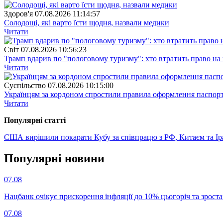
Здоров'я
07.08.2026 11:14:57
Солодощі, які варто їсти щодня, назвали медики
Читати
Свiт
07.08.2026 10:56:23
Трамп вдарив по "пологовому туризму": хто втратить право н
Читати
Суспiльство
07.08.2026 10:15:00
Українцям за кордоном спростили правила оформлення паспорт
Читати
Популярнi статтi
США вирішили покарати Кубу за співпрацю з РФ, Китаєм та І
Популярнi новини
07.08
Нацбанк очікує прискорення інфляції до 10% цьогоріч та зрост
07.08