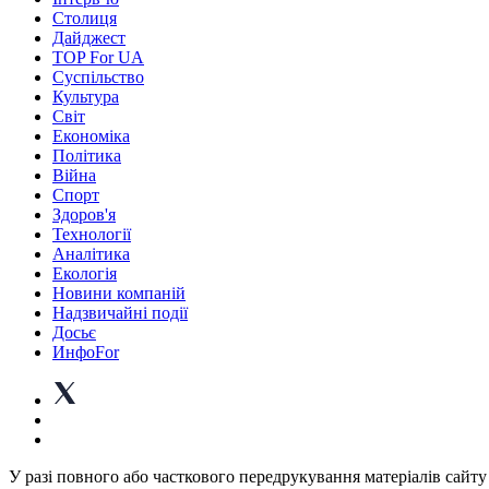
Столиця
Дайджест
TOP For UA
Суспiльство
Культура
Світ
Економіка
Політика
Війна
Спорт
Здоров'я
Технології
Аналітика
Екологія
Новини компаній
Надзвичайні події
Досьє
ИнфоFor
У разі повного або часткового передрукування матеріалів сайту 