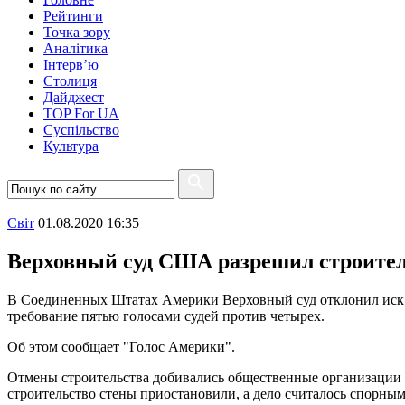
Рейтинги
Точка зору
Аналітика
Інтерв’ю
Столиця
Дайджест
TOP For UA
Суспiльство
Культура
Свiт
01.08.2020 16:35
Верховный суд США разрешил строител
В Соединенных Штатах Америки Верховный суд отклонил иск д
требование пятью голосами судей против четырех.
Об этом сообщает "Голос Америки".
Отмены строительства добивались общественные организации S
строительство стены приостановили, а дело считалось спорным