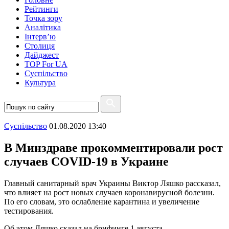
Рейтинги
Точка зору
Аналітика
Інтерв’ю
Столиця
Дайджест
TOP For UA
Суспiльство
Культура
Суспiльство
01.08.2020 13:40
В Минздраве прокомментировали рост
случаев COVID-19 в Украине
Главный санитарный врач Украины Виктор Ляшко рассказал,
что влияет на рост новых случаев коронавирусной болезни.
По его словам, это ослабление карантина и увеличение
тестирования.
Об этом Ляшко сказал на брифинге 1 августа.