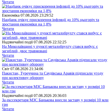
Читати
Економіка
07.08.2026 23:29:52
Нацбанк очікує прискорення інфляції до 10% цьогоріч та
зростання економіки на 1,8%
Читати
Надзвичайні події
07.08.2026 22:32:25
На Миколаївщині у пункті металобрухту стався вибух: є
загиблий, двоє травмовані
Читати
Свiт
07.08.2026 21:34:06
Пакистан, Туреччина та Саудівська Аравія підписали угоду
про колективну оборону
Читати
Надзвичайні події
07.08.2026 20:36:03
За екссекретаря МЗС Банькова внесли заставу у розмірі 10 млн
грн
Читати