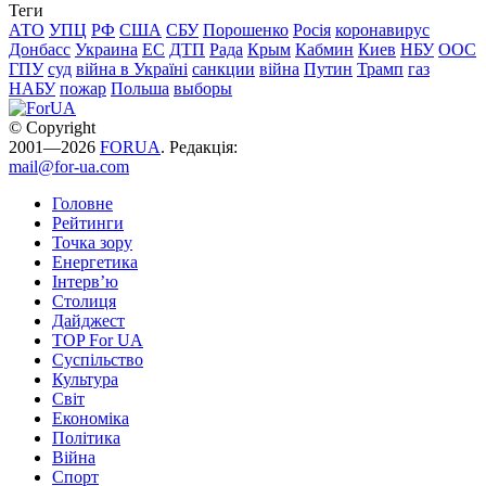
Теги
АТО
УПЦ
РФ
США
СБУ
Порошенко
Росія
коронавирус
Донбасс
Украина
ЕС
ДТП
Рада
Крым
Кабмин
Киев
НБУ
ООС
ГПУ
суд
війна в Україні
санкции
війна
Путин
Трамп
газ
НАБУ
пожар
Польша
выборы
© Copyright
2001—2026
FORUA
. Редакція:
mail@for-ua.com
Головне
Рейтинги
Точка зору
Енергетика
Інтерв’ю
Столиця
Дайджест
TOP For UA
Суспiльство
Культура
Світ
Економіка
Політика
Війна
Спорт