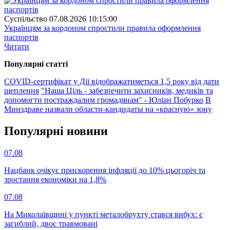
Суспiльство
07.08.2026 10:15:00
Українцям за кордоном спростили правила оформлення
паспортів
Читати
Популярнi статтi
COVID-сертифікат у Дії відображатиметься 1,5 року від дати
щеплення
"Наша Ціль - забезпечити захисників, медиків та
допомогти постраждалим громадянам" - Юліан Побурко
В
Минздраве назвали области-кандидаты на «красную» зону
Популярнi новини
07.08
Нацбанк очікує прискорення інфляції до 10% цьогоріч та
зростання економіки на 1,8%
07.08
На Миколаївщині у пункті металобрухту стався вибух: є
загиблий, двоє травмовані