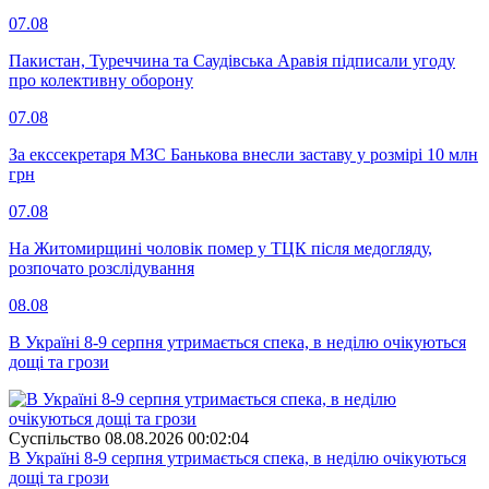
07.08
Пакистан, Туреччина та Саудівська Аравія підписали угоду
про колективну оборону
07.08
За екссекретаря МЗС Банькова внесли заставу у розмірі 10 млн
грн
07.08
На Житомирщині чоловік помер у ТЦК після медогляду,
розпочато розслідування
08.08
В Україні 8-9 серпня утримається спека, в неділю очікуються
дощі та грози
Суспiльство
08.08.2026 00:02:04
В Україні 8-9 серпня утримається спека, в неділю очікуються
дощі та грози