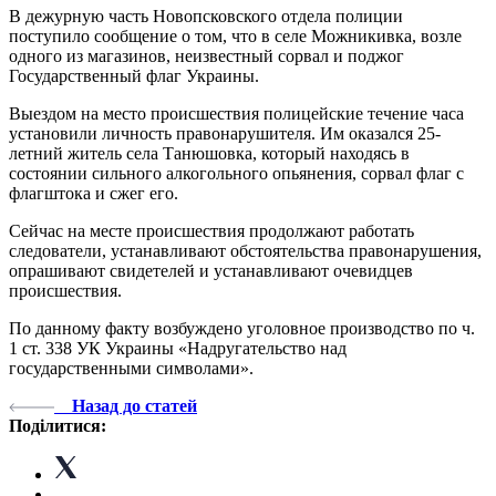
В дежурную часть Новопсковского отдела полиции
поступило сообщение о том, что в селе Можникивка, возле
одного из магазинов, неизвестный сорвал и поджог
Государственный флаг Украины.
Выездом на место происшествия полицейские течение часа
установили личность правонарушителя. Им оказался 25-
летний житель села Танюшовка, который находясь в
состоянии сильного алкогольного опьянения, сорвал флаг с
флагштока и сжег его.
Сейчас на месте происшествия продолжают работать
следователи, устанавливают обстоятельства правонарушения,
опрашивают свидетелей и устанавливают очевидцев
происшествия.
По данному факту возбуждено уголовное производство по ч.
1 ст. 338 УК Украины «Надругательство над
государственными символами».
Назад до статей
Поділитися: