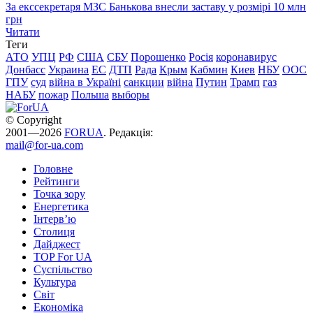
За екссекретаря МЗС Банькова внесли заставу у розмірі 10 млн
грн
Читати
Теги
АТО
УПЦ
РФ
США
СБУ
Порошенко
Росія
коронавирус
Донбасс
Украина
ЕС
ДТП
Рада
Крым
Кабмин
Киев
НБУ
ООС
ГПУ
суд
війна в Україні
санкции
війна
Путин
Трамп
газ
НАБУ
пожар
Польша
выборы
© Copyright
2001—2026
FORUA
. Редакція:
mail@for-ua.com
Головне
Рейтинги
Точка зору
Енергетика
Інтерв’ю
Столиця
Дайджест
TOP For UA
Суспiльство
Культура
Світ
Економіка