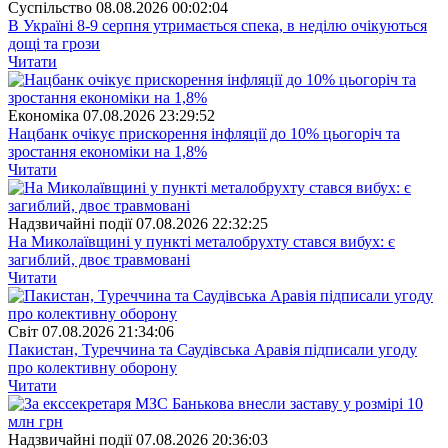
Суспiльство
08.08.2026 00:02:04
В Україні 8-9 серпня утримається спека, в неділю очікуються
дощі та грози
Читати
Економіка
07.08.2026 23:29:52
Нацбанк очікує прискорення інфляції до 10% цьогоріч та
зростання економіки на 1,8%
Читати
Надзвичайні події
07.08.2026 22:32:25
На Миколаївщині у пункті металобрухту стався вибух: є
загиблий, двоє травмовані
Читати
Свiт
07.08.2026 21:34:06
Пакистан, Туреччина та Саудівська Аравія підписали угоду
про колективну оборону
Читати
Надзвичайні події
07.08.2026 20:36:03