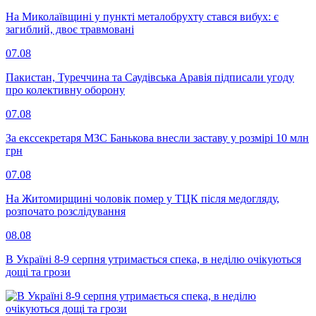
На Миколаївщині у пункті металобрухту стався вибух: є
загиблий, двоє травмовані
07.08
Пакистан, Туреччина та Саудівська Аравія підписали угоду
про колективну оборону
07.08
За екссекретаря МЗС Банькова внесли заставу у розмірі 10 млн
грн
07.08
На Житомирщині чоловік помер у ТЦК після медогляду,
розпочато розслідування
08.08
В Україні 8-9 серпня утримається спека, в неділю очікуються
дощі та грози