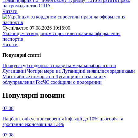
Трамп вдарив по "пологовому туризму": хто втратить право
на громадянство США
Читати
Суспiльство
07.08.2026 10:15:00
Українцям за кордоном спростили правила оформлення
паспортів
Читати
Популярнi статтi
Прокуратура відкрила справу на мера-колаборанта на
Луганщині
Чотири мери на Луганщині виявилися зрадниками
Масштабные пожары на Луганщине: начальнику
облуправления ГосЧС сообщили о подозрении
Популярнi новини
07.08
Нацбанк очікує прискорення інфляції до 10% цьогоріч та
зростання економіки на 1,8%
07.08