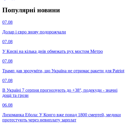
Популярнi новини
07.08
Долар і євро знову подорожчали
07.08
У Києві на кілька днів обмежать рух мостом Метро
07.08
Трамп дав зрозуміти, що Україна не отримає ракети для Patriot
07.08
В Україні 7 серпня прогнозують до +38°, подекуди - значні
дощі та грози
06.08
Лихоманка Ебола: У Конго вже понад 1800 смертей, медики
протестують через невиплату зарплат