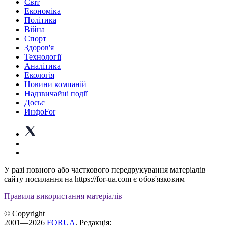
Світ
Економіка
Політика
Війна
Спорт
Здоров'я
Технології
Аналітика
Екологія
Новини компаній
Надзвичайні події
Досьє
ИнфоFor
У разі повного або часткового передрукування матеріалів
сайту посилання на https://for-ua.com є обов'язковим
Правила використання матеріалів
© Copyright
2001—2026
FORUA
. Редакція: