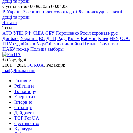
Суспiльство
07.08.2026 00:04:03
В Україні 7 серпня прогнозують до +38°, подекуди - значні
дощі та грози
Читати
Теги
АТО
УПЦ
РФ
США
СБУ
Порошенко
Росія
коронавирус
Донбасс
Украина
ЕС
ДТП
Рада
Крым
Кабмин
Киев
НБУ
ООС
ГПУ
суд
війна в Україні
санкции
війна
Путин
Трамп
газ
НАБУ
пожар
Польша
выборы
© Copyright
2001—2026
FORUA
. Редакція:
mail@for-ua.com
Головне
Рейтинги
Точка зору
Енергетика
Інтерв’ю
Столиця
Дайджест
TOP For UA
Суспiльство
Культура