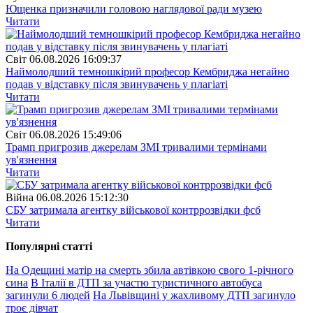
Ющенка призначили головою наглядової ради музею
Читати
Свiт
06.08.2026 16:09:37
Наймолодший темношкірий професор Кембриджа негайно
подав у відставку після звинувачень у плагіаті
Читати
Свiт
06.08.2026 15:49:06
Трамп пригрозив джерелам ЗМІ тривалими термінами
ув'язнення
Читати
Війна
06.08.2026 15:12:30
СБУ затримала агентку військової контррозвідки фсб
Читати
Популярнi статтi
На Одещині матір на смерть збила автівкою свого 1-річного
сина
В Італії в ДТП за участю туристичного автобуса
загинули 6 людей
На Львівщині у жахливому ДТП загинуло
троє дівчат