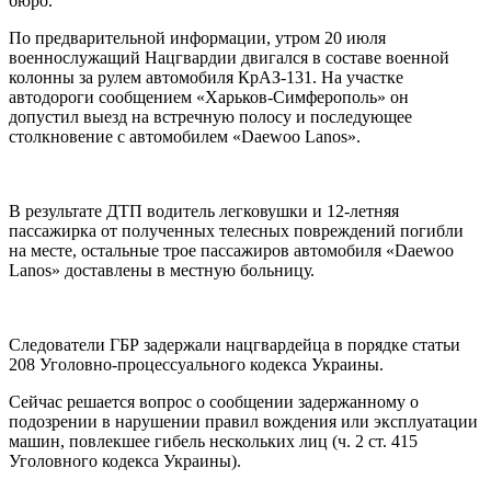
бюро.
По предварительной информации, утром 20 июля
военнослужащий Нацгвардии двигался в составе военной
колонны за рулем автомобиля КрАЗ-131. На участке
автодороги сообщением «Харьков-Симферополь» он
допустил выезд на встречную полосу и последующее
столкновение с автомобилем «Daewoo Lanos».
В результате ДТП водитель легковушки и 12-летняя
пассажирка от полученных телесных повреждений погибли
на месте, остальные трое пассажиров автомобиля «Daewoo
Lanos» доставлены в местную больницу.
Следователи ГБР задержали нацгвардейца в порядке статьи
208 Уголовно-процессуального кодекса Украины.
Сейчас решается вопрос о сообщении задержанному о
подозрении в нарушении правил вождения или эксплуатации
машин, повлекшее гибель нескольких лиц (ч. 2 ст. 415
Уголовного кодекса Украины).