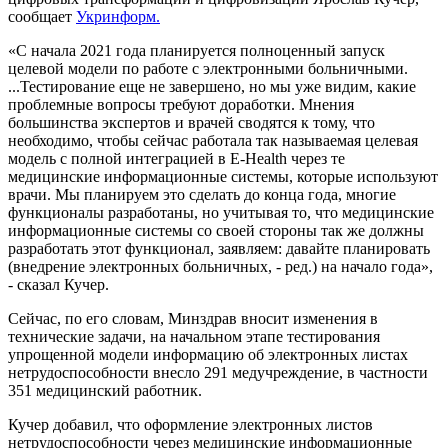
сообщает
Укринформ.
«С начала 2021 года планируется полноценный запуск
целевой модели по работе с электронными больничными.
...Тестирование еще не завершено, но мы уже видим, какие
проблемные вопросы требуют доработки. Мнения
большинства экспертов и врачей сводятся к тому, что
необходимо, чтобы сейчас работала так называемая целевая
модель с полной интеграцией в E-Health через те
медицинские информационные системы, которые используют
врачи. Мы планируем это сделать до конца года, многие
функционалы разработаны, но учитывая то, что медицинские
информационные системы со своей стороны так же должны
разработать этот функционал, заявляем: давайте планировать
(внедрение электронных больничных, - ред.) на начало года»,
- сказал Кучер.
Сейчас, по его словам, Минздрав вносит изменения в
технические задачи, на начальном этапе тестирования
упрощенной модели информацию об электронных листах
нетрудоспособности внесло 291 медучреждение, в частности
351 медицинский работник.
Кучер добавил, что оформление электронных листов
нетрудоспособности через медицинские информационные