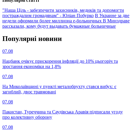
Популярнi статтi
"Наша Ціль - забезпечити захисників, медиків та допомогти
постраждалим громадянам" - Юліан Побурко
В Украине за две
недели оформили более миллиона е-больничных
В Минздраве
рассказали, кому будут выдавать бумажные больничные
Популярнi новини
07.08
Нацбанк очікує прискорення інфляції до 10% цьогоріч та
зростання економіки на 1,8%
07.08
На Миколаївщині у пункті металобрухту стався вибух: є
загиблий, двоє травмовані
07.08
Пакистан, Туреччина та Саудівська Аравія підписали угоду
про колективну оборону
07.08