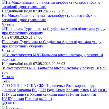
Надзвичайні події
07.08.2026 22:32:25
На Миколаївщині у пункті металобрухту стався вибух: є
загиблий, двоє травмовані
Читати
Свiт
07.08.2026 21:34:06
Пакистан, Туреччина та Саудівська Аравія підписали угоду
про колективну оборону
Читати
Надзвичайні події
07.08.2026 20:36:03
За екссекретаря МЗС Банькова внесли заставу у розмірі 10 млн
грн
Читати
Теги
АТО
УПЦ
РФ
США
СБУ
Порошенко
Росія
коронавирус
Донбасс
Украина
ЕС
ДТП
Рада
Крым
Кабмин
Киев
НБУ
ООС
ГПУ
суд
війна в Україні
санкции
війна
Путин
Трамп
газ
НАБУ
пожар
Польша
выборы
© Copyright