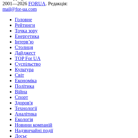
2001—2026
FORUA
. Редакція:
mail@for-ua.com
Головне
Рейтинги
Точка зору
Енергетика
Інтерв’ю
Столиця
Дайджест
TOP For UA
Суспiльство
Культура
Світ
Економіка
Політика
Війна
Спорт
Здоров'я
Технології
Аналітика
Екологія
Новини компаній
Надзвичайні події
Досьє