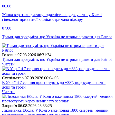
06.08
Жінка втратила дитину і здатність народжувати: у Києві
гінеколог приватної клініки отримала підозру
07.08
Трамп дав зрозуміти, що Україна не отримає ракети для Patriot
Головне
07.08.2026 06:31:34
Трамп дав зрозуміти, що Україна не отримає ракети для Patriot
Читати
Суспiльство
07.08.2026 00:04:03
В Україні 7 серпня прогнозують до +38°, подекуди - значні
дощі та грози
Читати
Здоров'я
06.08.2026 23:33:25
Лихоманка Ебола: У Конго вже понад 1800 смертей, медики
протестують через невиплату зарплат