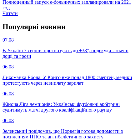
Полноценный запуск е-больничных запланировали на 2021
год
Читати
Популярнi новини
07.08
В Україні 7 серпня прогнозують до +38°, подекуди - значні
дощі та грози
06.08
Лихоманка Ебола: У Конго вже понад 1800 смертей, медики
протестують через невиплату зарплат
06.08
Жіноча Ліга чемпіонів: Українські футбольні арбітрині
судитимуть матчі другого кваліфікаційного раунду
06.08
Зеленський повідомив, що Норвегія готова допомогти з
посиленням ППО та антибалістичного захисту