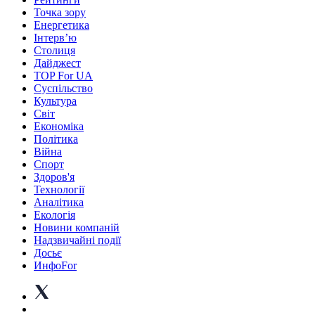
Точка зору
Енергетика
Інтерв’ю
Столиця
Дайджест
TOP For UA
Суспiльство
Культура
Світ
Економіка
Політика
Війна
Спорт
Здоров'я
Технології
Аналітика
Екологія
Новини компаній
Надзвичайні події
Досьє
ИнфоFor