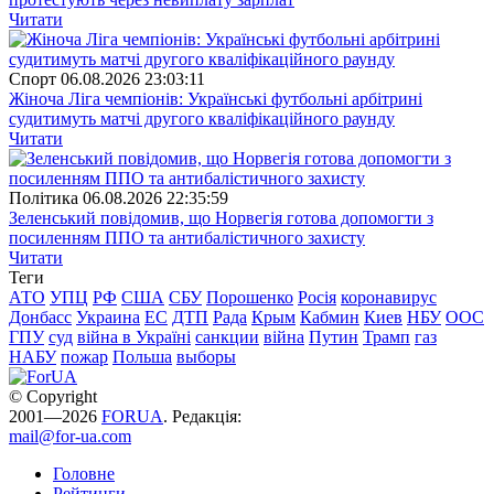
Читати
Спорт
06.08.2026 23:03:11
Жіноча Ліга чемпіонів: Українські футбольні арбітрині
судитимуть матчі другого кваліфікаційного раунду
Читати
Полiтика
06.08.2026 22:35:59
Зеленський повідомив, що Норвегія готова допомогти з
посиленням ППО та антибалістичного захисту
Читати
Теги
АТО
УПЦ
РФ
США
СБУ
Порошенко
Росія
коронавирус
Донбасс
Украина
ЕС
ДТП
Рада
Крым
Кабмин
Киев
НБУ
ООС
ГПУ
суд
війна в Україні
санкции
війна
Путин
Трамп
газ
НАБУ
пожар
Польша
выборы
© Copyright
2001—2026
FORUA
. Редакція:
mail@for-ua.com
Головне
Рейтинги