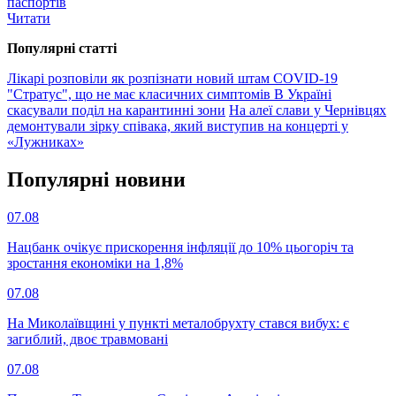
паспортів
Читати
Популярнi статтi
Лікарі розповіли як розпізнати новий штам COVID-19
"Стратус", що не має класичних симптомів
В Україні
скасували поділ на карантинні зони
На алеї слави у Чернівцях
демонтували зірку співака, який виступив на концерті у
«Лужниках»
Популярнi новини
07.08
Нацбанк очікує прискорення інфляції до 10% цьогоріч та
зростання економіки на 1,8%
07.08
На Миколаївщині у пункті металобрухту стався вибух: є
загиблий, двоє травмовані
07.08