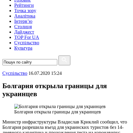
Рейтинги
Точка зору
Аналітика
Інтерв’ю
Столиця
Дайджест
TOP For UA
Суспiльство
Культура
Суспiльство
16.07.2020 15:24
Болгария открыла границы для
украинцев
Болгария открыла границы для украинцев
Министр инфраструктуры Владислав Криклий сообщил, что
Болгария разрешила въезд для украинских туристов без 14-
дневного карантина и прохождения теста на коронавирус.