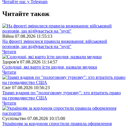
Читайте нас у Telegram
Читайте також
Війна
07.08.2026 11:55:13
На фронті змінилися правила виживання: військовий
розповів, що відбувається на "нулі"
Читати
Здоров'я
07.08.2026 11:14:57
Солодощі, які варто їсти щодня, назвали медики
Читати
Свiт
07.08.2026 10:56:23
Трамп вдарив по "пологовому туризму": хто втратить право
на громадянство США
Читати
Суспiльство
07.08.2026 10:15:00
Українцям за кордоном спростили правила оформлення