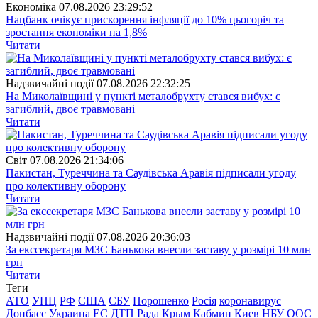
Економіка
07.08.2026 23:29:52
Нацбанк очікує прискорення інфляції до 10% цьогоріч та
зростання економіки на 1,8%
Читати
Надзвичайні події
07.08.2026 22:32:25
На Миколаївщині у пункті металобрухту стався вибух: є
загиблий, двоє травмовані
Читати
Свiт
07.08.2026 21:34:06
Пакистан, Туреччина та Саудівська Аравія підписали угоду
про колективну оборону
Читати
Надзвичайні події
07.08.2026 20:36:03
За екссекретаря МЗС Банькова внесли заставу у розмірі 10 млн
грн
Читати
Теги
АТО
УПЦ
РФ
США
СБУ
Порошенко
Росія
коронавирус
Донбасс
Украина
ЕС
ДТП
Рада
Крым
Кабмин
Киев
НБУ
ООС