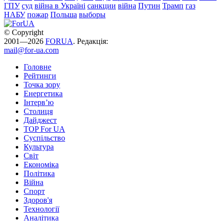
ГПУ
суд
війна в Україні
санкции
війна
Путин
Трамп
газ
НАБУ
пожар
Польша
выборы
© Copyright
2001—2026
FORUA
. Редакція:
mail@for-ua.com
Головне
Рейтинги
Точка зору
Енергетика
Інтерв’ю
Столиця
Дайджест
TOP For UA
Суспiльство
Культура
Світ
Економіка
Політика
Війна
Спорт
Здоров'я
Технології
Аналітика