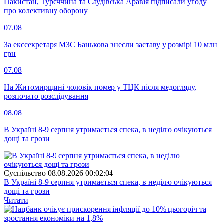
Пакистан, Туреччина та Саудівська Аравія підписали угоду
про колективну оборону
07.08
За екссекретаря МЗС Банькова внесли заставу у розмірі 10 млн
грн
07.08
На Житомирщині чоловік помер у ТЦК після медогляду,
розпочато розслідування
08.08
В Україні 8-9 серпня утримається спека, в неділю очікуються
дощі та грози
Суспiльство
08.08.2026 00:02:04
В Україні 8-9 серпня утримається спека, в неділю очікуються
дощі та грози
Читати