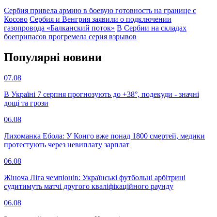
Сербия привела армию в боевую готовность на границе с
Косово
Сербия и Венгрия заявили о подключении
газопровода «Балканский поток»
В Сербии на складах
боеприпасов прогремела серия взрывов
Популярнi новини
07.08
В Україні 7 серпня прогнозують до +38°, подекуди - значні
дощі та грози
06.08
Лихоманка Ебола: У Конго вже понад 1800 смертей, медики
протестують через невиплату зарплат
06.08
Жіноча Ліга чемпіонів: Українські футбольні арбітрині
судитимуть матчі другого кваліфікаційного раунду
06.08