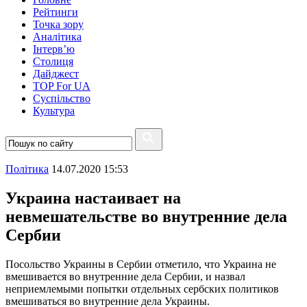
Рейтинги
Точка зору
Аналітика
Інтерв’ю
Столиця
Дайджест
TOP For UA
Суспiльство
Культура
Полiтика
14.07.2020 15:53
Украина настаивает на
невмешательстве во внутренние дела
Сербии
Посольство Украины в Сербии отметило, что Украина не
вмешивается во внутренние дела Сербии, и назвал
неприемлемыми попытки отдельных сербских политиков
вмешиваться во внутренние дела Украины.