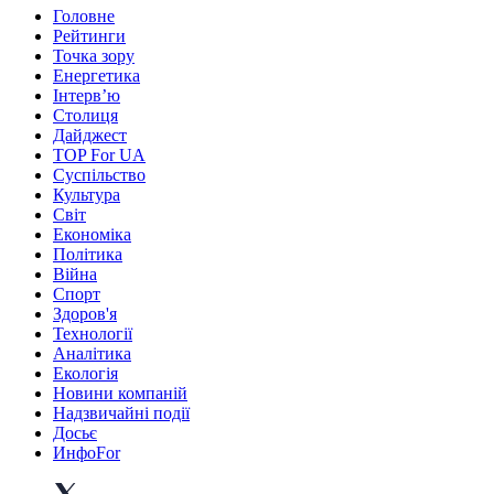
Головне
Рейтинги
Точка зору
Енергетика
Інтерв’ю
Столиця
Дайджест
TOP For UA
Суспiльство
Культура
Світ
Економіка
Політика
Війна
Спорт
Здоров'я
Технології
Аналітика
Екологія
Новини компаній
Надзвичайні події
Досьє
ИнфоFor