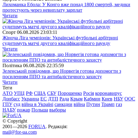
Лихоманка Ебола: У Конго вже понад 1800 смертей, медики
протестують через невиплату зарплат
Читати
Спорт
06.08.2026 23:03:11
Жіноча Ліга чемпіонів: Українські футбольні арбітрині
судитимуть матчі другого кваліфікаційного раунду
Читати
Полiтика
06.08.2026 22:35:59
Зеленський повідомив, що Норвегія готова допомогти з
посиленням ППО та антибалістичного захисту
Читати
Теги
АТО
УПЦ
РФ
США
СБУ
Порошенко
Росія
коронавирус
Донбасс
Украина
ЕС
ДТП
Рада
Крым
Кабмин
Киев
НБУ
ООС
ГПУ
суд
війна в Україні
санкции
війна
Путин
Трамп
газ
НАБУ
пожар
Польша
выборы
© Copyright
2001—2026
FORUA
. Редакція:
mail@for-ua.com