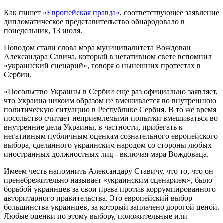
Как пишет
«Европейская правда»
, соответствующее заявление
дипломатическое представительство обнародовало в
понедельник, 13 июля.
Поводом стали слова мэра муниципалитета Вождовац
Александара Савича, который в негативном свете вспомнил
«украинский сценарий», говоря о нынешних протестах в
Сербии.
«Посольство Украины в Сербии еще раз официально заявляет,
что Украина никоим образом не вмешивается во внутреннюю
политическую ситуацию в Республике Сербия. В то же время
посольство считает неприемлемыми попытки вмешиваться во
внутренние дела Украины, в частности, прибегать к
негативным публичным оценкам сознательного европейского
выбора, сделанного украинским народом со стороны любых
иностранных должностных лиц - включая мэра Вождоваца.
Имеем честь напомнить Александару Ставичу, что то, что он
пренебрежительно называет «украинским сценарием», было
борьбой украинцев за свои права против коррумпированного
авторитарного правительства. Это европейский выбор
большинства украинцев, за который заплачено дорогой ценой.
Любые оценки по этому выбору, положительные или