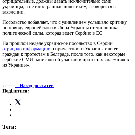
отрицательные, должны давать исключительно сами
украинцы, а не иностранные политики», - говорится в
заявлении.
Посольство добавляет, что с удивлением услышало критику
по поводу европейского выбора Украины от чиновника
политической силы, которая ведет Сербию в ЕС.
На прошлой неделе украинское посольство в Сербии
отрицало информацию
о причастности Украины или ее
граждан к протестам в Белграде, после того, как некоторые
сербские СМИ написали об участии в протестах «наемников
из Украины».
Назад до статей
Поділитися:
Теги: