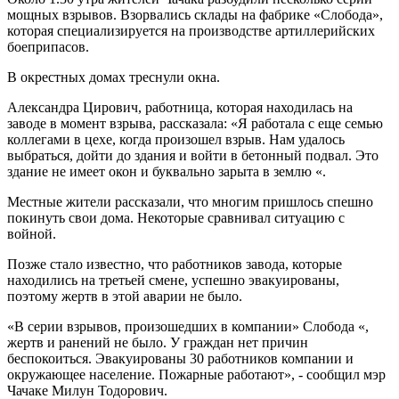
мощных взрывов. Взорвались склады на фабрике «Слобода»,
которая специализируется на производстве артиллерийских
боеприпасов.
В окрестных домах треснули окна.
Александра Цирович, работница, которая находилась на
заводе в момент взрыва, рассказала: «Я работала с еще семью
коллегами в цехе, когда произошел взрыв. Нам удалось
выбраться, дойти до здания и войти в бетонный подвал. Это
здание не имеет окон и буквально зарыта в землю «.
Местные жители рассказали, что многим пришлось спешно
покинуть свои дома. Некоторые сравнивал ситуацию с
войной.
Позже стало известно, что работников завода, которые
находились на третьей смене, успешно эвакуированы,
поэтому жертв в этой аварии не было.
«В серии взрывов, произошедших в компании» Слобода «,
жертв и ранений не было. У граждан нет причин
беспокоиться. Эвакуированы 30 работников компании и
окружающее население. Пожарные работают», - сообщил мэр
Чачаке Милун Тодорович.