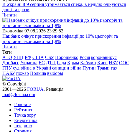
В Україні 8-9 серпня утримається спека, в неділю очікуються
дощі та грози
Читати
Економіка
07.08.2026 23:29:52
Нацбанк очікує прискорення інфляції до 10% цьогоріч та
зростання економіки на 1,8%
Читати
Теги
АТО
УПЦ
РФ
США
СБУ
Порошенко
Росія
коронавирус
Донбасс
Украина
ЕС
ДТП
Рада
Крым
Кабмин
Киев
НБУ
ООС
ГПУ
суд
війна в Україні
санкции
війна
Путин
Трамп
газ
НАБУ
пожар
Польша
выборы
© Copyright
2001—2026
FORUA
. Редакція:
mail@for-ua.com
Головне
Рейтинги
Точка зору
Енергетика
Інтерв’ю
Столиця