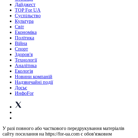
Дайджест
TOP For UA
Суспiльство
Культура
Світ
Економіка
Політика
Війна
Спорт
Здоров'я
Технології
Аналітика
Екологія
Новини компаній
Надзвичайні події
Досьє
ИнфоFor
У разі повного або часткового передрукування матеріалів
сайту посилання на https://for-ua.com є обов'язковим