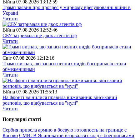
Війна
07.08.2026 13:12:59
Трамп заявив про прогрес у мирному врегулюванні війни в
Україні
Читати
Війна
07.08.2026 12:52:46
СБУ затримала ще двох агентів рф
Читати
Свiт
07.08.2026 12:12:16
Трамп визнав, що запаси певних видів боєприпасів стали
обмеженішими
Читати
Війна
07.08.2026 11:55:13
На фронті змінилися правила виживання: військовий
розповів, що відбувається на "нулі"
Читати
Популярнi статтi
Сербия привела армию в боевую готовность на границе с
Косово
СМИ: В Ясиноватой взорвался склад с боеприпасами