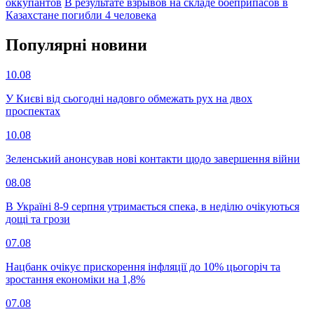
оккупантов
В результате взрывов на складе боеприпасов в
Казахстане погибли 4 человека
Популярнi новини
10.08
У Києві від сьогодні надовго обмежать рух на двох
проспектах
10.08
Зеленський анонсував нові контакти щодо завершення війни
08.08
В Україні 8-9 серпня утримається спека, в неділю очікуються
дощі та грози
07.08
Нацбанк очікує прискорення інфляції до 10% цьогоріч та
зростання економіки на 1,8%
07.08