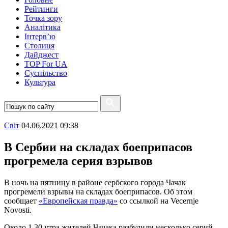
Рейтинги
Точка зору
Аналітика
Інтерв’ю
Столиця
Дайджест
TOP For UA
Суспiльство
Культура
Свiт
04.06.2021 09:38
В Сербии на складах боеприпасов
прогремела серия взрывов
В ночь на пятницу в районе сербского города Чачак
прогремели взрывы на складах боеприпасов. Об этом
сообщает
«Европейская правда»
со ссылкой на Vecernje
Novosti.
Около 1.30 утра жителей Чачака разбудили несколько серий