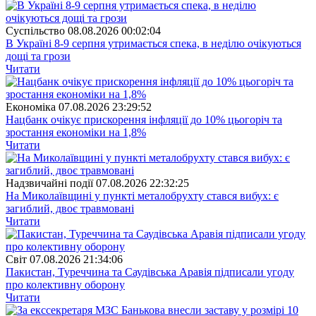
Суспiльство
08.08.2026 00:02:04
В Україні 8-9 серпня утримається спека, в неділю очікуються
дощі та грози
Читати
Економіка
07.08.2026 23:29:52
Нацбанк очікує прискорення інфляції до 10% цьогоріч та
зростання економіки на 1,8%
Читати
Надзвичайні події
07.08.2026 22:32:25
На Миколаївщині у пункті металобрухту стався вибух: є
загиблий, двоє травмовані
Читати
Свiт
07.08.2026 21:34:06
Пакистан, Туреччина та Саудівська Аравія підписали угоду
про колективну оборону
Читати