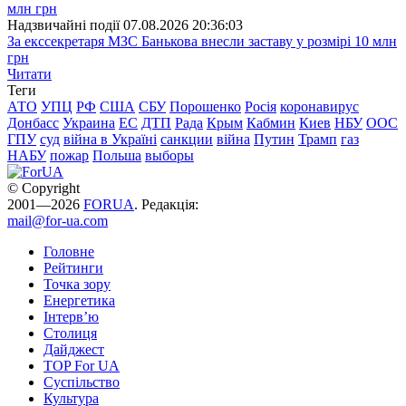
Надзвичайні події
07.08.2026 20:36:03
За екссекретаря МЗС Банькова внесли заставу у розмірі 10 млн
грн
Читати
Теги
АТО
УПЦ
РФ
США
СБУ
Порошенко
Росія
коронавирус
Донбасс
Украина
ЕС
ДТП
Рада
Крым
Кабмин
Киев
НБУ
ООС
ГПУ
суд
війна в Україні
санкции
війна
Путин
Трамп
газ
НАБУ
пожар
Польша
выборы
© Copyright
2001—2026
FORUA
. Редакція:
mail@for-ua.com
Головне
Рейтинги
Точка зору
Енергетика
Інтерв’ю
Столиця
Дайджест
TOP For UA
Суспiльство
Культура