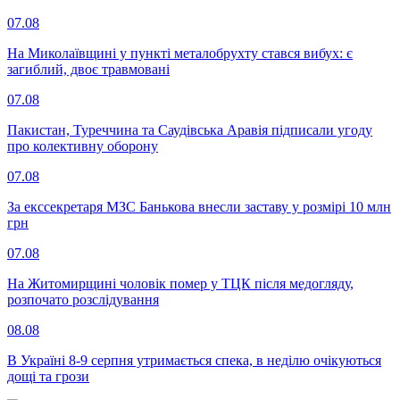
07.08
На Миколаївщині у пункті металобрухту стався вибух: є
загиблий, двоє травмовані
07.08
Пакистан, Туреччина та Саудівська Аравія підписали угоду
про колективну оборону
07.08
За екссекретаря МЗС Банькова внесли заставу у розмірі 10 млн
грн
07.08
На Житомирщині чоловік помер у ТЦК після медогляду,
розпочато розслідування
08.08
В Україні 8-9 серпня утримається спека, в неділю очікуються
дощі та грози