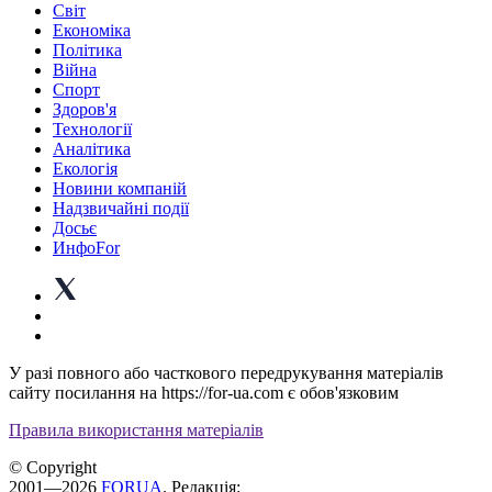
Світ
Економіка
Політика
Війна
Спорт
Здоров'я
Технології
Аналітика
Екологія
Новини компаній
Надзвичайні події
Досьє
ИнфоFor
У разі повного або часткового передрукування матеріалів
сайту посилання на https://for-ua.com є обов'язковим
Правила використання матеріалів
© Copyright
2001—2026
FORUA
. Редакція: