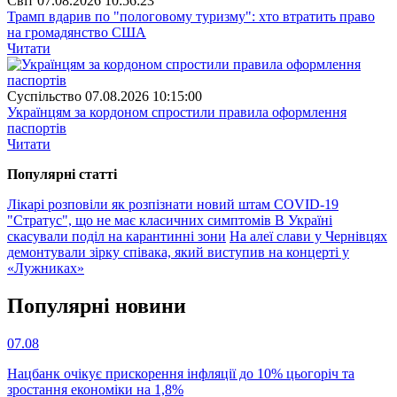
Свiт
07.08.2026 10:56:23
Трамп вдарив по "пологовому туризму": хто втратить право
на громадянство США
Читати
Суспiльство
07.08.2026 10:15:00
Українцям за кордоном спростили правила оформлення
паспортів
Читати
Популярнi статтi
Лікарі розповіли як розпізнати новий штам COVID-19
"Стратус", що не має класичних симптомів
В Україні
скасували поділ на карантинні зони
На алеї слави у Чернівцях
демонтували зірку співака, який виступив на концерті у
«Лужниках»
Популярнi новини
07.08
Нацбанк очікує прискорення інфляції до 10% цьогоріч та
зростання економіки на 1,8%