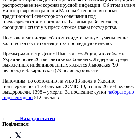
распространением коронавирусной инфекции. Об этом заявил
министр здравоохранения Максим Степанов во время
традиционной селекторного совещания под
председательством президента Владимира Зеленского,
сообщили ForUm’у в пресс-службе главы государства.
По словам министра, об этом свидетельствует уменьшение
количества госпитализаций за прошедшую неделю.
Премьер-министр Денис Шмыгаль сообщил, что сейчас в
Украине более 26 тыс. активных больных. Лидерами среди
выявленных инфицированных является Львовская (99
человек) и Закарпатская (79 человек) области.
Напомним, по состоянию на утро 13 июля в Украине
подтверждено 54133 случая COVID-19, из них 26 503 человек
выздоровели, 1398 – умерли. За последние сутки
лабораторно
подтверждено
612 случаев.
Назад до статей
Поділитися: