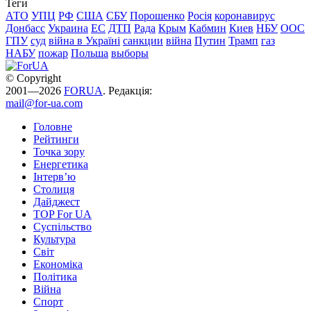
Теги
АТО
УПЦ
РФ
США
СБУ
Порошенко
Росія
коронавирус
Донбасс
Украина
ЕС
ДТП
Рада
Крым
Кабмин
Киев
НБУ
ООС
ГПУ
суд
війна в Україні
санкции
війна
Путин
Трамп
газ
НАБУ
пожар
Польша
выборы
© Copyright
2001—2026
FORUA
. Редакція:
mail@for-ua.com
Головне
Рейтинги
Точка зору
Енергетика
Інтерв’ю
Столиця
Дайджест
TOP For UA
Суспiльство
Культура
Світ
Економіка
Політика
Війна
Спорт