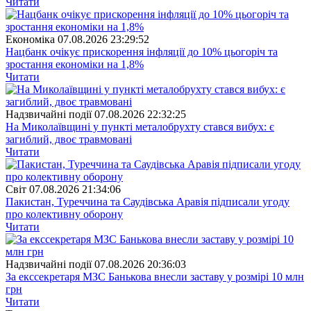
Читати
Економіка
07.08.2026 23:29:52
Нацбанк очікує прискорення інфляції до 10% цьогоріч та
зростання економіки на 1,8%
Читати
Надзвичайні події
07.08.2026 22:32:25
На Миколаївщині у пункті металобрухту стався вибух: є
загиблий, двоє травмовані
Читати
Свiт
07.08.2026 21:34:06
Пакистан, Туреччина та Саудівська Аравія підписали угоду
про колективну оборону
Читати
Надзвичайні події
07.08.2026 20:36:03
За екссекретаря МЗС Банькова внесли заставу у розмірі 10 млн
грн
Читати