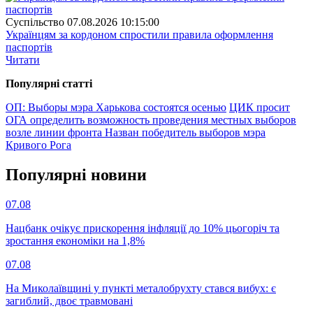
Суспiльство
07.08.2026 10:15:00
Українцям за кордоном спростили правила оформлення
паспортів
Читати
Популярнi статтi
ОП: Выборы мэра Харькова состоятся осенью
ЦИК просит
ОГА определить возможность проведения местных выборов
возле линии фронта
Назван победитель выборов мэра
Кривого Рога
Популярнi новини
07.08
Нацбанк очікує прискорення інфляції до 10% цьогоріч та
зростання економіки на 1,8%
07.08
На Миколаївщині у пункті металобрухту стався вибух: є
загиблий, двоє травмовані