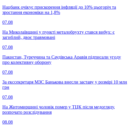
Нацбанк очікує прискорення інфляції до 10% цьогоріч та
зростання економіки на 1,8%
07.08
На Миколаївщині у пункті металобрухту стався вибух: є
загиблий, двоє травмовані
07.08
Пакистан, Туреччина та Саудівська Аравія підписали угоду
про колективну оборону
07.08
За екссекретаря МЗС Банькова внесли заставу у розмірі 10 млн
грн
07.08
На Житомирщині чоловік помер у ТЦК після медогляду,
розпочато розслідування
08.08