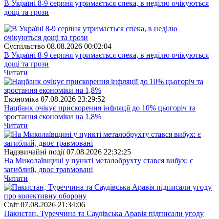
В Україні 8-9 серпня утримається спека, в неділю очікуються
дощі та грози
Суспiльство
08.08.2026 00:02:04
В Україні 8-9 серпня утримається спека, в неділю очікуються
дощі та грози
Читати
Економіка
07.08.2026 23:29:52
Нацбанк очікує прискорення інфляції до 10% цьогоріч та
зростання економіки на 1,8%
Читати
Надзвичайні події
07.08.2026 22:32:25
На Миколаївщині у пункті металобрухту стався вибух: є
загиблий, двоє травмовані
Читати
Свiт
07.08.2026 21:34:06
Пакистан, Туреччина та Саудівська Аравія підписали угоду