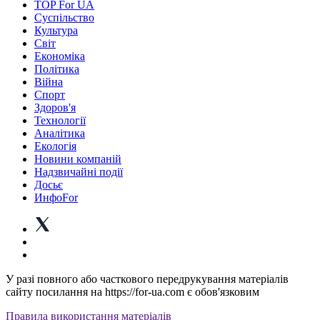
TOP For UA
Суспiльство
Культура
Світ
Економіка
Політика
Війна
Спорт
Здоров'я
Технології
Аналітика
Екологія
Новини компаній
Надзвичайні події
Досьє
ИнфоFor
У разі повного або часткового передрукування матеріалів
сайту посилання на https://for-ua.com є обов'язковим
Правила використання матеріалів