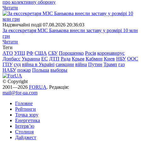
про колективну оборону
Читати
Надзвичайні події
07.08.2026 20:36:03
За екссекретаря МЗС Банькова внесли заставу у розмірі 10 млн
грн
Читати
Теги
АТО
УПЦ
РФ
США
СБУ
Порошенко
Росія
коронавирус
Донбасс
Украина
ЕС
ДТП
Рада
Крым
Кабмин
Киев
НБУ
ООС
ГПУ
суд
війна в Україні
санкции
війна
Путин
Трамп
газ
НАБУ
пожар
Польша
выборы
© Copyright
2001—2026
FORUA
. Редакція:
mail@for-ua.com
Головне
Рейтинги
Точка зору
Енергетика
Інтерв’ю
Столиця
Дайджест