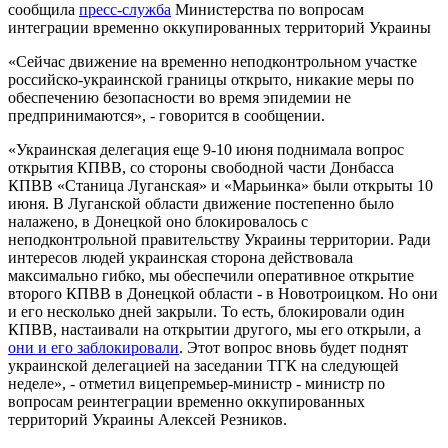
сообщила
пресс-служба
Министерства по вопросам
интеграции временно оккупированных территорий Украины
«Сейчас движение на временно неподконтрольном участке
российско-украинской границы открыто, никакие меры по
обеспечению безопасности во время эпидемии не
предпринимаются», - говорится в сообщении.
«Украинская делегация еще 9-10 июня поднимала вопрос
открытия КПВВ, со стороны свободной части Донбасса
КПВВ «Станица Луганская» и «Марьинка» были открыты 10
июня. В Луганской области движение постепенно было
налажено, в Донецкой оно блокировалось с
неподконтрольной правительству Украины территории. Ради
интересов людей украинская сторона действовала
максимально гибко, мы обеспечили оперативное открытие
второго КПВВ в Донецкой области - в Новотроицком. Но они
и его несколько дней закрыли. То есть, блокировали один
КПВВ, настаивали на открытии другого, мы его открыли, а
они и его заблокировали
. Этот вопрос вновь будет поднят
украинской делегацией на заседании ТГК на следующей
неделе», - отметил вицепремьер-министр - министр по
вопросам реинтеграции временно оккупированных
территорий Украины Алексей Резников.