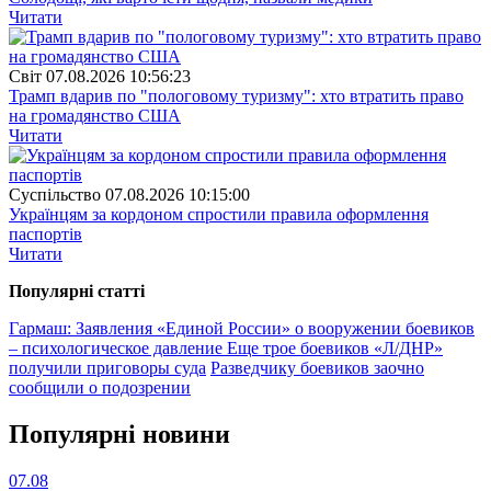
Читати
Свiт
07.08.2026 10:56:23
Трамп вдарив по "пологовому туризму": хто втратить право
на громадянство США
Читати
Суспiльство
07.08.2026 10:15:00
Українцям за кордоном спростили правила оформлення
паспортів
Читати
Популярнi статтi
Гармаш: Заявления «Единой России» о вооружении боевиков
– психологическое давление
Еще трое боевиков «Л/ДНР»
получили приговоры суда
Разведчику боевиков заочно
сообщили о подозрении
Популярнi новини
07.08