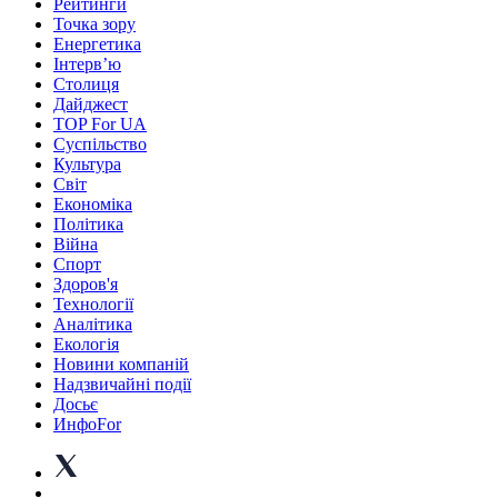
Рейтинги
Точка зору
Енергетика
Інтерв’ю
Столиця
Дайджест
TOP For UA
Суспiльство
Культура
Світ
Економіка
Політика
Війна
Спорт
Здоров'я
Технології
Аналітика
Екологія
Новини компаній
Надзвичайні події
Досьє
ИнфоFor