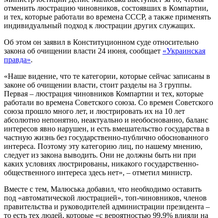
отменить люстрацию чиновников, состоявших в Компартии,
и тех, которые работали во времена СССР, а также применять
индивидуальный подход к люстрации других служащих.
Об этом он заявил в Конституционном суде относительно
закона об очищении власти 24 июня, сообщает
«Украинская
правда»
.
«Наше видение, что те категории, которые сейчас записаны в
законе об очищении власти, стоит разделы на 3 группы.
Первая – люстрация чиновников Компартии и тех, которые
работали во времена Советского союза. Со времен Советского
союза прошло много лет, и люстрировать их на 10 лет
абсолютно непонятно, неактуально и необоснованно, баланс
интересов явно нарушен, и есть вмешательство государства в
частную жизнь без государственно-публично обоснованного
интереса. Поэтому эту категорию лиц, по нашему мнению,
следует из закона выводить. Они не должны быть ни при
каких условиях люстрированы, никакого государственно-
общественного интереса здесь нет», – отметил министр.
Вместе с тем, Малюська добавил, что необходимо оставить
под «автоматической люстрацией», топ-чиновников, членов
правительства и руководителей администрации президента –
то есть тех людей, которые «с вероятностью 99,9% влияли на