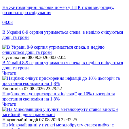
На Житомирщині чоловік помер у ТЦК після медогляду,
розпочато розслідування
08.08
В Україні 8-9 серпня утримається спека, в неділю очікуються
дощі та грози
Суспiльство
08.08.2026 00:02:04
В Україні 8-9 серпня утримається спека, в неділю очікуються
дощі та грози
Читати
Економіка
07.08.2026 23:29:52
Нацбанк очікує прискорення інфляції до 10% цьогоріч та
зростання економіки на 1,8%
Читати
Надзвичайні події
07.08.2026 22:32:25
На Миколаївщині у пункті металобрухту стався вибух: є