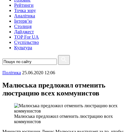
Рейтинги
Точка зору
Аналітика
Інтерв’ю
Столиця
Дайджест
TOP For UA
Суспiльство
Культура
Полiтика
25.06.2020 12:06
Малюська предложил отменить
люстрацию всех коммунистов
Малюська предложил отменить люстрацию всех
коммунистов
Министр юстиции Денис Малюська выступает за то, чтобы