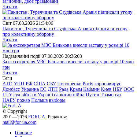
загиблий, двоє травмовані
Читати
Свiт
07.08.2026 21:34:06
Пакистан, Туреччина та Саудівська Аравія підписали угоду
про колективну оборону
Читати
Надзвичайні події
07.08.2026 20:36:03
За екссекретаря МЗС Банькова внесли заставу у розмірі 10 млн
грн
Читати
Теги
АТО
УПЦ
РФ
США
СБУ
Порошенко
Росія
коронавирус
Донбасс
Украина
ЕС
ДТП
Рада
Крым
Кабмин
Киев
НБУ
ООС
ГПУ
суд
війна в Україні
санкции
війна
Путин
Трамп
газ
НАБУ
пожар
Польша
выборы
© Copyright
2001—2026
FORUA
. Редакція:
mail@for-ua.com
Головне