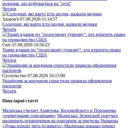
розповів, що відбувається на "нулі"
Читати
Здоров'я
07.08.2026 11:14:57
Солодощі, які варто їсти щодня, назвали медики
Читати
Свiт
07.08.2026 10:56:23
Трамп вдарив по "пологовому туризму": хто втратить право
на громадянство США
Читати
Суспiльство
07.08.2026 10:15:00
Українцям за кордоном спростили правила оформлення
паспортів
Читати
Популярнi статтi
Малюська считает Ахметова, Коломойского и Порошенко
«очевидными олигархами»
Малюська: Зеленский поручил
расширить ограничения на олигархов за пределы Украины
«Душа просит чего-то яркого»: Малюська показал проект