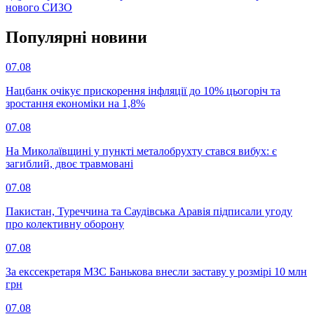
нового СИЗО
Популярнi новини
07.08
Нацбанк очікує прискорення інфляції до 10% цьогоріч та
зростання економіки на 1,8%
07.08
На Миколаївщині у пункті металобрухту стався вибух: є
загиблий, двоє травмовані
07.08
Пакистан, Туреччина та Саудівська Аравія підписали угоду
про колективну оборону
07.08
За екссекретаря МЗС Банькова внесли заставу у розмірі 10 млн
грн
07.08