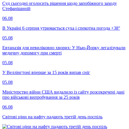
Суд сьогодні оголосить рішення щодо запобіжного заходу
Стефанішиній
06.08
В Україні 6 серпня утримається суха і спекотна погода +38°
05.08
Евтаназія для невиліковно хворих: У Нью-Йорку легалізували
медичну допомогу при смерті
05.08
У Веллінгтоні вперше за 15 років випав сніг
05.08
Міністерство війни США видалило із сайту розсекречені дані
про військові випробування за 25 років
06.08
Світові ціни на нафту падають третій день поспіль