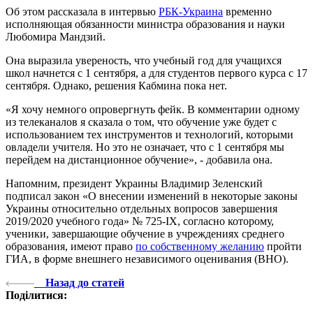
Об этом рассказала в интервью
РБК-Украина
временно
исполняющая обязанности министра образования и науки
Любомира Мандзий.
Она выразила увереность, что учебный год для учащихся
школ начнется с 1 сентября, а для студентов первого курса с 17
сентября. Однако, решения Кабмина пока нет.
«Я хочу немного опровергнуть фейк. В комментарии одному
из телеканалов я сказала о том, что обучение уже будет с
использованием тех инструментов и технологий, которыми
овладели учителя. Но это не означает, что с 1 сентября мы
перейдем на дистанционное обучение», - добавила она.
Напомним, президент Украины Владимир Зеленский
подписал закон «О внесении изменений в некоторые законы
Украины относительно отдельных вопросов завершения
2019/2020 учебного года» № 725-ІХ, согласно которому,
ученики, завершающие обучение в учреждениях среднего
образования, имеют право
по собственному желанию
пройти
ГИА, в форме внешнего независимого оценивания (ВНО).
Назад до статей
Поділитися: