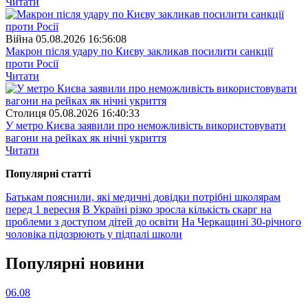
Читати
Війна
05.08.2026 16:56:08
Макрон після удару по Києву закликав посилити санкції
проти Росії
Читати
Столиця
05.08.2026 16:40:33
У метро Києва заявили про неможливість використовувати
вагони на рейках як нічні укриття
Читати
Популярнi статтi
Батькам пояснили, які медичні довідки потрібні школярам
перед 1 вересня
В Україні різко зросла кількість скарг на
проблеми з доступом дітей до освіти
На Черкащині 30-річного
чоловіка підозрюють у підпалі школи
Популярнi новини
06.08