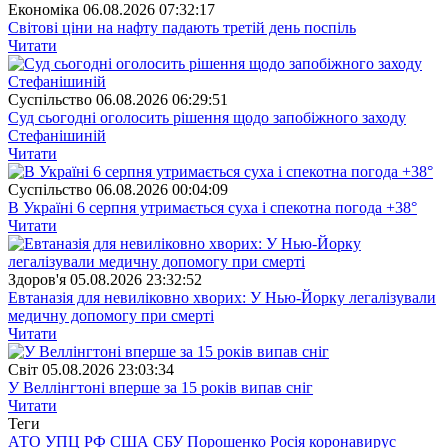
Економіка
06.08.2026 07:32:17
Світові ціни на нафту падають третій день поспіль
Читати
Суспiльство
06.08.2026 06:29:51
Суд сьогодні оголосить рішення щодо запобіжного заходу
Стефанішиній
Читати
Суспiльство
06.08.2026 00:04:09
В Україні 6 серпня утримається суха і спекотна погода +38°
Читати
Здоров'я
05.08.2026 23:32:52
Евтаназія для невиліковно хворих: У Нью-Йорку легалізували
медичну допомогу при смерті
Читати
Свiт
05.08.2026 23:03:34
У Веллінгтоні вперше за 15 років випав сніг
Читати
Теги
АТО
УПЦ
РФ
США
СБУ
Порошенко
Росія
коронавирус