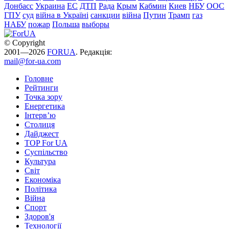
Донбасс
Украина
ЕС
ДТП
Рада
Крым
Кабмин
Киев
НБУ
ООС
ГПУ
суд
війна в Україні
санкции
війна
Путин
Трамп
газ
НАБУ
пожар
Польша
выборы
© Copyright
2001—2026
FORUA
. Редакція:
mail@for-ua.com
Головне
Рейтинги
Точка зору
Енергетика
Інтерв’ю
Столиця
Дайджест
TOP For UA
Суспiльство
Культура
Світ
Економіка
Політика
Війна
Спорт
Здоров'я
Технології