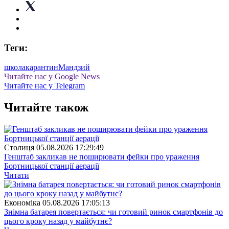
Теги:
школа
карантин
Мандзий
Читайте нас у Google News
Читайте нас у Telegram
Читайте також
Столиця
05.08.2026 17:29:49
Генштаб закликав не поширювати фейки про ураження
Бортницької станції аерації
Читати
Економіка
05.08.2026 17:05:13
Знімна батарея повертається: чи готовий ринок смартфонів до
цього кроку назад у майбутнє?