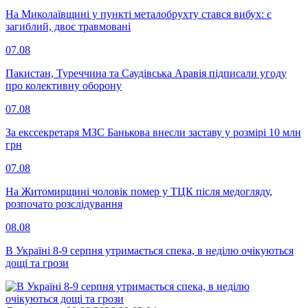
На Миколаївщині у пункті металобрухту стався вибух: є
загиблий, двоє травмовані
07.08
Пакистан, Туреччина та Саудівська Аравія підписали угоду
про колективну оборону
07.08
За екссекретаря МЗС Банькова внесли заставу у розмірі 10 млн
грн
07.08
На Житомирщині чоловік помер у ТЦК після медогляду,
розпочато розслідування
08.08
В Україні 8-9 серпня утримається спека, в неділю очікуються
дощі та грози