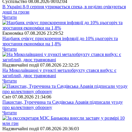
Суспiльство
08.08.2026 00:02:04
В Україні 8-9 серпня утримається спека, в неділю очікуються
дощі та грози
Читати
Економіка
07.08.2026 23:29:52
Нацбанк очікує прискорення інфляції до 10% цьогоріч та
зростання економіки на 1,8%
Читати
Надзвичайні події
07.08.2026 22:32:25
На Миколаївщині у пункті металобрухту стався вибух: є
загиблий, двоє травмовані
Читати
Свiт
07.08.2026 21:34:06
Пакистан, Туреччина та Саудівська Аравія підписали угоду
про колективну оборону
Читати
Надзвичайні події
07.08.2026 20:36:03