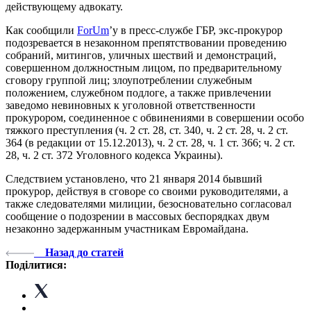
действующему адвокату.
Как сообщили
ForUm
’у в пресс-службе ГБР, экс-прокурор
подозревается в незаконном препятствовании проведению
собраний, митингов, уличных шествий и демонстраций,
совершенном должностным лицом, по предварительному
сговору группой лиц; злоупотреблении служебным
положением, служебном подлоге, а также привлечении
заведомо невиновных к уголовной ответственности
прокурором, соединенное с обвинениями в совершении особо
тяжкого преступления (ч. 2 ст. 28, ст. 340, ч. 2 ст. 28, ч. 2 ст.
364 (в редакции от 15.12.2013), ч. 2 ст. 28, ч. 1 ст. 366; ч. 2 ст.
28, ч. 2 ст. 372 Уголовного кодекса Украины).
Следствием установлено, что 21 января 2014 бывший
прокурор, действуя в сговоре со своими руководителями, а
также следователями милиции, безосновательно согласовал
сообщение о подозрении в массовых беспорядках двум
незаконно задержанным участникам Евромайдана.
Назад до статей
Поділитися: