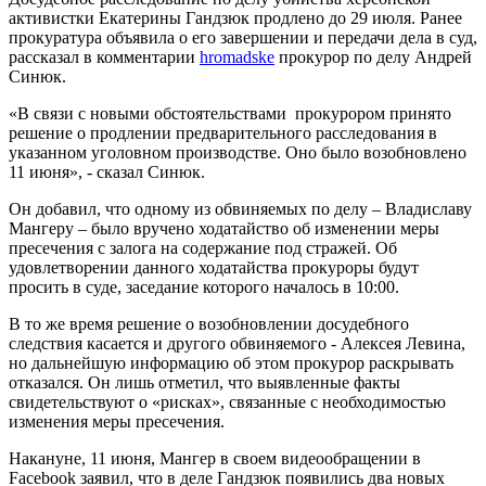
активистки Екатерины Гандзюк продлено до 29 июля. Ранее
прокуратура объявила о его завершении и передачи дела в суд,
рассказал в комментарии
hromadske
прокурор по делу Андрей
Синюк.
«В связи с новыми обстоятельствами прокурором принято
решение о продлении предварительного расследования в
указанном уголовном производстве. Оно было возобновлено
11 июня», - сказал Синюк.
Он добавил, что одному из обвиняемых по делу – Владиславу
Мангеру – было вручено ходатайство об изменении меры
пресечения с залога на содержание под стражей. Об
удовлетворении данного ходатайства прокуроры будут
просить в суде, заседание которого началось в 10:00.
В то же время решение о возобновлении досудебного
следствия касается и другого обвиняемого - Алексея Левина,
но дальнейшую информацию об этом прокурор раскрывать
отказался. Он лишь отметил, что выявленные факты
свидетельствуют о «рисках», связанные с необходимостью
изменения меры пресечения.
Накануне, 11 июня, Мангер в своем видеообращении в
Facebook заявил, что в деле Гандзюк появились два новых