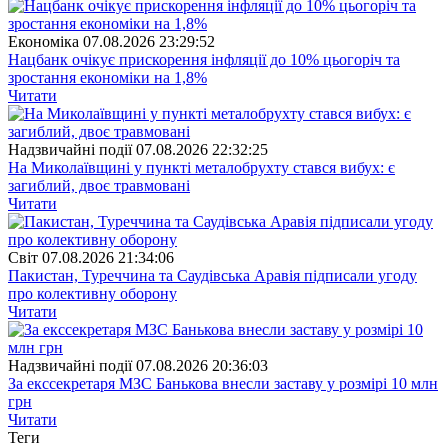
Економіка
07.08.2026 23:29:52
Нацбанк очікує прискорення інфляції до 10% цьогоріч та
зростання економіки на 1,8%
Читати
Надзвичайні події
07.08.2026 22:32:25
На Миколаївщині у пункті металобрухту стався вибух: є
загиблий, двоє травмовані
Читати
Свiт
07.08.2026 21:34:06
Пакистан, Туреччина та Саудівська Аравія підписали угоду
про колективну оборону
Читати
Надзвичайні події
07.08.2026 20:36:03
За екссекретаря МЗС Банькова внесли заставу у розмірі 10 млн
грн
Читати
Теги