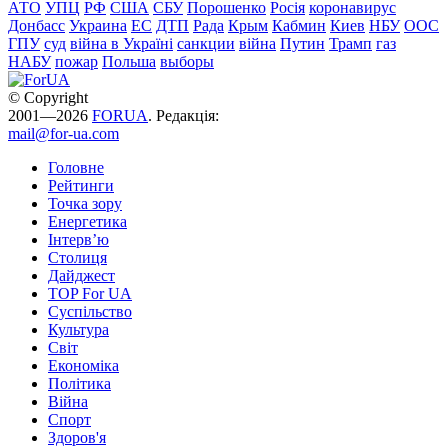
АТО
УПЦ
РФ
США
СБУ
Порошенко
Росія
коронавирус
Донбасс
Украина
ЕС
ДТП
Рада
Крым
Кабмин
Киев
НБУ
ООС
ГПУ
суд
війна в Україні
санкции
війна
Путин
Трамп
газ
НАБУ
пожар
Польша
выборы
© Copyright
2001—2026
FORUA
. Редакція:
mail@for-ua.com
Головне
Рейтинги
Точка зору
Енергетика
Інтерв’ю
Столиця
Дайджест
TOP For UA
Суспiльство
Культура
Світ
Економіка
Політика
Війна
Спорт
Здоров'я