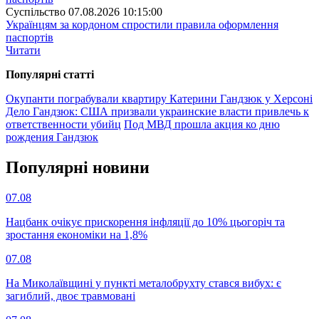
Суспiльство
07.08.2026 10:15:00
Українцям за кордоном спростили правила оформлення
паспортів
Читати
Популярнi статтi
Окупанти пограбували квартиру Катерини Гандзюк у Херсоні
Дело Гандзюк: США призвали украинские власти привлечь к
ответственности убийц
Под МВД прошла акция ко дню
рождения Гандзюк
Популярнi новини
07.08
Нацбанк очікує прискорення інфляції до 10% цьогоріч та
зростання економіки на 1,8%
07.08
На Миколаївщині у пункті металобрухту стався вибух: є
загиблий, двоє травмовані