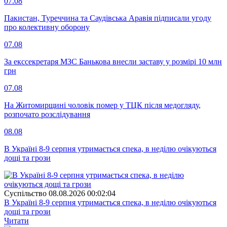
07.08
Пакистан, Туреччина та Саудівська Аравія підписали угоду
про колективну оборону
07.08
За екссекретаря МЗС Банькова внесли заставу у розмірі 10 млн
грн
07.08
На Житомирщині чоловік помер у ТЦК після медогляду,
розпочато розслідування
08.08
В Україні 8-9 серпня утримається спека, в неділю очікуються
дощі та грози
Суспiльство
08.08.2026 00:02:04
В Україні 8-9 серпня утримається спека, в неділю очікуються
дощі та грози
Читати