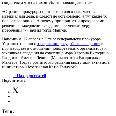
свидетеля и что на них якобы оказывали давление.
«Странно, прокуроры пригласили для ознакомления с
материалами дела, и следствие остановлено, а тут какие-то
новые показания... А почему при принятии прокурорами
решения о завершении следствия не меняли меру
пресечения?» - заявил тогда Мангер.
Напомним, 27 апреля в Офисе генерального прокурора
Украины заявили о
завершении досудебного следствия
в
производстве в отношении подозреваемых организатора и
заказчика нападения на советница мэра Херсона Екатерины
Гандзюк - Алексея Левина (Москаленко) и Владислава
Мангера. Тогда против этого решения выступили активисты
инициативы «Кто заказал Катю Гандзюк?».
Назад до статей
Поділитися:
Теги: