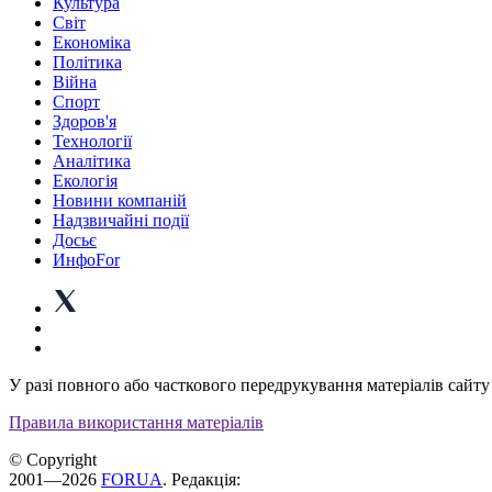
Культура
Світ
Економіка
Політика
Війна
Спорт
Здоров'я
Технології
Аналітика
Екологія
Новини компаній
Надзвичайні події
Досьє
ИнфоFor
У разі повного або часткового передрукування матеріалів сайту 
Правила використання матеріалів
© Copyright
2001—2026
FORUA
. Редакція: