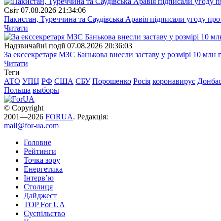
Свiт
07.08.2026 21:34:06
Пакистан, Туреччина та Саудівська Аравія підписали угоду пр
Читати
Надзвичайні події
07.08.2026 20:36:03
За екссекретаря МЗС Банькова внесли заставу у розмірі 10 млн 
Читати
Теги
АТО
УПЦ
РФ
США
СБУ
Порошенко
Росія
коронавирус
Донба
Польша
выборы
© Copyright
2001—2026
FORUA
. Редакція:
mail@for-ua.com
Головне
Рейтинги
Точка зору
Енергетика
Інтерв’ю
Столиця
Дайджест
TOP For UA
Суспiльство