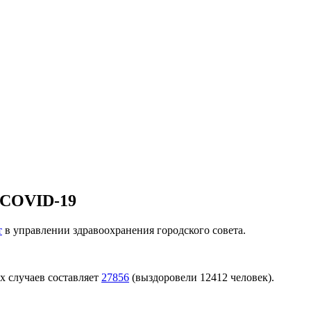
 COVID-19
т
в управлении здравоохранения городского совета.
х случаев составляет
27856
(выздоровели 12412 человек).