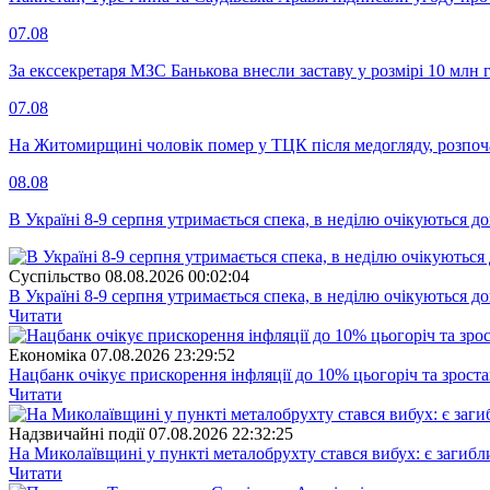
07.08
За екссекретаря МЗС Банькова внесли заставу у розмірі 10 млн 
07.08
На Житомирщині чоловік помер у ТЦК після медогляду, розпоч
08.08
В Україні 8-9 серпня утримається спека, в неділю очікуються до
Суспiльство
08.08.2026 00:02:04
В Україні 8-9 серпня утримається спека, в неділю очікуються до
Читати
Економіка
07.08.2026 23:29:52
Нацбанк очікує прискорення інфляції до 10% цьогоріч та зрост
Читати
Надзвичайні події
07.08.2026 22:32:25
На Миколаївщині у пункті металобрухту стався вибух: є загибл
Читати