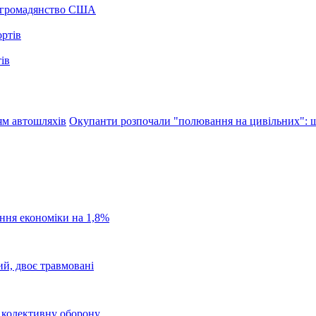
а громадянство США
ів
ям автошляхів
Окупанти розпочали "полювання на цивільних": щ
ання економіки на 1,8%
ий, двоє травмовані
о колективну оборону