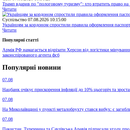
Трамп вдарив по "пологовому туризму": хто втратить право н
Читати
Суспiльство
07.08.2026 10:15:00
Українцям за кордоном спростили правила оформлення паспорт
Читати
Популярнi статтi
Армія РФ намагається відрізати Херсон від логістики мінуванн
законспірованого агента фсб
Популярнi новини
07.08
Нацбанк очікує прискорення інфляції до 10% цьогоріч та зрост
07.08
На Миколаївщині у пункті металобрухту стався вибух: є загибл
07.08
Пакистан, Туреччина та Саудівська Аравія підписали угоду пр