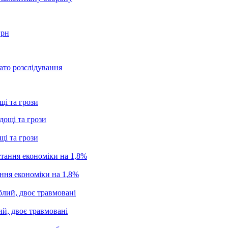
грн
ато розслідування
щі та грози
щі та грози
ання економіки на 1,8%
ий, двоє травмовані