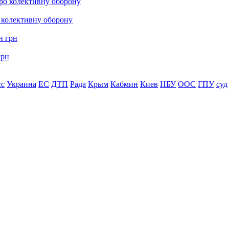
о колективну оборону
грн
сс
Украина
ЕС
ДТП
Рада
Крым
Кабмин
Киев
НБУ
ООС
ГПУ
суд