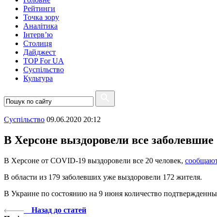
Рейтинги
Точка зору
Аналітика
Інтерв’ю
Столиця
Дайджест
TOP For UA
Суспiльство
Культура
Суспiльство
09.06.2020 20:12
В Херсоне выздоровели все заболевшие
В Херсоне от COVID-19 выздоровели все 20 человек,
сообщаю
В области из 179 заболевших уже выздоровели 172 жителя.
В Украине по состоянию на 9 июня количество подтвержденны
Назад до статей