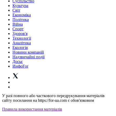
Суспiльство
Культура
Світ
Економіка
Політика
Війна
Спорт
Здоров'я
Технології
Аналітика
Екологія
Новини компаній
Надзвичайні події
Досьє
ИнфоFor
У разі повного або часткового передрукування матеріалів
сайту посилання на https://for-ua.com є обов'язковим
Правила використання матеріалів