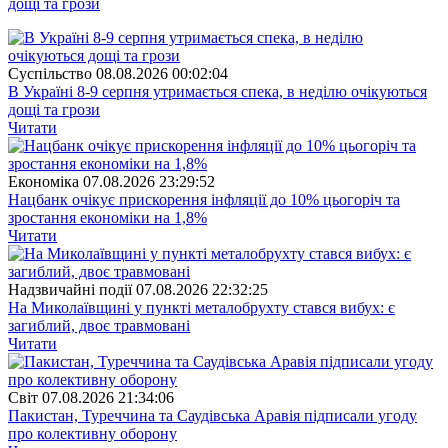
дощі та грози
Суспiльство
08.08.2026 00:02:04
В Україні 8-9 серпня утримається спека, в неділю очікуються
дощі та грози
Читати
Економіка
07.08.2026 23:29:52
Нацбанк очікує прискорення інфляції до 10% цьогоріч та
зростання економіки на 1,8%
Читати
Надзвичайні події
07.08.2026 22:32:25
На Миколаївщині у пункті металобрухту стався вибух: є
загиблий, двоє травмовані
Читати
Свiт
07.08.2026 21:34:06
Пакистан, Туреччина та Саудівська Аравія підписали угоду
про колективну оборону