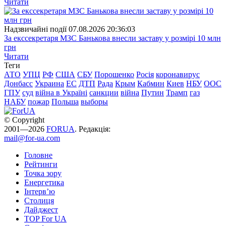
Читати
Надзвичайні події
07.08.2026 20:36:03
За екссекретаря МЗС Банькова внесли заставу у розмірі 10 млн
грн
Читати
Теги
АТО
УПЦ
РФ
США
СБУ
Порошенко
Росія
коронавирус
Донбасс
Украина
ЕС
ДТП
Рада
Крым
Кабмин
Киев
НБУ
ООС
ГПУ
суд
війна в Україні
санкции
війна
Путин
Трамп
газ
НАБУ
пожар
Польша
выборы
© Copyright
2001—2026
FORUA
. Редакція:
mail@for-ua.com
Головне
Рейтинги
Точка зору
Енергетика
Інтерв’ю
Столиця
Дайджест
TOP For UA