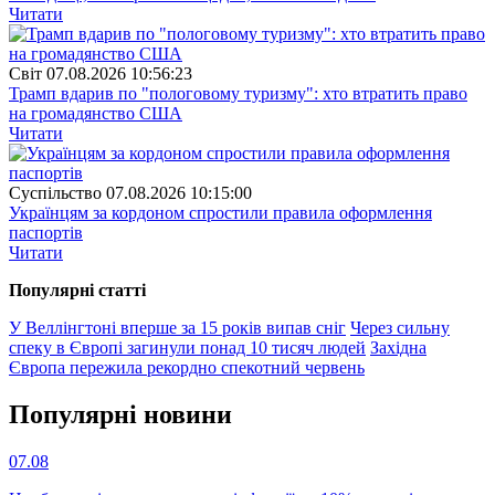
Читати
Свiт
07.08.2026 10:56:23
Трамп вдарив по "пологовому туризму": хто втратить право
на громадянство США
Читати
Суспiльство
07.08.2026 10:15:00
Українцям за кордоном спростили правила оформлення
паспортів
Читати
Популярнi статтi
У Веллінгтоні вперше за 15 років випав сніг
Через сильну
спеку в Європі загинули понад 10 тисяч людей
Західна
Європа пережила рекордно спекотний червень
Популярнi новини
07.08