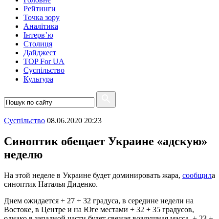
Рейтинги
Точка зору
Аналітика
Інтерв’ю
Столиця
Дайджест
TOP For UA
Суспiльство
Культура
Суспiльство
08.06.2020 20:23
Синоптик обещает Украине «адскую»
неделю
На этой неделе в Украине будет доминировать жара,
сообщил
а
синоптик Наталья Диденко.
Днем ожидается + 27 + 32 градуса, в середине недели на
Востоке, в Центре и на Юге местами + 32 + 35 градусов,
однако в западной части будет свежая воздушная масса, + 23 +