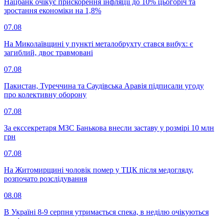
Нацбанк очікує прискорення інфляції до 10% цьогоріч та
зростання економіки на 1,8%
07.08
На Миколаївщині у пункті металобрухту стався вибух: є
загиблий, двоє травмовані
07.08
Пакистан, Туреччина та Саудівська Аравія підписали угоду
про колективну оборону
07.08
За екссекретаря МЗС Банькова внесли заставу у розмірі 10 млн
грн
07.08
На Житомирщині чоловік помер у ТЦК після медогляду,
розпочато розслідування
08.08
В Україні 8-9 серпня утримається спека, в неділю очікуються