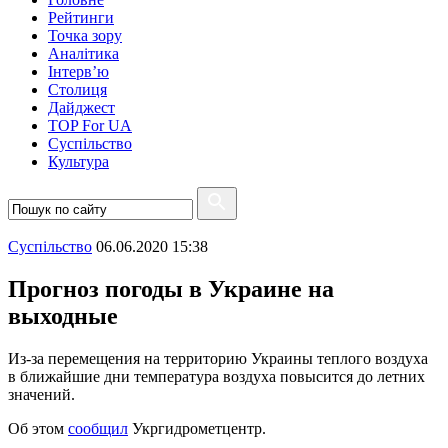
Рейтинги
Точка зору
Аналітика
Інтерв’ю
Столиця
Дайджест
TOP For UA
Суспiльство
Культура
Суспiльство
06.06.2020 15:38
Прогноз погоды в Украине на
выходные
Из-за перемещения на территорию Украины теплого воздуха
в ближайшие дни температура воздуха повысится до летних
значений.
Об этом
сообщил
Укргидрометцентр.