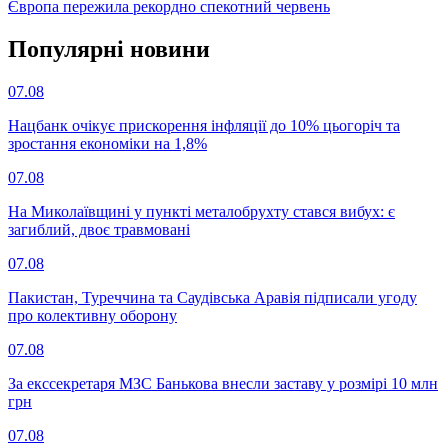
Європа пережила рекордно спекотний червень
Популярнi новини
07.08
Нацбанк очікує прискорення інфляції до 10% цьогоріч та
зростання економіки на 1,8%
07.08
На Миколаївщині у пункті металобрухту стався вибух: є
загиблий, двоє травмовані
07.08
Пакистан, Туреччина та Саудівська Аравія підписали угоду
про колективну оборону
07.08
За екссекретаря МЗС Банькова внесли заставу у розмірі 10 млн
грн
07.08