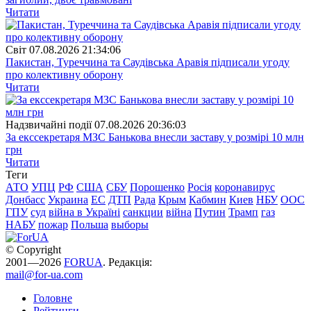
Читати
Свiт
07.08.2026 21:34:06
Пакистан, Туреччина та Саудівська Аравія підписали угоду
про колективну оборону
Читати
Надзвичайні події
07.08.2026 20:36:03
За екссекретаря МЗС Банькова внесли заставу у розмірі 10 млн
грн
Читати
Теги
АТО
УПЦ
РФ
США
СБУ
Порошенко
Росія
коронавирус
Донбасс
Украина
ЕС
ДТП
Рада
Крым
Кабмин
Киев
НБУ
ООС
ГПУ
суд
війна в Україні
санкции
війна
Путин
Трамп
газ
НАБУ
пожар
Польша
выборы
© Copyright
2001—2026
FORUA
. Редакція:
mail@for-ua.com
Головне
Рейтинги