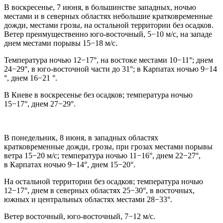
В воскресенье, 7 июня, в большинстве западных, ночью
местами и в северных областях небольшие кратковременные
дожди, местами грозы, на остальной территории без осадков.
Ветер преимущественно юго-восточный, 5−10 м/с, на западе
днем местами порывы 15−18 м/с.
Температура ночью 12−17°, на востоке местами 10−11°; днем
24−29°, в юго-восточной части до 31°; в Карпатах ночью 9−14
°, днем 16−21 °.
В Киеве в воскресенье без осадков; температура ночью
15−17°, днем 27−29°.
В понедельник, 8 июня, в западных областях
кратковременные дожди, грозы, при грозах местами порывы
ветра 15−20 м/с; температура ночью 11−16°, днем 22−27°,
в Карпатах ночью 9−14°, днем 15−20°.
На остальной территории без осадков; температура ночью
12−17°, днем в северных областях 25−30°, в восточных,
южных и центральных областях местами 28−33°.
Ветер восточный, юго-восточный, 7−12 м/с.