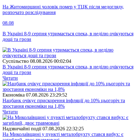
На Житомирщині чоловік помер у ТЦК після медогляду,
розпочато розслідування
08.08
В Україні 8-9 серпня утримається спека, в неділю очікуються
дощі та грози
Суспiльство
08.08.2026 00:02:04
В Україні 8-9 серпня утримається спека, в неділю очікуються
дощі та грози
Читати
Економіка
07.08.2026 23:29:52
Нацбанк очікує прискорення інфляції до 10% цьогоріч та
зростання економіки на 1,8%
Читати
Надзвичайні події
07.08.2026 22:32:25
На Миколаївщині у пункті металобрухту стався вибух: є
загиблий, двоє травмовані