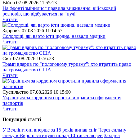
Війна
07.08.2026 11:55:13
На фронті змінилися правила виживання: військовий
розповів, що відбувається на "нулі"
Читати
Здоров'я
07.08.2026 11:14:57
Солодощі, які варто їсти щодня, назвали медики
Читати
Свiт
07.08.2026 10:56:23
Трамп вдарив по "пологовому туризму": хто втратить право
на громадянство США
Читати
Суспiльство
07.08.2026 10:15:00
Українцям за кордоном спростили правила оформлення
паспортів
Читати
Популярнi статтi
У Веллінгтоні вперше за 15 років випав сніг
Через сильну
спеку в Європі загинули понад 10 тисяч людей
Західна