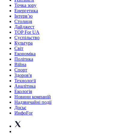
Точка зору
Енергетика
Інтерв’ю
Столиця
Дайджест
TOP For UA
Суспiльство
Культура
Світ
Економіка
Політика
Війна
Спорт
Здоров'я
Технології
Аналітика
Екологія
Новини компаній
Надзвичайні події
Досьє
ИнфоFor