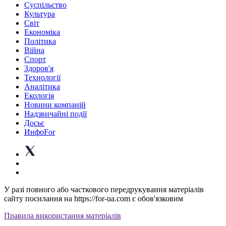
Суспiльство
Культура
Світ
Економіка
Політика
Війна
Спорт
Здоров'я
Технології
Аналітика
Екологія
Новини компаній
Надзвичайні події
Досьє
ИнфоFor
У разі повного або часткового передрукування матеріалів
сайту посилання на https://for-ua.com є обов'язковим
Правила використання матеріалів