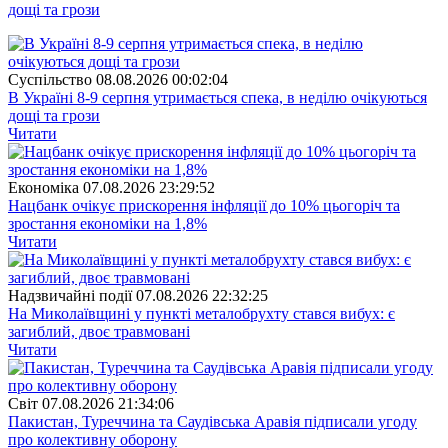
дощі та грози
Суспiльство
08.08.2026 00:02:04
В Україні 8-9 серпня утримається спека, в неділю очікуються
дощі та грози
Читати
Економіка
07.08.2026 23:29:52
Нацбанк очікує прискорення інфляції до 10% цьогоріч та
зростання економіки на 1,8%
Читати
Надзвичайні події
07.08.2026 22:32:25
На Миколаївщині у пункті металобрухту стався вибух: є
загиблий, двоє травмовані
Читати
Свiт
07.08.2026 21:34:06
Пакистан, Туреччина та Саудівська Аравія підписали угоду
про колективну оборону