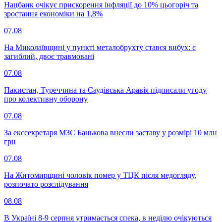
Нацбанк очікує прискорення інфляції до 10% цьогоріч та
зростання економіки на 1,8%
07.08
На Миколаївщині у пункті металобрухту стався вибух: є
загиблий, двоє травмовані
07.08
Пакистан, Туреччина та Саудівська Аравія підписали угоду
про колективну оборону
07.08
За екссекретаря МЗС Банькова внесли заставу у розмірі 10 млн
грн
07.08
На Житомирщині чоловік помер у ТЦК після медогляду,
розпочато розслідування
08.08
В Україні 8-9 серпня утримається спека, в неділю очікуються