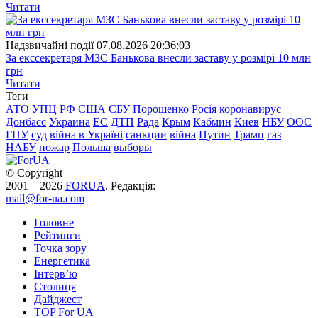
Читати
Надзвичайні події
07.08.2026 20:36:03
За екссекретаря МЗС Банькова внесли заставу у розмірі 10 млн
грн
Читати
Теги
АТО
УПЦ
РФ
США
СБУ
Порошенко
Росія
коронавирус
Донбасс
Украина
ЕС
ДТП
Рада
Крым
Кабмин
Киев
НБУ
ООС
ГПУ
суд
війна в Україні
санкции
війна
Путин
Трамп
газ
НАБУ
пожар
Польша
выборы
© Copyright
2001—2026
FORUA
. Редакція:
mail@for-ua.com
Головне
Рейтинги
Точка зору
Енергетика
Інтерв’ю
Столиця
Дайджест
TOP For UA