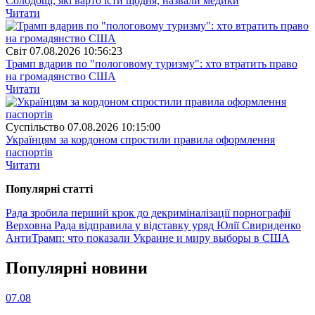
Солодощі, які варто їсти щодня, назвали медики
Читати
Свiт
07.08.2026 10:56:23
Трамп вдарив по "пологовому туризму": хто втратить право
на громадянство США
Читати
Суспiльство
07.08.2026 10:15:00
Українцям за кордоном спростили правила оформлення
паспортів
Читати
Популярнi статтi
Рада зробила перший крок до декриміналізації порнографії
Верховна Рада відправила у відставку уряд Юлії Свириденко
АнтиТрамп: что показали Украине и миру выборы в США
Популярнi новини
07.08