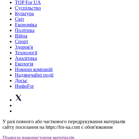
TOP For UA
Суспiльство
Культура
Світ
Економіка
Політика
Війна
Спорт
Здоров'я
Технології
Аналітика
Екологія
Новини компаній
Надзвичайні події
Досьє
ИнфоFor
У разі повного або часткового передрукування матеріалів
сайту посилання на https://for-ua.com є обов'язковим
Правила використання матеріалів