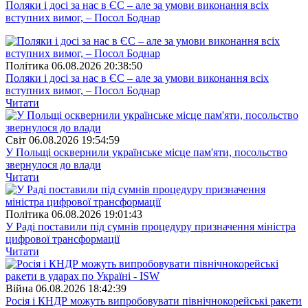
Поляки і досі за нас в ЄС – але за умови виконання всіх
вступних вимог, – Посол Боднар
Полiтика
06.08.2026 20:38:50
Поляки і досі за нас в ЄС – але за умови виконання всіх
вступних вимог, – Посол Боднар
Читати
Свiт
06.08.2026 19:54:59
У Польщі осквернили українське місце пам'яти, посольство
звернулося до влади
Читати
Полiтика
06.08.2026 19:01:43
У Раді поставили під сумнів процедуру призначення міністра
цифрової трансформації
Читати
Війна
06.08.2026 18:42:39
Росія і КНДР можуть випробовувати північнокорейські ракети