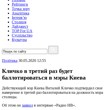
Рейтинги
Точка зору
Аналітика
Інтерв’ю
Столиця
Дайджест
TOP For UA
Суспiльство
Культура
Полiтика
30.05.2020 12:55
Кличко в третий раз будет
баллотироваться в мэры Киева
Действующий мэр Киева Виталий Кличко подтвердил свое
намерение в третий раз баллотироваться на должность мэра
столицы.
Об этом он
заявил
в интервью «Радио НВ».