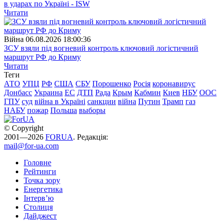
в ударах по Україні - ISW
Читати
Війна
06.08.2026 18:00:36
ЗСУ взяли під вогневий контроль ключовий логістичний
маршрут РФ до Криму
Читати
Теги
АТО
УПЦ
РФ
США
СБУ
Порошенко
Росія
коронавирус
Донбасс
Украина
ЕС
ДТП
Рада
Крым
Кабмин
Киев
НБУ
ООС
ГПУ
суд
війна в Україні
санкции
війна
Путин
Трамп
газ
НАБУ
пожар
Польша
выборы
© Copyright
2001—2026
FORUA
. Редакція:
mail@for-ua.com
Головне
Рейтинги
Точка зору
Енергетика
Інтерв’ю
Столиця
Дайджест