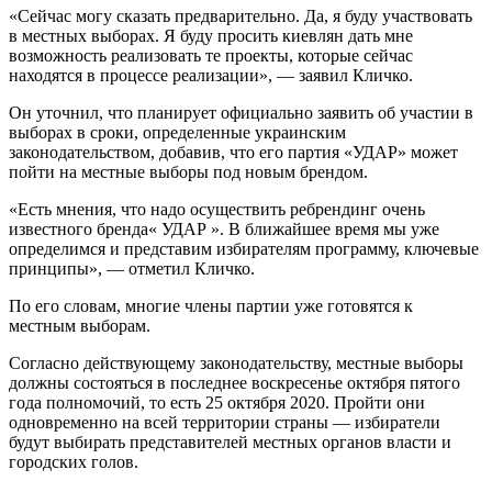
«Сейчас могу сказать предварительно. Да, я буду участвовать
в местных выборах. Я буду просить киевлян дать мне
возможность реализовать те проекты, которые сейчас
находятся в процессе реализации», — заявил Кличко.
Он уточнил, что планирует официально заявить об участии в
выборах в сроки, определенные украинским
законодательством, добавив, что его партия «УДАР» может
пойти на местные выборы под новым брендом.
«Есть мнения, что надо осуществить ребрендинг очень
известного бренда« УДАР ». В ближайшее время мы уже
определимся и представим избирателям программу, ключевые
принципы», — отметил Кличко.
По его словам, многие члены партии уже готовятся к
местным выборам.
Согласно действующему законодательству, местные выборы
должны состояться в последнее воскресенье октября пятого
года полномочий, то есть 25 октября 2020. Пройти они
одновременно на всей территории страны — избиратели
будут выбирать представителей местных органов власти и
городских голов.