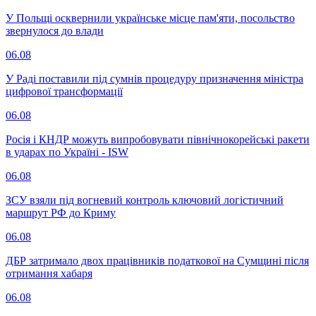
У Польщі осквернили українське місце пам'яти, посольство
звернулося до влади
06.08
У Раді поставили під сумнів процедуру призначення міністра
цифрової трансформації
06.08
Росія і КНДР можуть випробовувати північнокорейські ракети
в ударах по Україні - ISW
06.08
ЗСУ взяли під вогневий контроль ключовий логістичний
маршрут РФ до Криму
06.08
ДБР затримало двох працівників податкової на Сумщині після
отримання хабаря
06.08