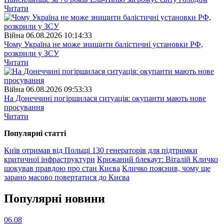
Читати
Війна
06.08.2026 10:14:33
Чому Україна не може знищити балістичні установки РФ,
розкрили у ЗСУ
Читати
Війна
06.08.2026 09:53:33
На Донеччині погіршилася ситуація: окупанти мають нове
просування
Читати
Популярнi статтi
Київ отримав від Польщі 130 генераторів для підтримки
критичної інфраструктури
Крижаний блекаут: Віталій Кличко
шокував правдою про стан Києва
Кличко пояснив, чому ще
зарано масово повертатися до Києва
Популярнi новини
06.08