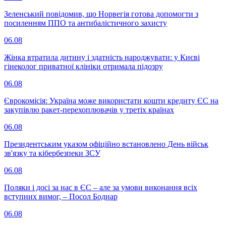
Зеленський повідомив, що Норвегія готова допомогти з
посиленням ППО та антибалістичного захисту
06.08
Жінка втратила дитину і здатність народжувати: у Києві
гінеколог приватної клініки отримала підозру
06.08
Єврокомісія: Україна може використати кошти кредиту ЄС на
закупівлю ракет-перехоплювачів у третіх країнах
06.08
Президентським указом офіційно встановлено День військ
зв'язку та кібербезпеки ЗСУ
06.08
Поляки і досі за нас в ЄС – але за умови виконання всіх
вступних вимог, – Посол Боднар
06.08