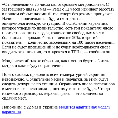
«С понедельника 25 числа мы открываем метрополитен. С
завтрашнего дня (23 мая — Ред.) с 12 часов начинает работать
в полном объеме наземный транспорт без режима пропусков.
Начиная с понедельника, будем смотреть на
эпидемиологическую ситуацию. В ослаблении карантина,
которое утвердило правительство, есть три показателя: число
протестированных людей, количество свободных мест в
больницах — должно быть не меньше 50%, и третий
показатель — количество заболевших на 100 тысяч населения.
Если не будет превышений и не будет необходимости снова
вводить ограничения, то откроются и ТРЦ», — сообщил он.
Мондриевский также объяснил, как именно будет работать
метро, и какие будут ограничения.
По его словам, проводить всем температурный скрининг
невозможно. Обязательны маска и перчатки, за этим будут
следить дежурные по станции. Ограничить число пассажиров
в метро также невозможно, поэтому такого не будет. Что до
наземного транспорта, верхняя грань — это количество
сидячих мест.
Напомним, с 22 мая в Украине
вводится адаптивная модель
карантина
.