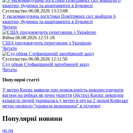
Суспiльство
06.08.2026 13:13:08
У екскомандувача логістики Повітряних сил знайшли 6
квартир, будинки та апартаменти в Буковелі
Читати
Війна
06.08.2026 12:51:18
США продовжують переговори з Україною
Читати
Суспiльство
06.08.2026 12:11:50
Суд обрав Стефанішиній запобіжний захід
Читати
Популярнi статтi
У метро Києва заявили про неможливість використовувати
вагони на рейках як нічні укриття
Обстріл Києва: рекордна
кількість людей укривалась у метро в ніч на 2 липня
Київське
метро оновило “правила виживання” в підземці
Популярнi новини
06.08