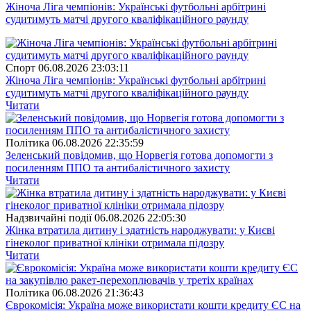
Жіноча Ліга чемпіонів: Українські футбольні арбітрині
судитимуть матчі другого кваліфікаційного раунду
Спорт
06.08.2026 23:03:11
Жіноча Ліга чемпіонів: Українські футбольні арбітрині
судитимуть матчі другого кваліфікаційного раунду
Читати
Полiтика
06.08.2026 22:35:59
Зеленський повідомив, що Норвегія готова допомогти з
посиленням ППО та антибалістичного захисту
Читати
Надзвичайні події
06.08.2026 22:05:30
Жінка втратила дитину і здатність народжувати: у Києві
гінеколог приватної клініки отримала підозру
Читати
Полiтика
06.08.2026 21:36:43
Єврокомісія: Україна може використати кошти кредиту ЄС на