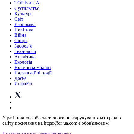
TOP For UA
Суспiльство
Культура
Світ
Економіка
Політика
Війна
Спорт
Здоров'я
Технології
Аналітика
Екологія
Новини компаній
Надзвичайні події
Досьє
ИнфоFor
У разі повного або часткового передрукування матеріалів
сайту посилання на https://for-ua.com є обов'язковим
Правила використання матеріалів