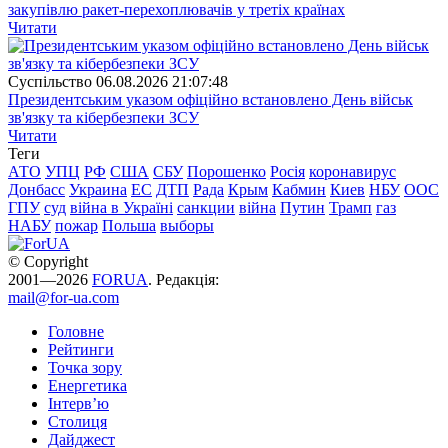
закупівлю ракет-перехоплювачів у третіх країнах
Читати
Суспiльство
06.08.2026 21:07:48
Президентським указом офіційно встановлено День військ
зв'язку та кібербезпеки ЗСУ
Читати
Теги
АТО
УПЦ
РФ
США
СБУ
Порошенко
Росія
коронавирус
Донбасс
Украина
ЕС
ДТП
Рада
Крым
Кабмин
Киев
НБУ
ООС
ГПУ
суд
війна в Україні
санкции
війна
Путин
Трамп
газ
НАБУ
пожар
Польша
выборы
© Copyright
2001—2026
FORUA
. Редакція:
mail@for-ua.com
Головне
Рейтинги
Точка зору
Енергетика
Інтерв’ю
Столиця
Дайджест