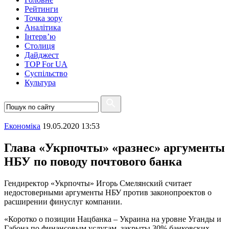
Рейтинги
Точка зору
Аналітика
Інтерв’ю
Столиця
Дайджест
TOP For UA
Суспiльство
Культура
Економіка
19.05.2020 13:53
Глава «Укрпочты» «разнес» аргументы
НБУ по поводу почтового банка
Гендиректор «Укрпочты» Игорь Смелянский считает
недостоверными аргументы НБУ против законопроектов о
расширении финуслуг компании.
«Коротко о позиции Нацбанка – Украина на уровне Уганды и
Габона по финансовым услугам, закрыты 30% банковских