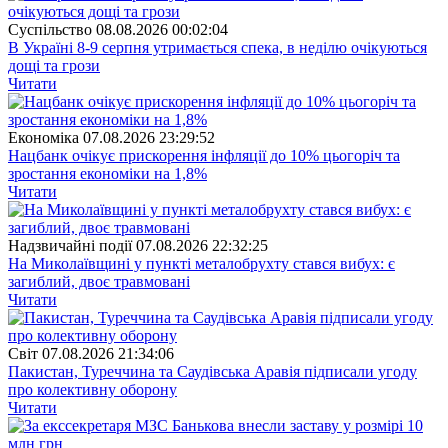
Суспiльство
08.08.2026 00:02:04
В Україні 8-9 серпня утримається спека, в неділю очікуються
дощі та грози
Читати
Економіка
07.08.2026 23:29:52
Нацбанк очікує прискорення інфляції до 10% цьогоріч та
зростання економіки на 1,8%
Читати
Надзвичайні події
07.08.2026 22:32:25
На Миколаївщині у пункті металобрухту стався вибух: є
загиблий, двоє травмовані
Читати
Свiт
07.08.2026 21:34:06
Пакистан, Туреччина та Саудівська Аравія підписали угоду
про колективну оборону
Читати