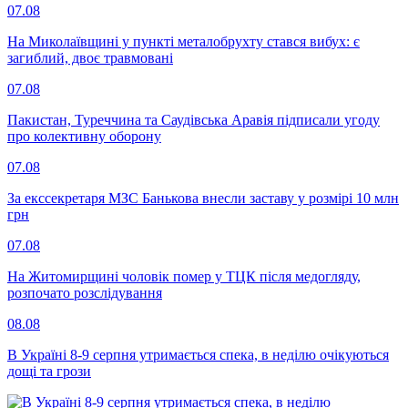
07.08
На Миколаївщині у пункті металобрухту стався вибух: є
загиблий, двоє травмовані
07.08
Пакистан, Туреччина та Саудівська Аравія підписали угоду
про колективну оборону
07.08
За екссекретаря МЗС Банькова внесли заставу у розмірі 10 млн
грн
07.08
На Житомирщині чоловік помер у ТЦК після медогляду,
розпочато розслідування
08.08
В Україні 8-9 серпня утримається спека, в неділю очікуються
дощі та грози