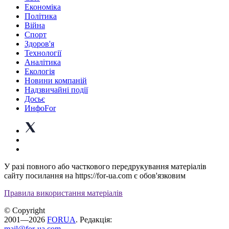
Економіка
Політика
Війна
Спорт
Здоров'я
Технології
Аналітика
Екологія
Новини компаній
Надзвичайні події
Досьє
ИнфоFor
У разі повного або часткового передрукування матеріалів
сайту посилання на https://for-ua.com є обов'язковим
Правила використання матеріалів
© Copyright
2001—2026
FORUA
. Редакція:
mail@for-ua.com