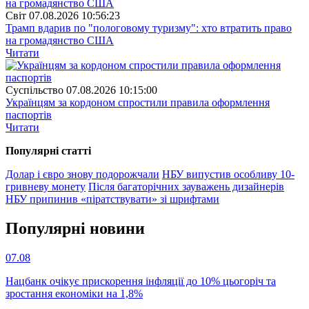
Свiт
07.08.2026 10:56:23
Трамп вдарив по "пологовому туризму": хто втратить право
на громадянство США
Читати
Суспiльство
07.08.2026 10:15:00
Українцям за кордоном спростили правила оформлення
паспортів
Читати
Популярнi статтi
Долар і євро знову подорожчали
НБУ випустив особливу 10-
гривневу монету
Після багаторічних зауважень дизайнерів
НБУ припинив «піратствувати» зі шрифтами
Популярнi новини
07.08
Нацбанк очікує прискорення інфляції до 10% цьогоріч та
зростання економіки на 1,8%