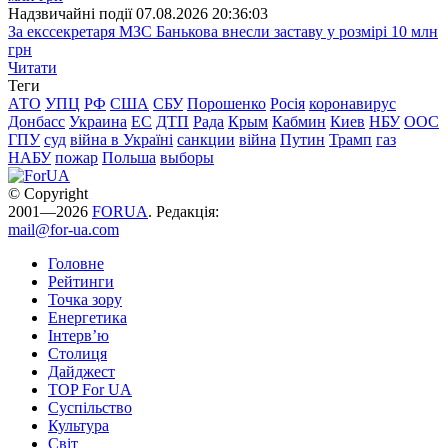
Надзвичайні події
07.08.2026 20:36:03
За екссекретаря МЗС Банькова внесли заставу у розмірі 10 млн
грн
Читати
Теги
АТО
УПЦ
РФ
США
СБУ
Порошенко
Росія
коронавирус
Донбасс
Украина
ЕС
ДТП
Рада
Крым
Кабмин
Киев
НБУ
ООС
ГПУ
суд
війна в Україні
санкции
війна
Путин
Трамп
газ
НАБУ
пожар
Польша
выборы
© Copyright
2001—2026
FORUA
. Редакція:
mail@for-ua.com
Головне
Рейтинги
Точка зору
Енергетика
Інтерв’ю
Столиця
Дайджест
TOP For UA
Суспiльство
Культура
Світ