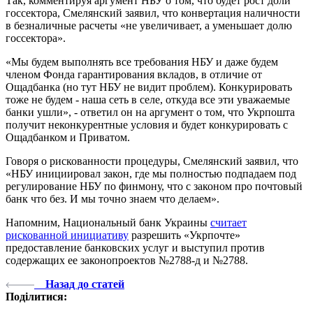
Так, комментируя аргумент НБУ о том, что будет рост доли
госсектора, Смелянский заявил, что конвертация наличности
в безналичные расчеты «не увеличивает, а уменьшает долю
госсектора».
«Мы будем выполнять все требования НБУ и даже будем
членом Фонда гарантирования вкладов, в отличие от
Ощадбанка (но тут НБУ не видит проблем). Конкурировать
тоже не будем - наша сеть в селе, откуда все эти уважаемые
банки ушли», - ответил он на аргумент о том, что Укрпошта
получит неконкурентные условия и будет конкурировать с
Ощадбанком и Приватом.
Говоря о рискованности процедуры, Смелянский заявил, что
«НБУ инициировал закон, где мы полностью подпадаем под
регулирование НБУ по финмону, что с законом про почтовый
банк что без. И мы точно знаем что делаем».
Напомним, Национальный банк Украины
считает
рискованной инициативу
разрешить «Укрпочте»
предоставление банковских услуг и выступил против
содержащих ее законопроектов №2788-д и №2788.
Назад до статей
Поділитися: