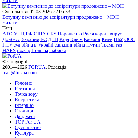
Читати
Суспiльство
05.08.2026 22:05:33
Вступну кампанію до аспірантури продовжено – МОН
Читати
Теги
АТО
УПЦ
РФ
США
СБУ
Порошенко
Росія
коронавирус
Донбасс
Украина
ЕС
ДТП
Рада
Крым
Кабмин
Киев
НБУ
ООС
ГПУ
суд
війна в Україні
санкции
війна
Путин
Трамп
газ
НАБУ
пожар
Польша
выборы
© Copyright
2001—2026
FORUA
. Редакція:
mail@for-ua.com
Головне
Рейтинги
Точка зору
Енергетика
Інтерв’ю
Столиця
Дайджест
TOP For UA
Суспiльство
Культура