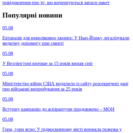
повідомлення про те, що вичерпуються запаси ракет
Популярнi новини
05.08
Евтаназія для невиліковно хворих: У Нью-Йорку легалізували
медичну допомогу при смерті
05.08
У Веллінгтоні вперше за 15 років випав сніг
05.08
Міністерство війни США видалило із сайту розсекречені дані
про військові випробування за 25 років
05.08
Вступну кампанію до аспірантури продовжено – МОН
05.08
Гори, гори ясно: У підмосковному місті виникла пожежа у