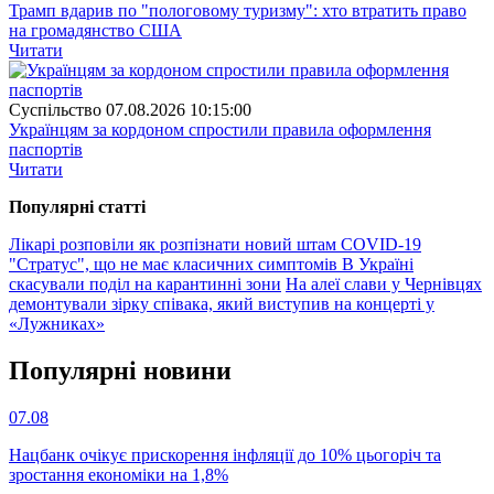
Трамп вдарив по "пологовому туризму": хто втратить право
на громадянство США
Читати
Суспiльство
07.08.2026 10:15:00
Українцям за кордоном спростили правила оформлення
паспортів
Читати
Популярнi статтi
Лікарі розповіли як розпізнати новий штам COVID-19
"Стратус", що не має класичних симптомів
В Україні
скасували поділ на карантинні зони
На алеї слави у Чернівцях
демонтували зірку співака, який виступив на концерті у
«Лужниках»
Популярнi новини
07.08
Нацбанк очікує прискорення інфляції до 10% цьогоріч та
зростання економіки на 1,8%