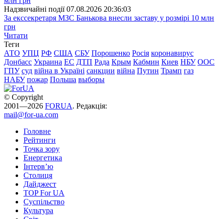
Надзвичайні події
07.08.2026 20:36:03
За екссекретаря МЗС Банькова внесли заставу у розмірі 10 млн
грн
Читати
Теги
АТО
УПЦ
РФ
США
СБУ
Порошенко
Росія
коронавирус
Донбасс
Украина
ЕС
ДТП
Рада
Крым
Кабмин
Киев
НБУ
ООС
ГПУ
суд
війна в Україні
санкции
війна
Путин
Трамп
газ
НАБУ
пожар
Польша
выборы
© Copyright
2001—2026
FORUA
. Редакція:
mail@for-ua.com
Головне
Рейтинги
Точка зору
Енергетика
Інтерв’ю
Столиця
Дайджест
TOP For UA
Суспiльство
Культура