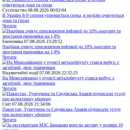
Суспiльство
08.08.2026 00:02:04
В Україні 8-9 серпня утримається спека, в неділю очікуються
дощі та грози
Читати
Економіка
07.08.2026 23:29:52
Нацбанк очікує прискорення інфляції до 10% цьогоріч та
зростання економіки на 1,8%
Читати
Надзвичайні події
07.08.2026 22:32:25
На Миколаївщині у пункті металобрухту стався вибух: є
загиблий, двоє травмовані
Читати
Свiт
07.08.2026 21:34:06
Пакистан, Туреччина та Саудівська Аравія підписали угоду
про колективну оборону
Читати