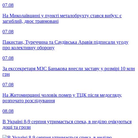
07.08
На Миколаївщині у пункті металобрухту стався вибух: є
загиблий, двоє травмовані
07.08
Пакистан, Туреччина та Саудівська Аравія підписали угоду
про колективну оборону
07.08
За екссекретаря МЗС Банькова внесли заставу у розмірі 10 млн
грн
07.08
На Житомирщині чоловік помер у ТЦК після медогляду,
розпочато розслідування
08.08
В Україні 8-9 серпня утримається спека, в неділю очікуються
дощі та грози