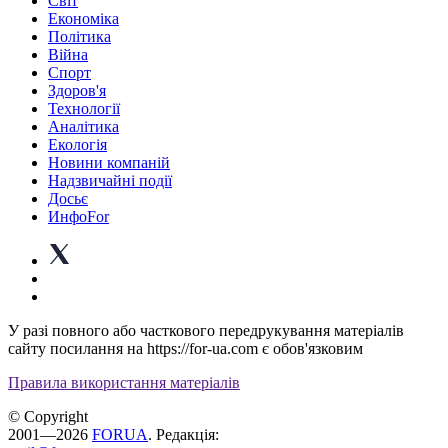
Світ
Економіка
Політика
Війна
Спорт
Здоров'я
Технології
Аналітика
Екологія
Новини компаній
Надзвичайні події
Досьє
ИнфоFor
У разі повного або часткового передрукування матеріалів
сайту посилання на https://for-ua.com є обов'язковим
Правила використання матеріалів
© Copyright
2001—2026
FORUA
. Редакція: